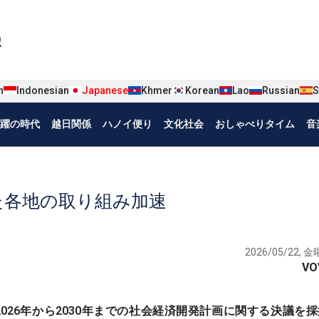
iện tiếng Nhật
n
Indonesian
Japanese
Khmer
Korean
Lao
Russian
S
躍の時代
越日関係
ハノイ便り
文化社会
おしゃべりタイム
音
た各地の取り組み加速
2026/05/22, 金曜
VO
国会は2026年から2030年までの社会経済開発計画に関する決議を