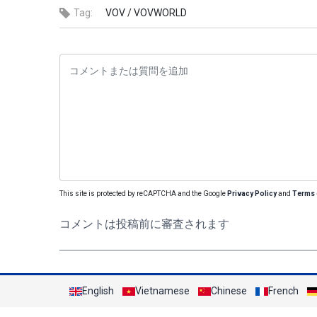
Tag:
VOV /
VOVWORLD
This site is protected by reCAPTCHA and the Google
Privacy Policy
and
Terms 
コメントは投稿前に審査されます
English
Vietnamese
Chinese
French