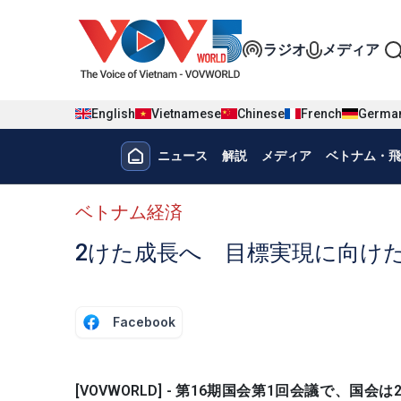
Nhảy đến nội dung
Đa phương t
ラジオ
メディア
English
Vietnamese
Chinese
French
Germa
Menu trang chủ tiếng nhật
ニュース
解説
メディア
ベトナム・飛
menu phụ tiếng Nhật
ベトナム経済
2けた成長へ 目標実現に向け
Facebook
[VOVWORLD] - 第16期国会第1回会議で、