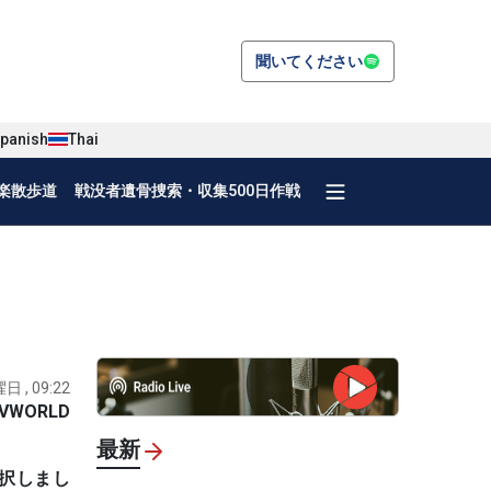
聞いてください
panish
Thai
楽散歩道
戦没者遺骨捜索・収集500日作戦
日 , 09:22
VWORLD
最新
採択しまし