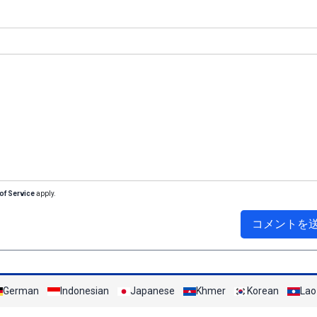
of Service
apply.
コメントを
German
Indonesian
Japanese
Khmer
Korean
Lao