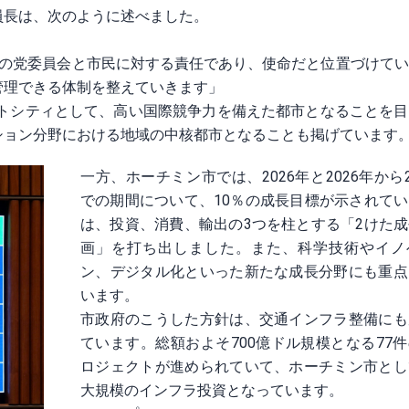
員長は、次のように述べました。
都の党委員会と市民に対する責任であり、使命だと位置づけて
管理できる体制を整えていきます」
ートシティとして、高い国際競争力を備えた都市となることを
ション分野における地域の中核都市となることも掲げています
一方、ホーチミン市では、2026年と2026年から2
での期間について、10％の成長目標が示されて
は、投資、消費、輸出の3つを柱とする「2けた
画」を打ち出しました。また、科学技術やイノ
ン、デジタル化といった新たな成長分野にも重点
います。
市政府のこうした方針は、交通インフラ整備にも
ています。総額およそ700億ドル規模となる77
ロジェクトが進められていて、ホーチミン市とし
大規模のインフラ投資となっています。