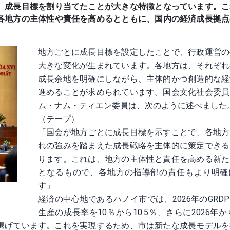
、成長目標を割り当てたことが大きな特徴となっています。こ
各地方の主体性や責任を高めるとともに、国内の経済成長拠点
地方ごとに成長目標を設定したことで、行政運営の
大きな変化が生まれています。各地方は、それぞれ
成長余地を明確にしながら、主体的かつ創造的な経
進めることが求められています。国会文化社会委員
ム・ナム・ティエン委員は、次のように述べました
（テープ）
「国会が地方ごとに成長目標を示すことで、各地方
れの強みを踏まえた成長戦略を主体的に策定できる
ります。これは、地方の主体性と責任を高める新た
となるもので、各地方の指導部の責任もより明確
す」
経済の中心地であるハノイ市では、2026年のGRD
生産の成長率を10％から10.5％、さらに2026年から
標を掲げています。これを実現するため、市は新たな成長モデル