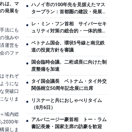
れは、マ
ハノイ市の100年先を見据えたマス
●
の発展を
タープラン：首都圏の建設・発展へ
の志
レ・ミン・フン首相 サイバーセキ
●
手法にも
ュリティ対策の総合的・一体的推進
の強みや
を指示
ベトナム国会、環状5号線と南北鉄
●
済運営を
道の投資方針を審議
会のファ
。
国会臨時会議、二桁成長に向けた制
●
度整備を加速
はそれぞ
タイ国会議長 ベトナム・タイ外交
●
ようにな
関係樹立50周年記念展に出席
な突破口
になりま
リスナーと共におしゃべりタイム
●
（8月6日）
P＝域内総
アルバニージー豪首相 トー・ラム
●
2030年
書記長兼・国家主席の訪豪を歓迎
を構築しま