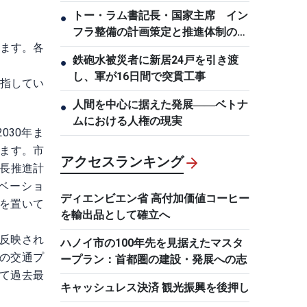
トー・ラム書記長・国家主席 イン
●
フラ整備の計画策定と推進体制の刷
います。各
新を要求
鉄砲水被災者に新居24戸を引き渡
●
し、軍が16日間で突貫工事
目指してい
。
人間を中心に据えた発展――ベトナ
●
ムにおける人権の現実
030年ま
います。市
アクセスランキング
成長推進計
ベーショ
ディエンビエン省 高付加価値コーヒー
を置いて
を輸出品として確立へ
反映され
ハノイ市の100年先を見据えたマスタ
件の交通プ
ープラン：首都圏の建設・発展への志
て過去最
キャッシュレス決済 観光振興を後押し