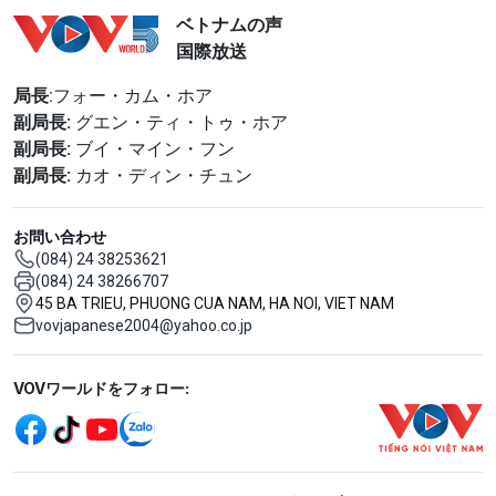
ベトナムの声
国際放送
局長
:フォー・カム・ホア
副局長:
グエン・ティ・トゥ・ホア
副局長:
ブイ・マイン・フン
副局長:
カオ・ディン・チュン
お問い合わせ
(084) 24 38253621
(084) 24 38266707
45 BA TRIEU, PHUONG CUA NAM, HA NOI, VIET NAM
vovjapanese2004@yahoo.co.jp
Mạng xã hội
VOVワールドをフォロー:
menu footer tiếng Nhật