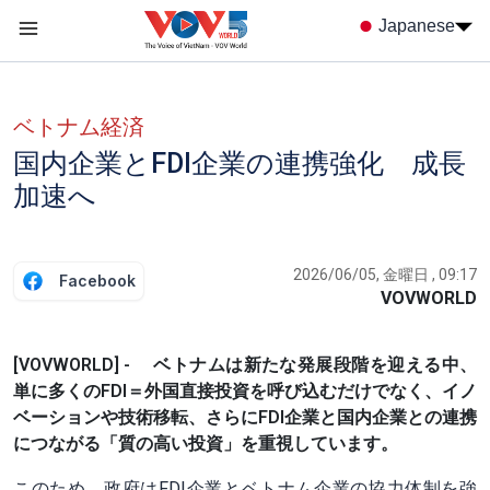
Nhảy đến nội dung
Japanese
Menu trang chủ tiếng nhật
menu phụ tiếng Nhật
ベトナム経済
国内企業とFDI企業の連携強化 成長
加速へ
2026/06/05, 金曜日 , 09:17
Facebook
VOVWORLD
[VOVWORLD] - ベトナムは新たな発展段階を迎える中、
単に多くのFDI＝外国直接投資を呼び込むだけでなく、イノ
ベーションや技術移転、さらにFDI企業と国内企業との連携
につながる「質の高い投資」を重視しています。
このため、政府はFDI企業とベトナム企業の協力体制を強