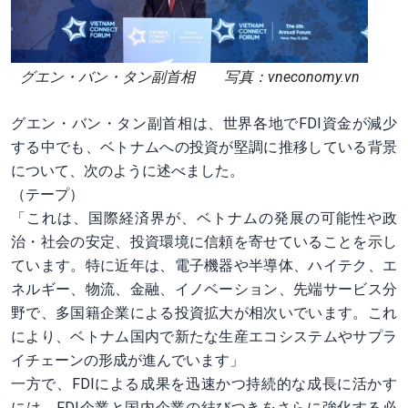
グエン・バン・タン副首相 写真：vneconomy.vn
グエン・バン・タン副首相は、世界各地でFDI資金が減少
する中でも、ベトナムへの投資が堅調に推移している背景
について、次のように述べました。
（テープ）
「これは、国際経済界が、ベトナムの発展の可能性や政
治・社会の安定、投資環境に信頼を寄せていることを示し
ています。特に近年は、電子機器や半導体、ハイテク、エ
ネルギー、物流、金融、イノベーション、先端サービス分
野で、多国籍企業による投資拡大が相次いでいます。これ
により、ベトナム国内で新たな生産エコシステムやサプラ
イチェーンの形成が進んでいます」
一方で、FDIによる成果を迅速かつ持続的な成長に活かす
には、FDI企業と国内企業の結びつきをさらに強化する必