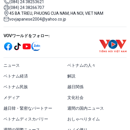
(084) 24 38253621
(084) 24 38266707
45 BA TRIEU, PHUONG CUA NAM, HA NOI, VIET NAM
vovjapanese2004@yahoo.co.jp
Mạng xã hội
VOVワールドをフォロー:
menu footer tiếng Nhật
ニュース
ベトナムの人々
ベトナム経済
解説
ベトナム民族
越日関係
メディア
文化社会
越日韓・緊密なパートナー
週間の国内ニュース
ベトナムディスカバリー
おしゃべりタイム
週間の国際ニュース
ハノイ便り