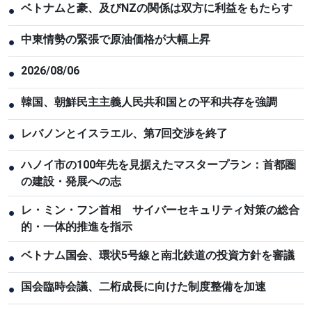
ベトナムと豪、及びNZの関係は双方に利益をもたらす
●
中東情勢の緊張で原油価格が大幅上昇
●
2026/08/06
●
韓国、朝鮮民主主義人民共和国との平和共存を強調
●
レバノンとイスラエル、第7回交渉を終了
●
ハノイ市の100年先を見据えたマスタープラン：首都圏
●
の建設・発展への志
レ・ミン・フン首相 サイバーセキュリティ対策の総合
●
的・一体的推進を指示
ベトナム国会、環状5号線と南北鉄道の投資方針を審議
●
国会臨時会議、二桁成長に向けた制度整備を加速
●