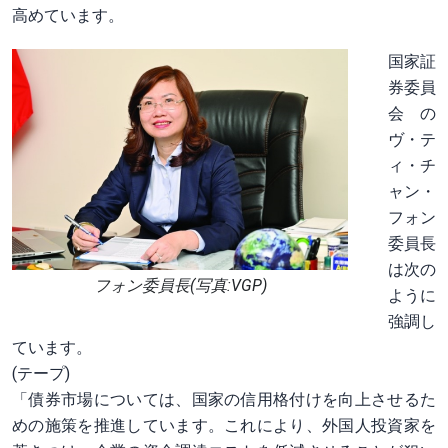
高めています。
国家証
券委員
会の
ヴ・テ
ィ・チ
ャン・
フォン
委員長
は次の
フォン委員長(写真:VGP)
ように
強調し
ています。
(テープ)
「債券市場については、国家の信用格付けを向上させるた
めの施策を推進しています。これにより、外国人投資家を