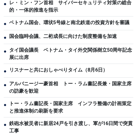
レ・ミン・フン首相 サイバーセキュリティ対策の総合
●
的・一体的推進を指示
ベトナム国会、環状5号線と南北鉄道の投資方針を審議
●
国会臨時会議、二桁成長に向けた制度整備を加速
●
タイ国会議長 ベトナム・タイ外交関係樹立50周年記念
●
展に出席
リスナーと共におしゃべりタイム（8月6日）
●
アルバニージー豪首相 トー・ラム書記長兼・国家主席
●
の訪豪を歓迎
トー・ラム書記長・国家主席 インフラ整備の計画策定
●
と推進体制の刷新を要求
鉄砲水被災者に新居24戸を引き渡し、軍が16日間で突貫
●
工事