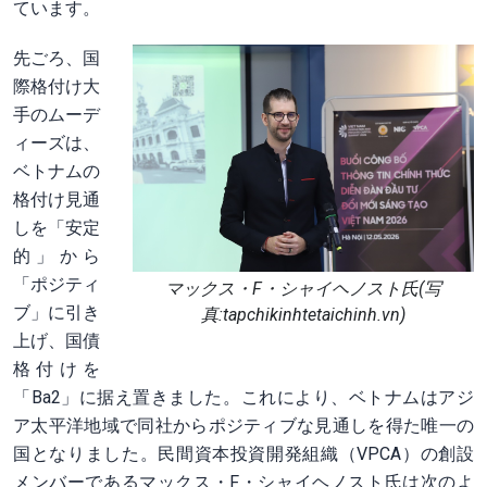
ています。
先ごろ、国
際格付け大
手のムーデ
ィーズは、
ベトナムの
格付け見通
しを「安定
的」から
「ポジティ
マックス・F・シャイヘノスト氏(写
ブ」に引き
真:tapchikinhtetaichinh.vn)
上げ、国債
格付けを
「Ba2」に据え置きました。これにより、ベトナムはアジ
ア太平洋地域で同社からポジティブな見通しを得た唯一の
国となりました。民間資本投資開発組織（VPCA）の創設
メンバーであるマックス・F・シャイヘノスト氏は次のよ