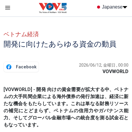
Nhảy đến nội dung
Japanese
Menu trang chủ tiếng nhật
menu phụ tiếng Nhật
ベトナム経済
開発に向けたあらゆる資金の動員
2026/06/12, 金曜日 , 00:00
Facebook
VOVWORLD
[VOVWORLD] - 開発 向けの資金需要が拡大する中、ベトナ
ムの大手民間企業による海外債券の発行加速は、経済に新
たな機会をもたらしています。これは単なる財務リソース
の補完にとどまらず、ベトナムの信用力やガバナンス能
力、そしてグローバル金融市場への統合度を測る試金石と
もなっています。