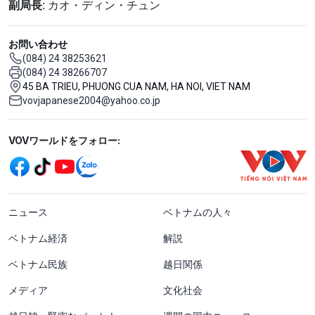
副局長:
カオ・ディン・チュン
お問い合わせ
(084) 24 38253621
(084) 24 38266707
45 BA TRIEU, PHUONG CUA NAM, HA NOI, VIET NAM
vovjapanese2004@yahoo.co.jp
Mạng xã hội
VOVワールドをフォロー:
menu footer tiếng Nhật
ニュース
ベトナムの人々
ベトナム経済
解説
ベトナム民族
越日関係
メディア
文化社会