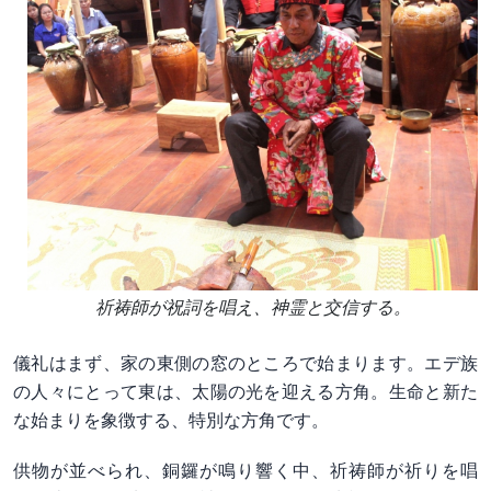
祈祷師が祝詞を唱え、神霊と交信する。
儀礼はまず、家の東側の窓のところで始まります。エデ族
の人々にとって東は、太陽の光を迎える方角。生命と新た
な始まりを象徴する、特別な方角です。
供物が並べられ、銅鑼が鳴り響く中、祈祷師が祈りを唱