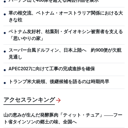
バーデン山で400体を超える陶芸作品を展示
●
草の根交流、ベトナム・オーストラリア関係における大
●
きな柱
ベトナム友好村、枯葉剤・ダイオキシン被害者を支える
●
「思いやりの家」
スーパー台風ドルフィン、日本上陸へ 約900便が欠航
●
見通し
APEC2027に向けて工事の完成進捗を確保
●
トランプ米大統領、後継候補を語るのは時期尚早
●
アクセスランキング
山の恵みが生んだ発酵豚肉「ティット・チュア」――フー
ト省タインソンの郷土の味、全国へ