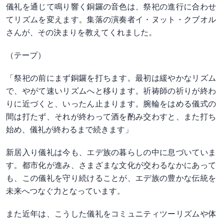
儀礼を通じて鳴り響く銅鑼の音色は、祭祀の進行に合わせ
てリズムを変えます。集落の演奏者イ・ヌット・クブオル
さんが、その決まりを教えてくれました。
（テープ）
「祭祀の前にまず銅鑼を打ちます。最初は緩やかなリズム
で、やがて速いリズムへと移ります。祈祷師の祈りが終わ
りに近づくと、いったん止まります。腕輪をはめる儀式の
間は打たず、それが終わって酒を酌み交わすと、また打ち
始め、儀礼が終わるまで続きます」
新居入り儀礼は今も、エデ族の暮らしの中に息づいていま
す。都市化が進み、さまざまな文化が交わるなかにあって
も、この儀礼を守り続けることが、エデ族の豊かな伝統を
未来へつなぐ力となっています。
また近年は、こうした儀礼をコミュニティツーリズムや体