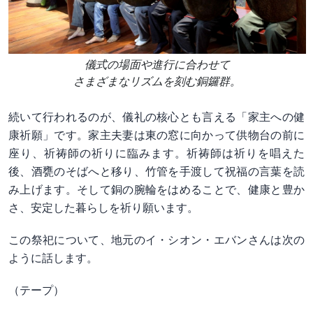
儀式の場面や進行に合わせて
さまざまなリズムを刻む銅鑼群。
続いて行われるのが、儀礼の核心とも言える「家主への健
康祈願」です。家主夫妻は東の窓に向かって供物台の前に
座り、祈祷師の祈りに臨みます。祈祷師は祈りを唱えた
後、酒甕のそばへと移り、竹管を手渡して祝福の言葉を読
み上げます。そして銅の腕輪をはめることで、健康と豊か
さ、安定した暮らしを祈り願います。
この祭祀について、地元のイ・シオン・エバンさんは次の
ように話します。
（テープ）