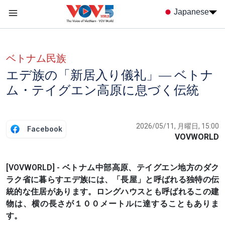
Nhảy đến nội dung
Japanese
Menu trang chủ tiếng nhật
menu phụ tiếng Nhật
ベトナム民族
エデ族の「新居入り儀礼」― ベトナ
ム・テイグエン高原に息づく伝統
2026/05/11, 月曜日, 15:00
Facebook
VOVWORLD
[VOVWORLD] - ベトナム中部高原、テイグエン地方のダク
ラク省に暮らすエデ族には、「長屋」と呼ばれる独特の伝
統的な住居があります。ロングハウスとも呼ばれるこの建
物は、横の長さが１００メートルに達することもありま
す。