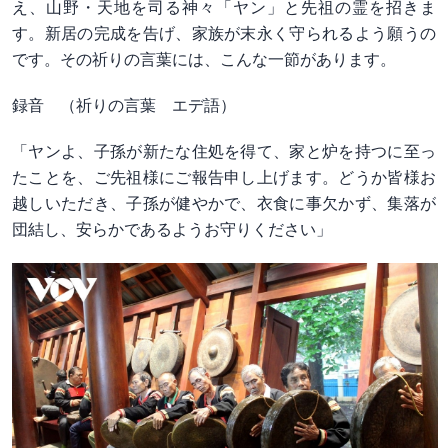
え、山野・天地を司る神々「ヤン」と先祖の霊を招きま
す。新居の完成を告げ、家族が末永く守られるよう願うの
です。その祈りの言葉には、こんな一節があります。
録音 （祈りの言葉 エデ語）
「ヤンよ、子孫が新たな住処を得て、家と炉を持つに至っ
たことを、ご先祖様にご報告申し上げます。どうか皆様お
越しいただき、子孫が健やかで、衣食に事欠かず、集落が
団結し、安らかであるようお守りください」