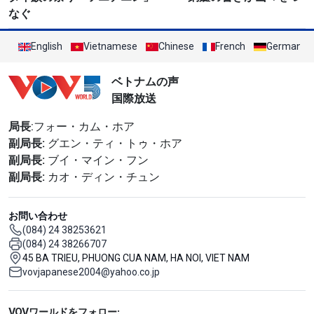
なぐ
English
Vietnamese
Chinese
French
German
ベトナムの声
国際放送
局長
:フォー・カム・ホア
副局長:
グエン・ティ・トゥ・ホア
副局長:
ブイ・マイン・フン
副局長:
カオ・ディン・チュン
お問い合わせ
(084) 24 38253621
(084) 24 38266707
45 BA TRIEU, PHUONG CUA NAM, HA NOI, VIET NAM
vovjapanese2004@yahoo.co.jp
Mạng xã hội
VOVワールドをフォロー: