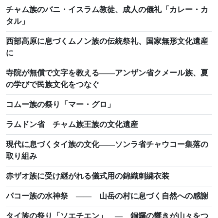
チャム族のバニ・イスラム教徒、成人の儀礼「カレー・カ
タル」
西部高原に息づくムノン族の伝統祭礼、国家無形文化遺産
に
寺院が無償で文字を教える――アンザン省クメール族、夏
の学びで民族文化をつなぐ
コムー族の祭り「マー・グロ」
ラムドン省 チャム族王族の文化遺産
現代に息づくタイ族の文化――ソンラ省チャウコー集落の
取り組み
赤ザオ族に受け継がれる儀式用の錦織刺繍衣装
パコー族の水神祭 ―― 山岳の村に息づく自然への感謝
タイ族の祭り「ソエチエン」 ― 銅鑼の響きが山々をつ