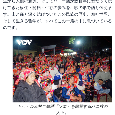
生から人類の起源、そしてハニー族が数百年にわたって続
けてきた移住・開拓・生存の歩みを、歌の形で語り伝えま
す。山と森と深く結びついたこの民族の歴史、精神世界、
そして生きる哲学が、すべてこの一篇の中に息づいている
のです。
トゥ・ルム村で舞踊「ソエ」を鑑賞するハニ族の
人々。