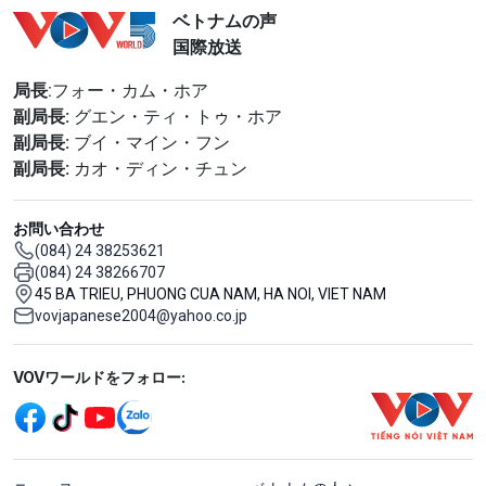
ベトナムの声
国際放送
局長
:フォー・カム・ホア
副局長:
グエン・ティ・トゥ・ホア
副局長:
ブイ・マイン・フン
副局長:
カオ・ディン・チュン
お問い合わせ
(084) 24 38253621
(084) 24 38266707
45 BA TRIEU, PHUONG CUA NAM, HA NOI, VIET NAM
vovjapanese2004@yahoo.co.jp
Mạng xã hội
VOVワールドをフォロー:
menu footer tiếng Nhật