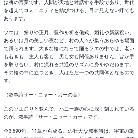
は魂の言葉です。人間が天地と対話する手段であり、世代
を超えてコミュニティを結びつける、目に見えない絆でも
あります。
ソエは、祭りや正月、豊作を祈る儀式、婚礼や新築祝い、
あるいは月の美しい夜など、村の人々が集うあらゆる場面
で踊られます。大きな輪になって踊るソエの中では、老い
も若きも、主人も客も、男も女も関係ありません。皆が手
を取り合い、村に流れる共通のリズムに身をゆだねます。
その輪の中に立つとき、人はただ一つの共同体となるので
す。
（叙事詩サー・ニャー・カーの音）
このソエ踊りと並んで、ハニー族の心に深く刻まれている
のが、叙事詩「サー・ニャー・カー」です。
全3,590句、11章から成るこの壮大な叙事詩は、宇宙の誕