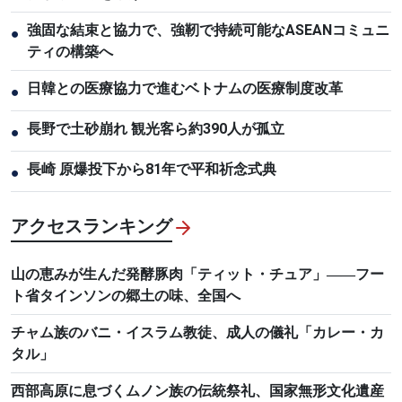
強固な結束と協力で、強靭で持続可能なASEANコミュニ
●
ティの構築へ
日韓との医療協力で進むベトナムの医療制度改革
●
長野で土砂崩れ 観光客ら約390人が孤立
●
長崎 原爆投下から81年で平和祈念式典
●
アクセスランキング
山の恵みが生んだ発酵豚肉「ティット・チュア」――フー
ト省タインソンの郷土の味、全国へ
チャム族のバニ・イスラム教徒、成人の儀礼「カレー・カ
タル」
西部高原に息づくムノン族の伝統祭礼、国家無形文化遺産