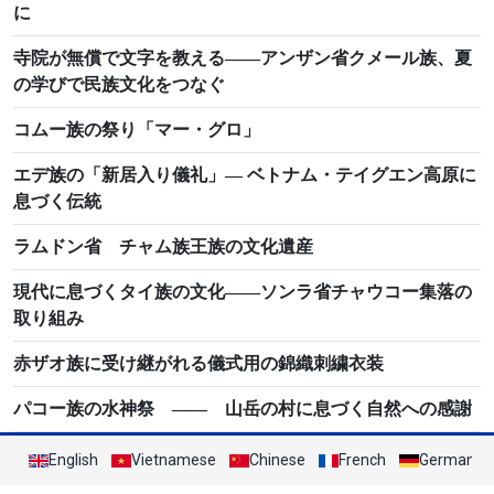
に
寺院が無償で文字を教える――アンザン省クメール族、夏
の学びで民族文化をつなぐ
コムー族の祭り「マー・グロ」
エデ族の「新居入り儀礼」― ベトナム・テイグエン高原に
息づく伝統
ラムドン省 チャム族王族の文化遺産
現代に息づくタイ族の文化――ソンラ省チャウコー集落の
取り組み
赤ザオ族に受け継がれる儀式用の錦織刺繍衣装
パコー族の水神祭 ―― 山岳の村に息づく自然への感謝
English
Vietnamese
Chinese
French
German