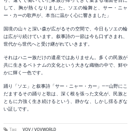
り、遠くで働いていた家族が帰ってきて集まる場面を目に
して、胸が熱くなりました。ソエの輪舞と、サー・ニャ
ー・カーの歌声が、本当に温かく心に響きました」
国境の山々と深い森が広がるその空間で、今日もソエの輪
は広がり続けています。叙事詩の一節は今も口ずさまれ、
世代から世代へと受け継がれていきます。
それはハニー族だけの遺産ではありません。多くの民族が
共に生きるベトナムの文化という大きな織物の中で、鮮や
かに輝く一色です。
踊り「ソエ」と叙事詩「サー・ニャー・カー」——山野にこ
だまするその踊りと歌は、深く根を張った文化が、民族と
ともに力強く生き続けるという、静かな、しかし揺るぎな
い証しです。
Tag:
VOV /
VOVWORLD