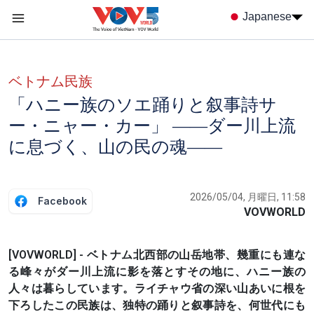
Nhảy đến nội dung
Japanese
Menu trang chủ tiếng nhật
menu phụ tiếng Nhật
ベトナム民族
「ハニー族のソエ踊りと叙事詩サ
ー・ニャー・カー」 ――ダー川上流
に息づく、山の民の魂――
2026/05/04, 月曜日, 11:58
Facebook
VOVWORLD
[VOVWORLD] - ベトナム北西部の山岳地帯、幾重にも連な
る峰々がダー川上流に影を落とすその地に、ハニー族の
人々は暮らしています。ライチャウ省の深い山あいに根を
下ろしたこの民族は、独特の踊りと叙事詩を、何世代にも