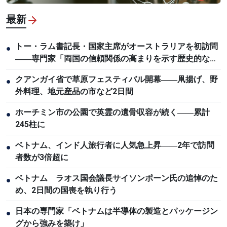
最新
トー・ラム書記長・国家主席がオーストラリアを初訪問
●
――専門家「両国の信頼関係の高まりを示す歴史的な節
目」
クアンガイ省で草原フェスティバル開幕――凧揚げ、野
●
外料理、地元産品の市など2日間
ホーチミン市の公園で英霊の遺骨収容が続く――累計
●
245柱に
ベトナム、インド人旅行者に人気急上昇――2年で訪問
●
者数が3倍超に
ベトナム ラオス国会議長サイソンポーン氏の追悼のた
●
め、2日間の国喪を執り行う
日本の専門家「ベトナムは半導体の製造とパッケージン
●
グから強みを築け」