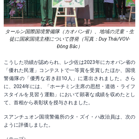
タールン国際国境警備隊（カオバン省）、地域の児童・生
徒に国家国境主権について啓発（写真：Duy Thái/VOV-
Đông Bắc）
こうした功績が認められ、レ少佐は2023年にカオバン省の
「優れた民運」コンテストで一等賞を受賞したほか、国境
警備隊の「優秀な若き顔10人」に選出されました。さら
に、2024年には、「ホーチミン主席の思想・道徳・ライフ
スタイルを見習う運動」において顕著な成績を収めたとし
て、首相から表彰状を授与されました。
スアンチュオン国境警備所のタ・ズイ・ハ政治員は、次の
ように評価しました。