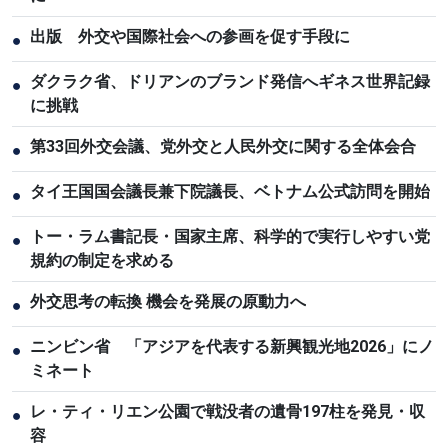
出版 外交や国際社会への参画を促す手段に
●
ダクラク省、ドリアンのブランド発信へギネス世界記録
●
に挑戦
第33回外交会議、党外交と人民外交に関する全体会合
●
タイ王国国会議長兼下院議長、ベトナム公式訪問を開始
●
トー・ラム書記長・国家主席、科学的で実行しやすい党
●
規約の制定を求める
外交思考の転換 機会を発展の原動力へ
●
ニンビン省 「アジアを代表する新興観光地2026」にノ
●
ミネート
レ・ティ・リエン公園で戦没者の遺骨197柱を発見・収
●
容