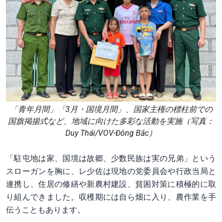
「青年月間」「3月・国境月間」、国家主権の標柱前での
国旗掲揚式など、地域に向けた多彩な活動を実施（写真：
Duy Thái/VOV-Đông Bắc）
「駐屯地は家、国境は故郷、少数民族は実の兄弟」という
スローガンを胸に、レ少佐は現地の党委員会や行政当局と
連携し、住居の修繕や新農村建設、貧困対策に積極的に取
り組んできました。収穫期には自ら畑に入り、農作業を手
伝うこともあります。