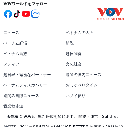
Mạng xã hội
VOVワールドをフォロー:
menu footer tiếng Nhật
ニュース
ベトナムの人々
ベトナム経済
解説
ベトナム民族
越日関係
メディア
文化社会
越日韓・緊密なパートナー
週間の国内ニュース
ベトナムディスカバリー
おしゃべりタイム
週間の国際ニュース
ハノイ便り
音楽散歩道
著作権 © VOV5。無断転載を禁じます。 開発・運営：SolidTech
許可証：2011年9月5日付の14444/GP-BTTTT号 許可証：2011年12