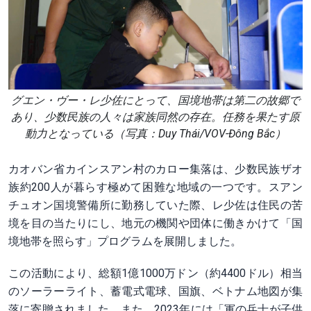
グエン・ヴー・レ少佐にとって、国境地帯は第二の故郷で
あり、少数民族の人々は家族同然の存在。任務を果たす原
動力となっている（写真：Duy Thái/VOV-Đông Bắc）
カオバン省カインスアン村のカロー集落は、少数民族ザオ
族約200人が暮らす極めて困難な地域の一つです。スアン
チュオン国境警備所に勤務していた際、レ少佐は住民の苦
境を目の当たりにし、地元の機関や団体に働きかけて「国
境地帯を照らす」プログラムを展開しました。
この活動により、総額1億1000万ドン（約4400ドル）相当
のソーラーライト、蓄電式電球、国旗、ベトナム地図が集
落に寄贈されました。また、2023年には「軍の兵士が子供