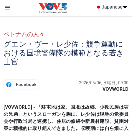
Nhảy đến nội dung
Japanese
Menu trang chủ tiếng nhật
menu phụ tiếng Nhật
ベトナムの人々
グエン・ヴー・レ少佐：競争運動に
おける国境警備隊の模範となる若き
士官
2026/05/06, 水曜日 , 09:00
Facebook
VOVWORLD
[VOVWORLD] - 「駐屯地は家、国境は故郷、少数民族は実
の兄弟」というスローガンを胸に、レ少佐は現地の党委員
会や行政当局と連携し、住居の修繕や新農村建設、貧困対
策に積極的に取り組んできました。収穫期には自ら畑に入