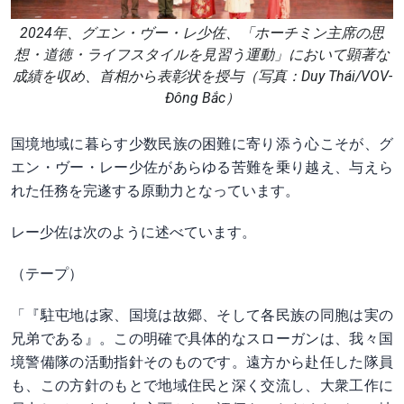
2024年、グエン・ヴー・レ少佐、「ホーチミン主席の思
想・道徳・ライフスタイルを見習う運動」において顕著な
成績を収め、首相から表彰状を授与（写真：Duy Thái/VOV-
Đông Bắc）
国境地域に暮らす少数民族の困難に寄り添う心こそが、グ
エン・ヴー・レー少佐があらゆる苦難を乗り越え、与えら
れた任務を完遂する原動力となっています。
レー少佐は次のように述べています。
（テープ）
「『駐屯地は家、国境は故郷、そして各民族の同胞は実の
兄弟である』。この明確で具体的なスローガンは、我々国
境警備隊の活動指針そのものです。遠方から赴任した隊員
も、この方針のもとで地域住民と深く交流し、大衆工作に