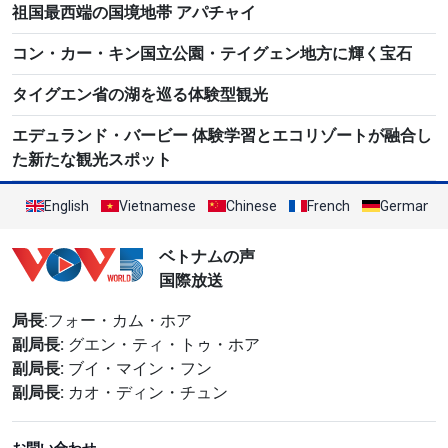
祖国最西端の国境地帯 アパチャイ
コン・カー・キン国立公園・テイグェン地方に輝く宝石
タイグエン省の湖を巡る体験型観光
エデュランド・バービー 体験学習とエコリゾートが融合し
た新たな観光スポット
English
Vietnamese
Chinese
French
German
ベトナムの声
国際放送
局長
:フォー・カム・ホア
副局長:
グエン・ティ・トゥ・ホア
副局長:
ブイ・マイン・フン
副局長:
カオ・ディン・チュン
お問い合わせ