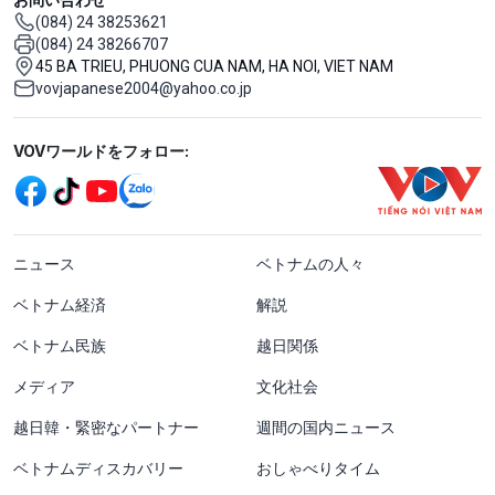
(084) 24 38253621
(084) 24 38266707
45 BA TRIEU, PHUONG CUA NAM, HA NOI, VIET NAM
vovjapanese2004@yahoo.co.jp
Mạng xã hội
VOVワールドをフォロー:
menu footer tiếng Nhật
ニュース
ベトナムの人々
ベトナム経済
解説
ベトナム民族
越日関係
メディア
文化社会
越日韓・緊密なパートナー
週間の国内ニュース
ベトナムディスカバリー
おしゃべりタイム