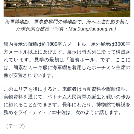
海軍博物館、軍事史専門の博物館で、海へと進む船を模し
た現代的な建築（写真：Mai Dung/laodong.vn）
館内展示の面積は約1800平方メートル、屋外展示は3000平
方メートル以上に及びます。展示は時系列に沿って構成さ
れています。見学の最初は「迎賓ホール」です。ここに
は、簡素なカーキ服に海軍帽を着用したホーチミン主席の
像が安置されています。
このエリアを後にすると、来館者は写真資料や艦船模型、
実物資料を通じて、ベトナム人民海軍の誕生と戦いの歩み
に触れることができます。長年にわたり、博物館で解説を
務めるライ・ティ・フエ中佐は、次のように話します。
（テープ）