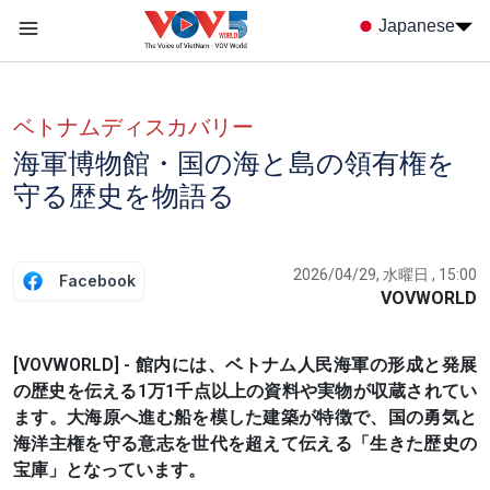
Nhảy đến nội dung
Japanese
Menu trang chủ tiếng nhật
menu phụ tiếng Nhật
ベトナムディスカバリー
海軍博物館・国の海と島の領有権を
守る歴史を物語る
2026/04/29, 水曜日 , 15:00
Facebook
VOVWORLD
[VOVWORLD] - 館内には、ベトナム人民海軍の形成と発展
の歴史を伝える1万1千点以上の資料や実物が収蔵されてい
ます。大海原へ進む船を模した建築が特徴で、国の勇気と
海洋主権を守る意志を世代を超えて伝える「生きた歴史の
宝庫」となっています。