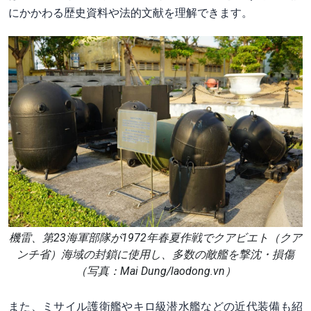
にかかわる歴史資料や法的文献を理解できます。
機雷、第23海軍部隊が1972年春夏作戦でクアビエト（クア
ンチ省）海域の封鎖に使用し、多数の敵艦を撃沈・損傷
（写真：Mai Dung/laodong.vn）
また、ミサイル護衛艦やキロ級潜水艦などの近代装備も紹