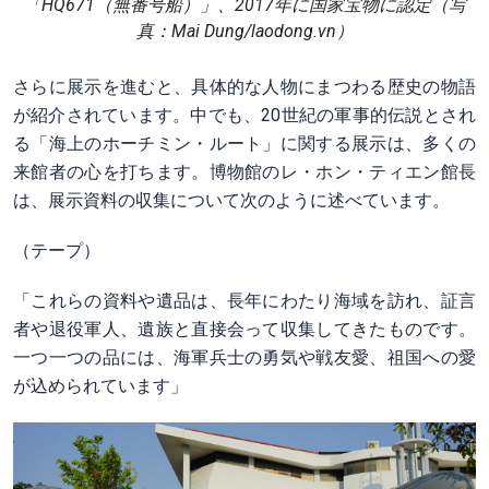
「HQ671（無番号船）」、2017年に国家宝物に認定（写
真：Mai Dung/laodong.vn）
さらに展示を進むと、具体的な人物にまつわる歴史の物語
が紹介されています。中でも、20世紀の軍事的伝説とされ
る「海上のホーチミン・ルート」に関する展示は、多くの
来館者の心を打ちます。博物館のレ・ホン・ティエン館長
は、展示資料の収集について次のように述べています。
（テープ）
「これらの資料や遺品は、長年にわたり海域を訪れ、証言
者や退役軍人、遺族と直接会って収集してきたものです。
一つ一つの品には、海軍兵士の勇気や戦友愛、祖国への愛
が込められています」