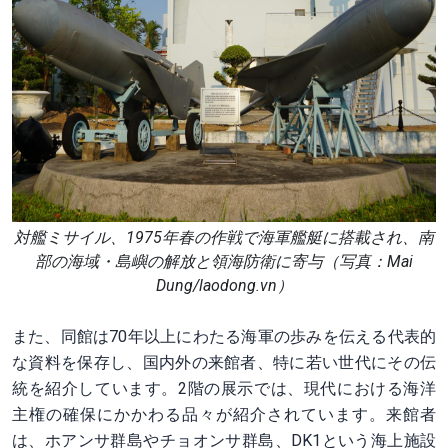
対艦ミサイル、1975年春の作戦で海軍艦艇に搭載され、南
部の海域・島嶼の解放と領海防衛に寄与（写真：Mai
Dung/laodong.vn）
また、同館は70年以上にわたる海軍の歩みを伝える代表的
な資料を保存し、国内外の来館者、特に若い世代にその伝
統を紹介しています。2階の展示では、現代における海洋
主権の確保にかかわる品々が紹介されています。来館者
は、ホアンサ群島やチョオンサ群島、DK1という海上施設