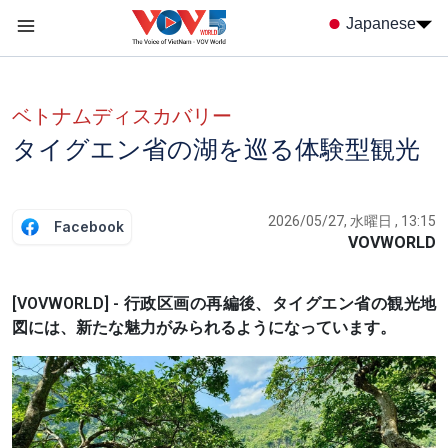
Nhảy đến nội dung
Japanese
Menu trang chủ tiếng nhật
menu phụ tiếng Nhật
ベトナムディスカバリー
タイグエン省の湖を巡る体験型観光
2026/05/27, 水曜日 , 13:15
Facebook
VOVWORLD
[VOVWORLD] - 行政区画の再編後、タイグエン省の観光地
図には、新たな魅力がみられるようになっています。