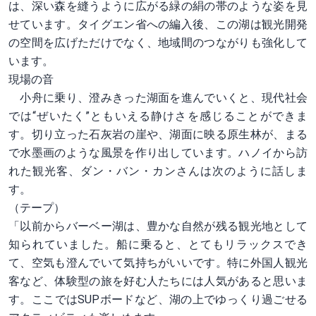
は、深い森を縫うように広がる緑の絹の帯のような姿を見
せています。タイグエン省への編入後、この湖は観光開発
の空間を広げただけでなく、地域間のつながりも強化して
います。
現場の音
小舟に乗り、澄みきった湖面を進んでいくと、現代社会
では“ぜいたく”ともいえる静けさを感じることができま
す。切り立った石灰岩の崖や、湖面に映る原生林が、まる
で水墨画のような風景を作り出しています。ハノイから訪
れた観光客、ダン・バン・カンさんは次のように話しま
す。
（テープ）
「以前からバーベー湖は、豊かな自然が残る観光地として
知られていました。船に乗ると、とてもリラックスでき
て、空気も澄んでいて気持ちがいいです。特に外国人観光
客など、体験型の旅を好む人たちには人気があると思いま
す。ここではSUPボードなど、湖の上でゆっくり過ごせる