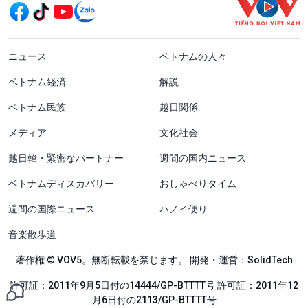
menu footer tiếng Nhật
ニュース
ベトナムの人々
ベトナム経済
解説
ベトナム民族
越日関係
メディア
文化社会
越日韓・緊密なパートナー
週間の国内ニュース
ベトナムディスカバリー
おしゃべりタイム
週間の国際ニュース
ハノイ便り
音楽散歩道
著作権 © VOV5。無断転載を禁じます。 開発・運営：SolidTech
許可証：2011年9月5日付の14444/GP-BTTTT号 許可証：2011年12
月6日付の2113/GP-BTTTT号