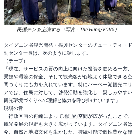
民謡テンを上演する（写真：Thế Hùng/VOV5）
タイグエン省観光開発・振興センターのチュー・ティ・ド
副センター長は、次のように話します。
（テープ）
「現在、サービスの質の向上に向けた投資を進める一方、
景観や環境の保全、そして観光客が心地よく体験できる空
間づくりにも力を入れています。特にバーベー湖観光エリ
アでは、住民に対して、啓発活動を強化し、親しみやすい
観光環境づくりへの理解と協力を呼び掛けています」
現場の音
行政区画の再編によって地理的空間が広がったことで、
観光発展の視野も大きく広がっています。タイグエン省は
今、自然と地域文化を生かした、持続可能で個性豊かな観