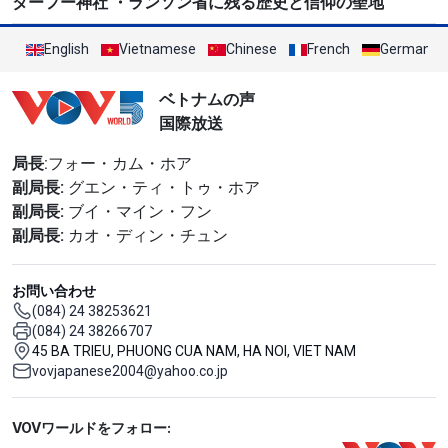
ターフー神社 ・ランソン省に残る歴史と信仰の聖地
English
Vietnamese
Chinese
French
German
ベトナムの声
国際放送
局長
:フォー・カム・ホア
副局長:
グエン・ティ・トゥ・ホア
副局長:
ブイ・マイン・フン
副局長:
カオ・ディン・チュン
お問い合わせ
(084) 24 38253621
(084) 24 38266707
45 BA TRIEU, PHUONG CUA NAM, HA NOI, VIET NAM
vovjapanese2004@yahoo.co.jp
Mạng xã hội
VOVワールドをフォロー: