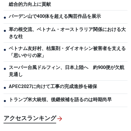
総合的力向上に貢献
バーデン山で400体を超える陶芸作品を展示
●
草の根交流、ベトナム・オーストラリア関係における大
●
きな柱
ベトナム友好村、枯葉剤・ダイオキシン被害者を支える
●
「思いやりの家」
スーパー台風ドルフィン、日本上陸へ 約900便が欠航
●
見通し
APEC2027に向けて工事の完成進捗を確保
●
トランプ米大統領、後継候補を語るのは時期尚早
●
アクセスランキング