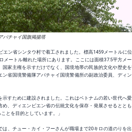
アパチャイ国旗掲揚塔
ンビエン省シンタウ村で着工されました。標高1459メートルに
ロメートル離れた場所にあります。ここには面積37.5平方メ
、国家主権を示すだけでなく、国境地帯の民族的文化や歴史を
エン省国境警備隊アパチャイ国境警備所の副政治委員、ディン
を示すために建設されました。これはベトナムの若い世代へ愛
含め、ディエンビエン省の伝統文化を保存・発展させるととも
ることを目的としています。」
では、チュー・カイ・フーさんが職場まで20キロの道のりを