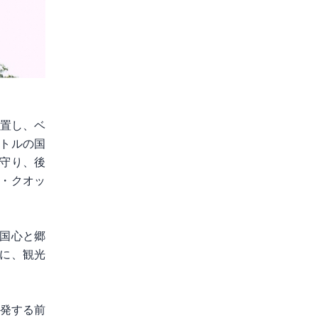
位置し、ベ
ートルの国
守り、後
・クオッ
国心と郷
に、観光
出発する前