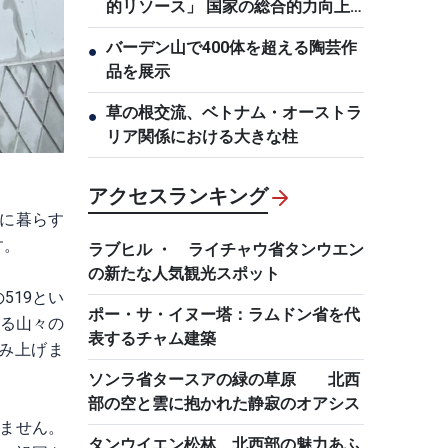
的リソース」 国家の総合的力向上
に貢献
バーデン山で400体を超える陶芸作
●
品を展示
草の根交流、ベトナム・オーストラ
●
リア関係における大きな柱
アクセスランキング
に暮らす
す。
ラブヒル ・ ライチャウ省タンウエン
の新たな人気観光スポット
519とい
ポー・サ・イヌー塔：ラムドン省を代
なる山々の
表するチャム建築
み上げま
ソンラ省タースアの緑の草原 北西
部の空と雲に抱かれた静寂のオアシス
ません。
タンウイエン松林 北西部の魅力あふ