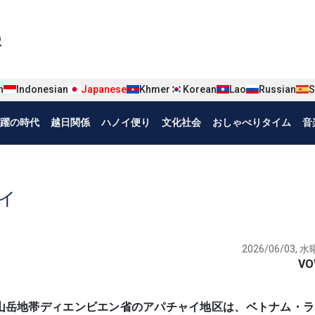
iện tiếng Nhật
n
Indonesian
Japanese
Khmer
Korean
Lao
Russian
S
躍の時代
越日関係
ハノイ便り
文化社会
おしゃべりタイム
音
イ
2026/06/03, 水曜
VO
する北部山岳地帯ディエンビエン省のアパチャイ地区は、ベトナム・