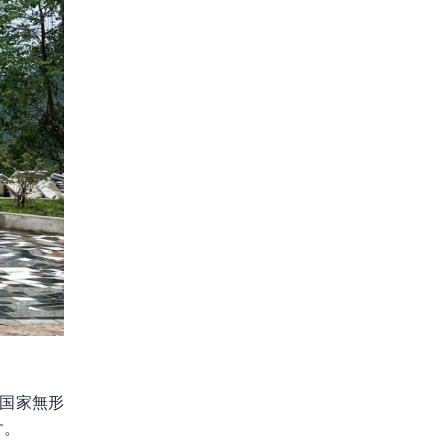
国家無形
す。