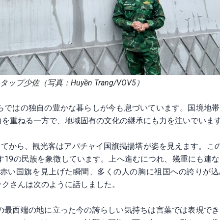
プ少佐（写真：Huyền Trang/VOV5）
らではの独自の豊かな暮らしが今も息づいています。国境地帯
力を重ねる一方で、地域固有の文化の継承にも力を注いでいま
ってから、観光客はアパチャイ国旗掲揚塔が姿を見えます。この
す19の民族を象徴しています。上へ進むにつれ、幾重にも連
赤い国旗を見上げた瞬間、多くの人の胸に祖国への誇りが込
ックさんは次のように話しました。
の最西端の地に立った今の誇らしい気持ちは言葉では表現でき