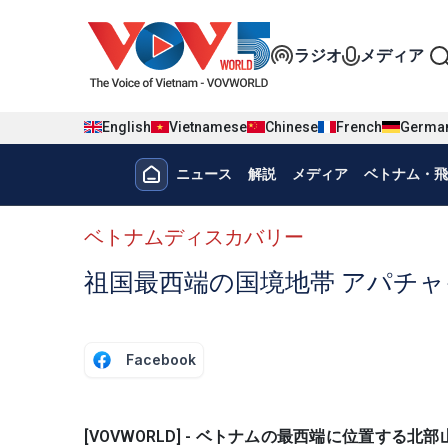
Nhảy đến nội dung
Đa phương t
ラジオ
メディア
English
Vietnamese
Chinese
French
Germa
Menu trang chủ tiếng nhật
ニュース
解説
メディア
ベトナム・飛
menu phụ tiếng Nhật
ベトナムディスカバリー
祖国最西端の国境地帯 アパチャ
Facebook
[VOVWORLD] - ベトナムの最西端に位置