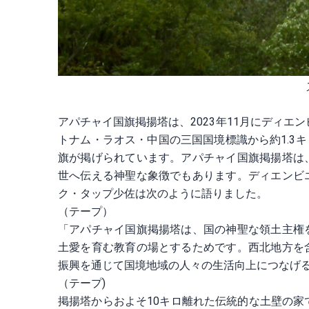
アパチャイ国旗掲揚塔は、2023年11月にディエ
トナム・ラオス・中国の三国国境標識から約1.3キ
旗が掲げられています。アパチャイ国旗掲揚塔は
世へ伝える神聖な象徴でもあります。ディエンビ
ク・タップ少佐は次のように語りました。
（テープ）
「アパチャイ国旗掲揚塔は、国の神聖な領土主権
土愛を育む教育の場とするためです。西北地方を
振興を通じて国境地域の人々の生活向上につなげ
（テープ)
掲揚塔からおよそ10キロ離れた伝統的な土壁の家