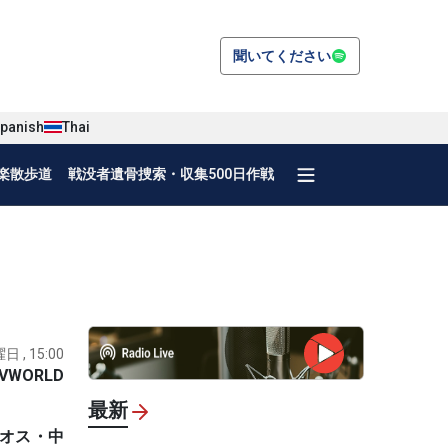
聞いてください
panish
Thai
楽散歩道
戦没者遺骨捜索・収集500日作戦
日 , 15:00
VWORLD
最新
ラオス・中