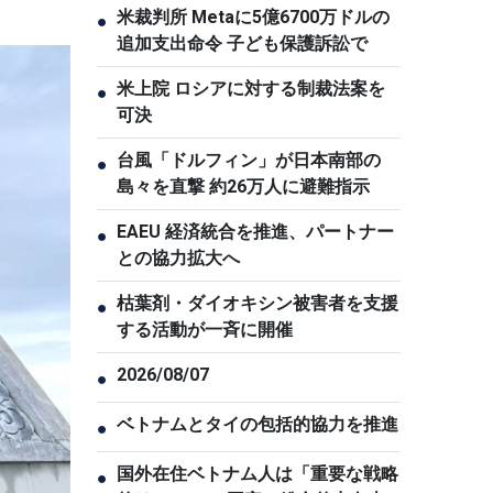
米裁判所 Metaに5億6700万ドルの
●
追加支出命令 子ども保護訴訟で
米上院 ロシアに対する制裁法案を
●
可決
台風「ドルフィン」が日本南部の
●
島々を直撃 約26万人に避難指示
EAEU 経済統合を推進、パートナー
●
との協力拡大へ
枯葉剤・ダイオキシン被害者を支援
●
する活動が一斉に開催
2026/08/07
●
ベトナムとタイの包括的協力を推進
●
国外在住ベトナム人は「重要な戦略
●