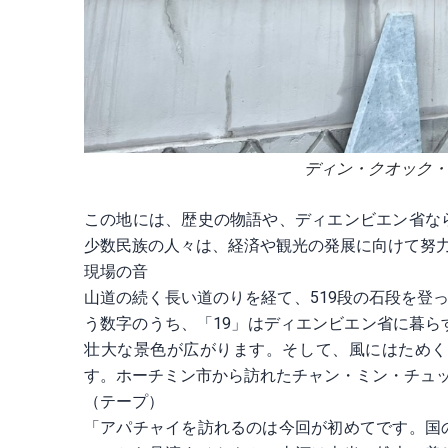
ディン・クオック・タッ
この地には、歴史の物語や、ディエンビエン省な
少数民族の人々は、経済や観光の発展に向けて努
現場の音
山道の続く長い道のりを経て、519段の石段を登
う数字のうち、「19」はディエンビエン省に暮ら
壮大な景色が広がります。そして、風にはためく
す。ホーチミン市から訪れたチャン・ミン・チュ
（テープ）
「アパチャイを訪れるのは今回が初めてです。国