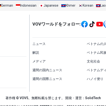
German
Indonesian
Japanese
Khmer
Korean
Lao
Mạng xã hội
VOVワールドをフォロー:
menu footer tiếng Nh
ニュース
ベトナムの
解説
ベトナム民
メディア
文化社会
週間の国内ニュース
ベトナムデ
週間の国際ニュース
ハノイ便り
著作権 © VOV5。無断転載を禁じます。 開発・運営：SolidTech