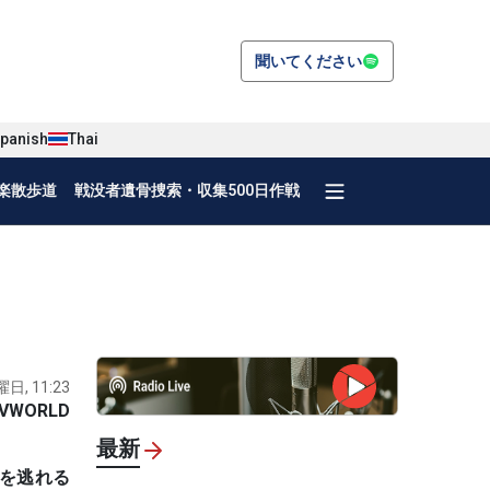
聞いてください
panish
Thai
楽散歩道
戦没者遺骨捜索・収集500日作戦
曜日, 11:23
VWORLD
最新
視を逃れる