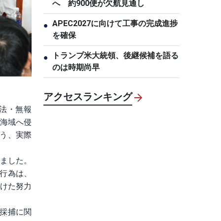
へ 約900便が欠航見通し
APEC2027に向けて工事の完成進捗
●
を確保
トランプ米大統領、後継候補を語る
●
のは時期尚早
アクセスランキング
違法・無報
国海域へ侵
いう、実際
いました。
行為は、
向けた努力
採捕に関