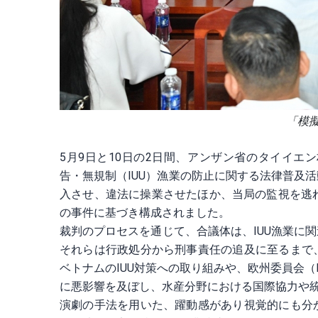
「模擬
5月9日と10日の2日間、アンザン省のタイイ
告・無規制（IUU）漁業の防止に関する法律普及
入させ、違法に操業させたほか、当局の監視を逃
の事件に基づき構成されました。
裁判のプロセスを通じて、合議体は、IUU漁業に
それらは行政処分から刑事責任の追及に至るまで
ベトナムのIUU対策への取り組みや、欧州委員会
に悪影響を及ぼし、水産分野における国際協力や
演劇の手法を用いた、躍動感があり視覚的にも分