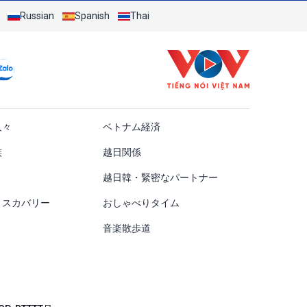
Russian
Spanish
Thai
ật
人々
ベトナム経済
族
越日関係
越日韓・緊密なパートナー
ィスカバリー
おしゃべりタイム
音楽散歩道