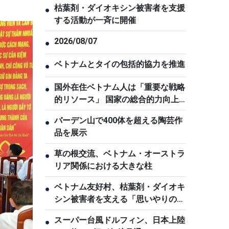
枯葉剤・ダイオキシン被害者を支援
●
する活動が一斉に開催
2026/08/07
●
ベトナムとタイの包括的協力を推進
●
国外在住ベトナム人は「重要な戦略
●
的リソース」 国家の総合的力向上
に貢献
バーデン山で400体を超える陶芸作
●
品を展示
草の根交流、ベトナム・オーストラ
●
リア関係における大きな柱
ベトナム友好村、枯葉剤・ダイオキ
●
シン被害者を支える「思いやりの
家」
スーパー台風ドルフィン、日本上陸
●