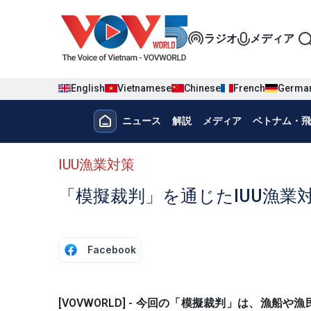
Nhảy đến nội dung
Đa phương t
ラジオ
メディア
English
Vietnamese
Chinese
French
Germa
Menu trang chủ tiếng nhật
ニュース
解説
メディア
ベトナム・飛
menu phụ tiếng Nhật
IUU漁業対策
「模擬裁判」を通じたIUU漁業
Facebook
[VOVWORLD] - 今回の「模擬裁判」は、