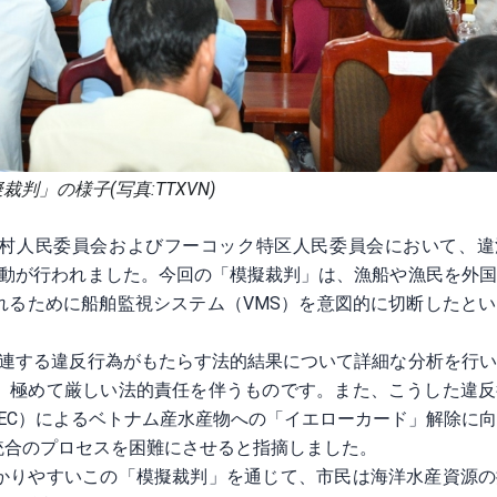
裁判」の様子(写真:TTXVN)
エン村人民委員会およびフーコック特区人民委員会において、
活動が行われました。今回の「模擬裁判」は、漁船や漁民を外
れるために船舶監視システム（VMS）を意図的に切断したと
関連する違反行為がもたらす法的結果について詳細な分析を行
、極めて厳しい法的責任を伴うものです。また、こうした違反
（EC）によるベトナム産水産物への「イエローカード」解除に
統合のプロセスを困難にさせると指摘しました。
かりやすいこの「模擬裁判」を通じて、市民は海洋水産資源の