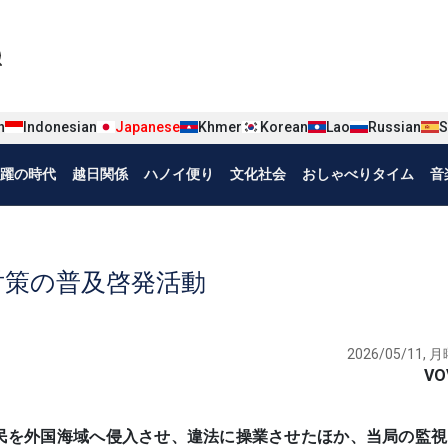
iện tiếng Nhật
n
Indonesian
Japanese
Khmer
Korean
Lao
Russian
S
躍の時代
越日関係
ハノイ便り
文化社会
おしゃべりタイム
音
対策の普及啓発活動
2026/05/11, 月
VO
漁船や漁民を外国海域へ侵入させ、違法に操業させたほか、当局の監