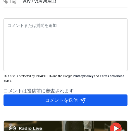
Tag:
VOV /
VOVWORLD
This site is protected by reCAPTCHA and the Google
Privacy Policy
and
Terms of Service
apply.
コメントは投稿前に審査されます
コメントを送信