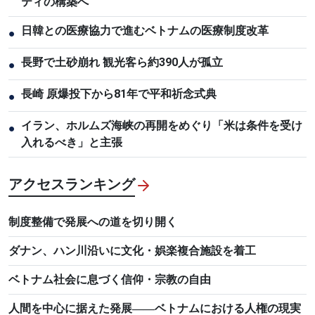
ティの構築へ
日韓との医療協力で進むベトナムの医療制度改革
●
長野で土砂崩れ 観光客ら約390人が孤立
●
長崎 原爆投下から81年で平和祈念式典
●
イラン、ホルムズ海峡の再開をめぐり「米は条件を受け
●
入れるべき」と主張
アクセスランキング
制度整備で発展への道を切り開く
ダナン、ハン川沿いに文化・娯楽複合施設を着工
ベトナム社会に息づく信仰・宗教の自由
人間を中心に据えた発展――ベトナムにおける人権の現実