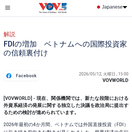
Nhảy đến nội dung
Japanese
Menu trang chủ tiếng nhật
menu phụ tiếng Nhật
解説
FDIの増加 ベトナムへの国際投資家
の信頼裏付け
2026/05/12, 火曜日 , 15:00
Facebook
VOVWORLD
[VOVWORLD] - 現在、関係機関では、新たな段階における
外資系経済の発展に関する独立した決議を政治局に提出す
るための検討が進められています。
2026年最初の4か月間、ベトナムでは外国直接投資（FDI）