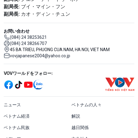
副局長:
ブイ・マイン・フン
副局長:
カオ・ディン・チュン
お問い合わせ
(084) 24 38253621
(084) 24 38266707
45 BA TRIEU, PHUONG CUA NAM, HA NOI, VIET NAM
vovjapanese2004@yahoo.co.jp
Mạng xã hội
VOVワールドをフォロー:
menu footer tiếng Nhật
ニュース
ベトナムの人々
ベトナム経済
解説
ベトナム民族
越日関係