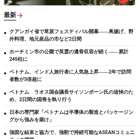
最新
クアンガイ省で草原フェスティバル開幕――凧揚げ、野
●
外料理、地元産品の市など2日間
ホーチミン市の公園で英霊の遺骨収容が続く――累計
●
245柱に
ベトナム、インド人旅行者に人気急上昇――2年で訪問
●
者数が3倍超に
ベトナム ラオス国会議長サイソンポーン氏の追悼のた
●
め、2日間の国喪を執り行う
日本の専門家「ベトナムは半導体の製造とパッケージン
●
グから強みを築け」
強固な結束と協力で、強靭で持続可能なASEANコミュニ
●