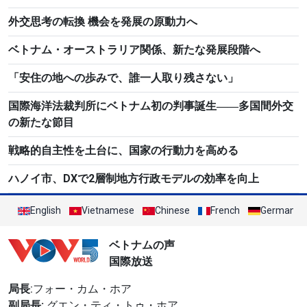
外交思考の転換 機会を発展の原動力へ
ベトナム・オーストラリア関係、新たな発展段階へ
「安住の地への歩みで、誰一人取り残さない」
国際海洋法裁判所にベトナム初の判事誕生――多国間外交
の新たな節目
戦略的自主性を土台に、国家の行動力を高める
ハノイ市、DXで2層制地方行政モデルの効率を向上
English
Vietnamese
Chinese
French
German
ベトナムの声
国際放送
局長
:フォー・カム・ホア
副局長:
グエン・ティ・トゥ・ホア