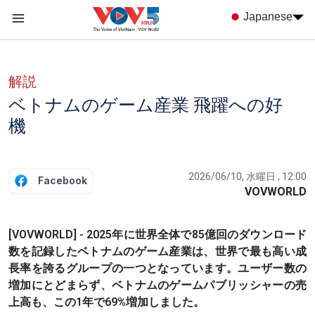
Nhảy đến nội dung
Japanese
Menu trang chủ tiếng nhật
menu phụ tiếng Nhật
解説
ベトナムのゲーム産業 飛躍への好
機
2026/06/10, 水曜日 , 12:00
Facebook
VOVWORLD
[VOVWORLD] - 2025年に世界全体で85億回のダウンロード
数を記録したベトナムのゲーム産業は、世界で最も高い成
長率を誇るグループの一つとなっています。ユーザー数の
増加にとどまらず、ベトナムのゲームパブリッシャーの売
上高も、この1年で69%増加しました。