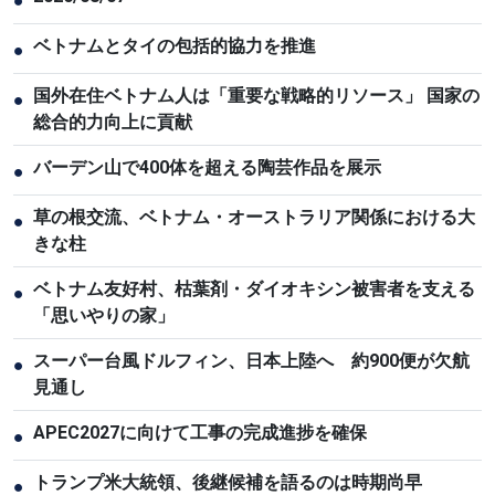
●
ベトナムとタイの包括的協力を推進
●
国外在住ベトナム人は「重要な戦略的リソース」 国家の
●
総合的力向上に貢献
バーデン山で400体を超える陶芸作品を展示
●
草の根交流、ベトナム・オーストラリア関係における大
●
きな柱
ベトナム友好村、枯葉剤・ダイオキシン被害者を支える
●
「思いやりの家」
スーパー台風ドルフィン、日本上陸へ 約900便が欠航
●
見通し
APEC2027に向けて工事の完成進捗を確保
●
トランプ米大統領、後継候補を語るのは時期尚早
●