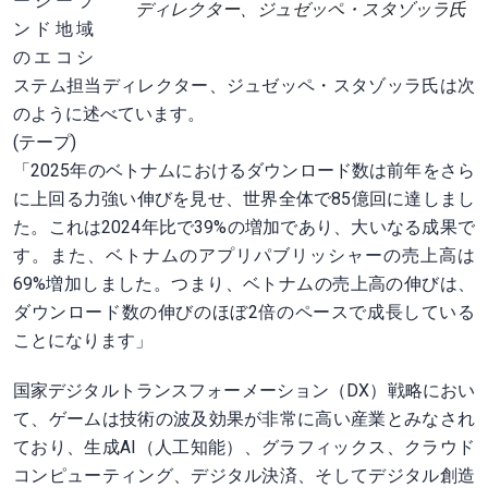
ージーラ
ディレクター、ジュゼッペ・スタゾッラ氏
ンド地域
のエコシ
ステム担当ディレクター、ジュゼッペ・スタゾッラ氏は次
のように述べています。
(テープ)
「2025年のベトナムにおけるダウンロード数は前年をさら
に上回る力強い伸びを見せ、世界全体で85億回に達しまし
た。これは2024年比で39%の増加であり、大いなる成果で
す。また、ベトナムのアプリパブリッシャーの売上高は
69%増加しました。つまり、ベトナムの売上高の伸びは、
ダウンロード数の伸びのほぼ2倍のペースで成長している
ことになります」
国家デジタルトランスフォーメーション（DX）戦略におい
て、ゲームは技術の波及効果が非常に高い産業とみなされ
ており、生成AI（人工知能）、グラフィックス、クラウド
コンピューティング、デジタル決済、そしてデジタル創造