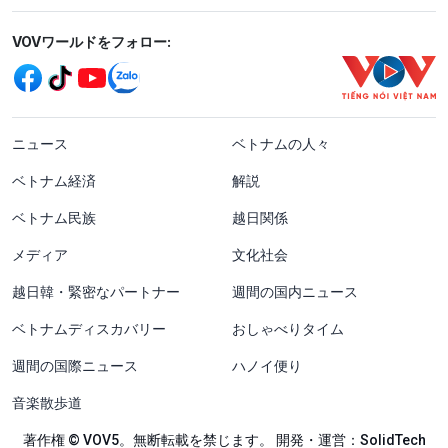
Mạng xã hội
VOVワールドをフォロー:
menu footer tiếng Nhật
ニュース
ベトナムの人々
ベトナム経済
解説
ベトナム民族
越日関係
メディア
文化社会
越日韓・緊密なパートナー
週間の国内ニュース
ベトナムディスカバリー
おしゃべりタイム
週間の国際ニュース
ハノイ便り
音楽散歩道
著作権 © VOV5。無断転載を禁じます。 開発・運営：SolidTech