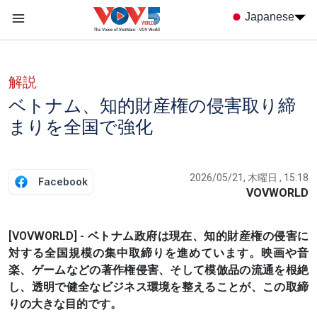
Nhảy đến nội dung
Japanese
Menu trang chủ tiếng nhật
menu phụ tiếng Nhật
解説
ベトナム、知的財産権の侵害取り締
まりを全国で強化
2026/05/21, 木曜日 , 15:18
Facebook
VOVWORLD
[VOVWORLD] - ベトナム政府は現在、知的財産権の侵害に
対する全国規模の集中取締りを進めています。映画や音
楽、ゲームなどの著作権侵害、そして模倣品の流通を根絶
し、透明で健全なビジネス環境を整えることが、この取締
りの大きな目的です。