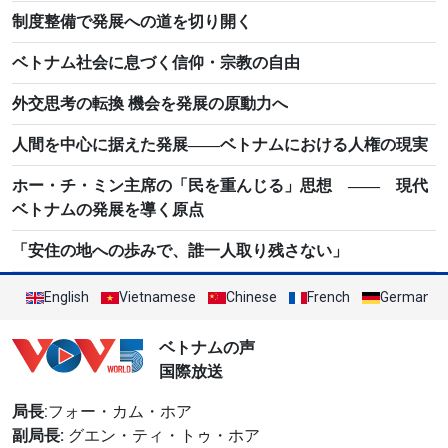
制度整備で発展への道を切り開く
ベトナム社会に息づく信仰・宗教の自由
外交思考の転換 機会を発展の原動力へ
人間を中心に据えた発展――ベトナムにおける人権の現実
ホー・チ・ミン主席の「民を重んじる」思想 ―― 現代
ベトナムの発展を導く原点
「安住の地への歩みで、誰一人取り残さない」
English
Vietnamese
Chinese
French
German
ベトナムの声
国際放送
局長
:フォー・カム・ホア
副局長:
グエン・ティ・トゥ・ホア