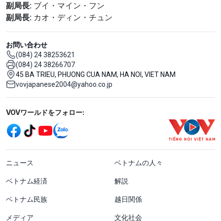
副局長:
ブイ・マイン・フン
副局長:
カオ・ディン・チュン
お問い合わせ
(084) 24 38253621
(084) 24 38266707
45 BA TRIEU, PHUONG CUA NAM, HA NOI, VIET NAM
vovjapanese2004@yahoo.co.jp
Mạng xã hội
VOVワールドをフォロー:
menu footer tiếng Nhật
ニュース
ベトナムの人々
ベトナム経済
解説
ベトナム民族
越日関係
メディア
文化社会