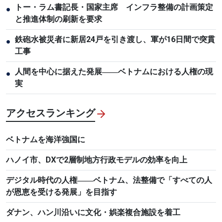
トー・ラム書記長・国家主席 インフラ整備の計画策定
●
と推進体制の刷新を要求
鉄砲水被災者に新居24戸を引き渡し、軍が16日間で突貫
●
工事
人間を中心に据えた発展――ベトナムにおける人権の現
●
実
アクセスランキング
ベトナムを海洋強国に
ハノイ市、DXで2層制地方行政モデルの効率を向上
デジタル時代の人権――ベトナム、法整備で「すべての人
が恩恵を受ける発展」を目指す
ダナン、ハン川沿いに文化・娯楽複合施設を着工