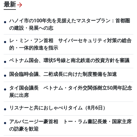
最新
ハノイ市の100年先を見据えたマスタープラン：首都圏
●
の建設・発展への志
レ・ミン・フン首相 サイバーセキュリティ対策の総合
●
的・一体的推進を指示
ベトナム国会、環状5号線と南北鉄道の投資方針を審議
●
国会臨時会議、二桁成長に向けた制度整備を加速
●
タイ国会議長 ベトナム・タイ外交関係樹立50周年記念
●
展に出席
リスナーと共におしゃべりタイム（8月6日）
●
アルバニージー豪首相 トー・ラム書記長兼・国家主席
●
の訪豪を歓迎