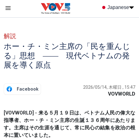
Nhảy đến nội dung
Japanese
Menu trang chủ tiếng nhật
menu phụ tiếng Nhật
解説
ホー・チ・ミン主席の「民を重んじ
る」思想 ―― 現代ベトナムの発
展を導く原点
2026/05/14, 木曜日 , 15:47
Facebook
VOVWORLD
[VOVWORLD] - 来る５月１９日は、ベトナム人民の偉大な
指導者、ホー・チ・ミン主席の生誕１３６周年にあたりま
す。主席はその生涯を通じて、常に民心の結集を政治の根
本に置いていました。