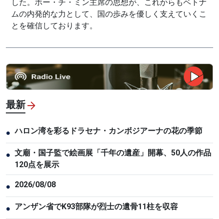
した。ホー・チ・ミン主席の思想が、これからもベトナ
ムの内発的な力として、国の歩みを優しく支えていくこ
とを確信しております。
最新
ハロン湾を彩るドラセナ・カンボジアーナの花の季節
●
文廟・国子監で絵画展「千年の遺産」開幕、50人の作品
●
120点を展示
2026/08/08
●
アンザン省でK93部隊が烈士の遺骨11柱を収容
●