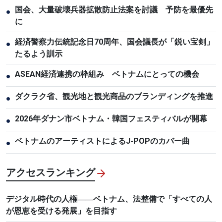
国会、大量破壊兵器拡散防止法案を討議 予防を最優先
●
に
経済警察力伝統記念日70周年、国会議長が「鋭い宝剣」
●
たるよう訓示
ASEAN経済連携の枠組み ベトナムにとっての機会
●
ダクラク省、観光地と観光商品のブランディングを推進
●
2026年ダナン市ベトナム・韓国フェスティバルが開幕
●
ベトナムのアーティストによるJ-POPのカバー曲
●
アクセスランキング
デジタル時代の人権――ベトナム、法整備で「すべての人
が恩恵を受ける発展」を目指す