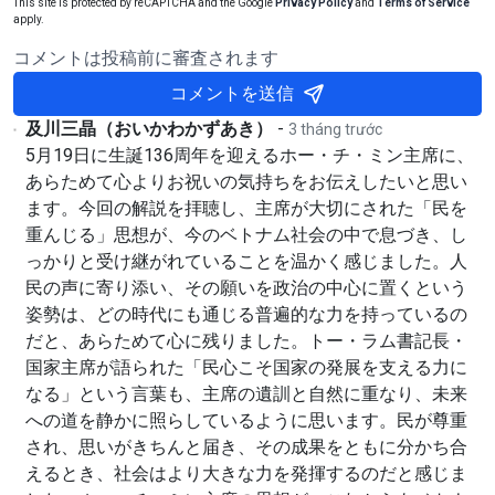
This site is protected by reCAPTCHA and the Google
Privacy Policy
and
Terms of Service
apply.
コメントは投稿前に審査されます
コメントを送信
及川三晶（おいかわかずあき）
-
3 tháng trước
5月19日に生誕136周年を迎えるホー・チ・ミン主席に、
あらためて心よりお祝いの気持ちをお伝えしたいと思い
ます。今回の解説を拝聴し、主席が大切にされた「民を
重んじる」思想が、今のベトナム社会の中で息づき、し
っかりと受け継がれていることを温かく感じました。人
民の声に寄り添い、その願いを政治の中心に置くという
姿勢は、どの時代にも通じる普遍的な力を持っているの
だと、あらためて心に残りました。トー・ラム書記長・
国家主席が語られた「民心こそ国家の発展を支える力に
なる」という言葉も、主席の遺訓と自然に重なり、未来
への道を静かに照らしているように思います。民が尊重
され、思いがきちんと届き、その成果をともに分かち合
えるとき、社会はより大きな力を発揮するのだと感じま