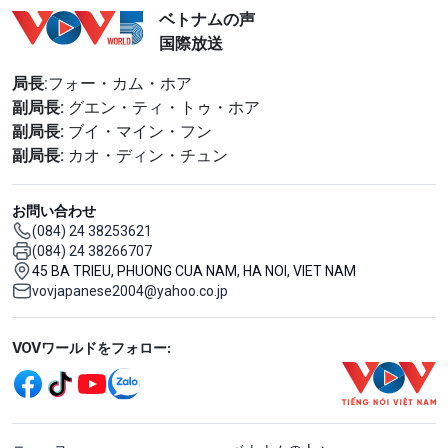
ベトナムの声
国際放送
局長
:フォー・カム・ホア
副局長:
グエン・ティ・トゥ・ホア
副局長:
ブイ・マイン・フン
副局長:
カオ・ディン・チュン
お問い合わせ
(084) 24 38253621
(084) 24 38266707
45 BA TRIEU, PHUONG CUA NAM, HA NOI, VIET NAM
vovjapanese2004@yahoo.co.jp
Mạng xã hội
VOVワールドをフォロー:
menu footer tiếng Nhật