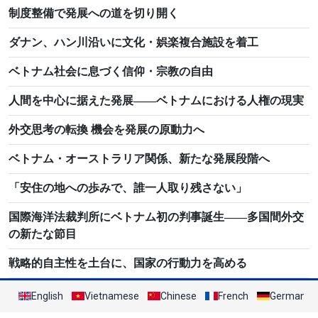
制度整備で発展への道を切り開く
ダナン、ハン川沿いに文化・娯楽複合施設を着工
ベトナム社会に息づく信仰・宗教の自由
人間を中心に据えた発展――ベトナムにおける人権の現実
外交思考の転換 機会を発展の原動力へ
ベトナム・オーストラリア関係、新たな発展段階へ
「安住の地への歩みで、誰一人取り残さない」
国際海洋法裁判所にベトナム初の判事誕生――多国間外交
の新たな節目
戦略的自主性を土台に、国家の行動力を高める
English
Vietnamese
Chinese
French
German