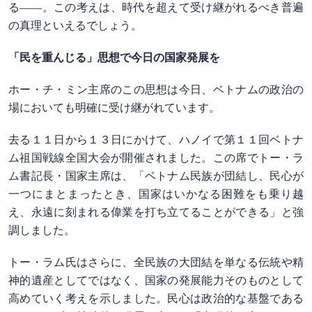
る――。この考えは、時代を超えて受け継がれるべき普遍
の真理といえるでしょう。
「民を重んじる」思想で今日の国家発展を
ホー・チ・ミン主席のこの思想は今日、ベトナムの政治の
場においても明確に受け継がれています。
去る１１日から１３日にかけて、ハノイで第１１回ベトナ
ム祖国戦線全国大会が開催されました。この席でトー・ラ
ム書記長・国家主席は、「ベトナム民族が団結し、民心が
一つにまとまったとき、国家はいかなる困難をも乗り越
え、永遠に刻まれる偉業を打ち立てることができる」と強
調しました。
トー・ラム氏はさらに、全民族の大団結を単なる伝統や精
神的遺産としてではなく、国家の発展能力そのものとして
高めていく考えを示しました。民心は政治的な基盤である