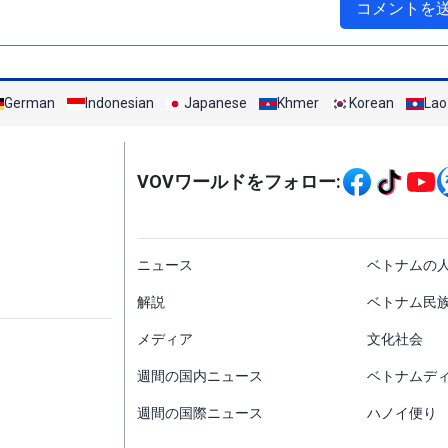
コメントを
German
Indonesian
Japanese
Khmer
Korean
Lao
Mạng xã hội
VOVワールドをフォロー:
menu footer tiếng Nh
ニュース
ベトナムの
解説
ベトナム民
メディア
文化社会
週間の国内ニュース
ベトナムデ
週間の国際ニュース
ハノイ便り