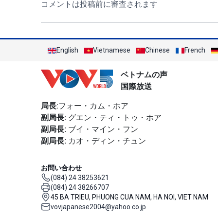
コメントは投稿前に審査されます
English
Vietnamese
Chinese
French
ベトナムの声
国際放送
局長
:フォー・カム・ホア
副局長:
グエン・ティ・トゥ・ホア
副局長:
ブイ・マイン・フン
副局長:
カオ・ディン・チュン
お問い合わせ
(084) 24 38253621
(084) 24 38266707
45 BA TRIEU, PHUONG CUA NAM, HA NOI, VIET NAM
vovjapanese2004@yahoo.co.jp