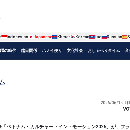
iện tiếng Nhật
n
Indonesian
Japanese
Khmer
Korean
Lao
Russian
S
躍の時代
越日関係
ハノイ便り
文化社会
おしゃべりタイム
音
ム
2026/06/15, 月
VO
映画祭「ベトナム・カルチャー・イン・モーション2026」が、フ