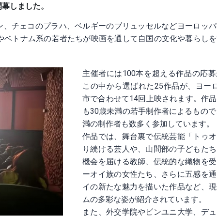
開幕しました。
アン、チェコのプラハ、ベルギーのブリュッセルなどヨーロッ
やベトナム系の若者たちが映画を通して自国の文化や暮らしを
主催者には100本を超える作品の応
この中から選ばれた25作品が、ヨー
市で合わせて14回上映されます。作
も30歳未満の若手制作者によるもので
満の制作者も数多く参加しています。
作品では、舞台裏で伝統芸能「トゥオ
り続ける芸人や、山間部の子どもたち
機会を届ける教師、伝統的な織物を受
ーオイ族の女性たち、さらに五感を通
イの新たな魅力を描いた作品など、現
ムの多彩な姿が紹介されています
また、外交学院やビンユニ大学、デュ