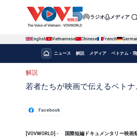
Nhảy đến nội dung
Đa phương t
ラジオ
メディア
English
Vietnamese
Chinese
French
Germa
Menu trang chủ tiếng nhật
ニュース
解説
メディア
ベトナム・飛
menu phụ tiếng Nhật
解説
若者たちが映画で伝えるベトナ
Facebook
[VOVWORLD] - 国際短編ドキュメンタリー