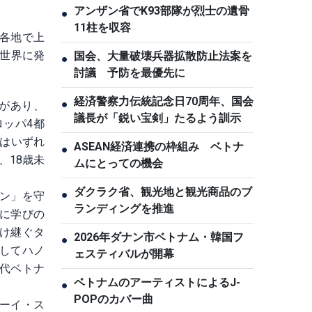
アンザン省でK93部隊が烈士の遺骨
●
11柱を収容
パ各地で上
世界に発
国会、大量破壊兵器拡散防止法案を
●
討議 予防を最優先に
経済警察力伝統記念日70周年、国会
●
募があり、
議長が「鋭い宝剣」たるよう訓示
ロッパ4都
品はいずれ
ASEAN経済連携の枠組み ベトナ
●
、18歳未
ムにとっての機会
ダクラク省、観光地と観光商品のブ
●
ン」を守
ランディングを推進
に学びの
け継ぐタ
2026年ダナン市ベトナム・韓国フ
●
してハノ
ェスティバルが開幕
代ベトナ
ベトナムのアーティストによるJ-
●
。
POPのカバー曲
ーイ・ス