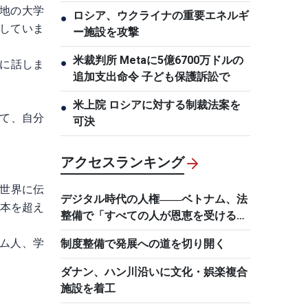
地の大学
ロシア、ウクライナの重要エネルギ
●
していま
ー施設を攻撃
米裁判所 Metaに5億6700万ドルの
●
に話しま
追加支出命令 子ども保護訴訟で
米上院 ロシアに対する制裁法案を
●
て、自分
可決
アクセスランキング
世界に伝
デジタル時代の人権――ベトナム、法
0本を超え
整備で「すべての人が恩恵を受ける発
展」を目指す
ム人、学
制度整備で発展への道を切り開く
ダナン、ハン川沿いに文化・娯楽複合
施設を着工