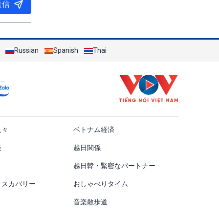
送信
Russian
Spanish
Thai
ật
人々
ベトナム経済
族
越日関係
越日韓・緊密なパートナー
ィスカバリー
おしゃべりタイム
音楽散歩道