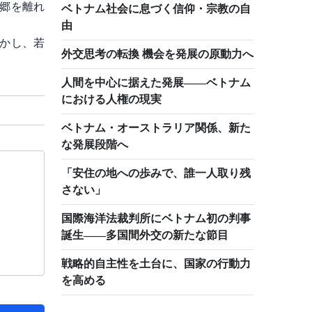
郷を離れ
ベトナム社会に息づく信仰・宗教の自
由
かし、若
外交思考の転換 機会を発展の原動力へ
人間を中心に据えた発展――ベトナム
における人権の現実
ベトナム・オーストラリア関係、新た
な発展段階へ
「安住の地への歩みで、誰一人取り残
さない」
国際海洋法裁判所にベトナム初の判事
誕生――多国間外交の新たな節目
戦略的自主性を土台に、国家の行動力
を高める