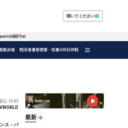
聞いてください
panish
Thai
楽散歩道
戦没者遺骨捜索・収集500日作戦
曜日, 15:43
VWORLD
最新
ランス・パ