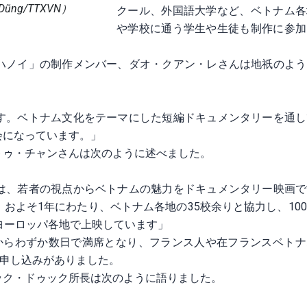
ng/TTXVN）
クール、外国語大学など、ベトナム各
や学校に通う学生や生徒も制作に参加
ハノイ」の制作メンバー、ダオ・クアン・レさんは地祇のよう
す。ベトナム文化をテーマにした短編ドキュメンタリーを通し
会になっています。」
トゥ・チャンさんは次のように述べました。
は、若者の視点からベトナムの魅力をドキュメンタリー映画で
およそ1年にわたり、ベトナム各地の35校余りと協力し、10
ヨーロッパ各地で上映しています」
からわずか数日で満席となり、フランス人や在フランスベトナ
る申し込みがありました。
ック・ドゥック所長は次のように語りました。