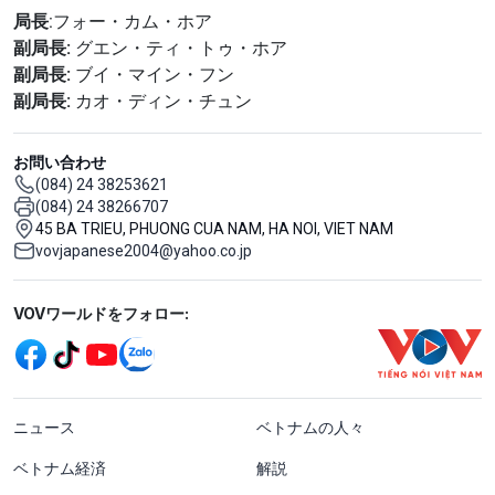
局長
:フォー・カム・ホア
副局長:
グエン・ティ・トゥ・ホア
副局長:
ブイ・マイン・フン
副局長:
カオ・ディン・チュン
お問い合わせ
(084) 24 38253621
(084) 24 38266707
45 BA TRIEU, PHUONG CUA NAM, HA NOI, VIET NAM
vovjapanese2004@yahoo.co.jp
Mạng xã hội
VOVワールドをフォロー:
menu footer tiếng Nhật
ニュース
ベトナムの人々
ベトナム経済
解説