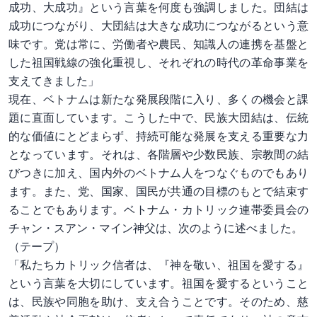
成功、大成功』という言葉を何度も強調しました。団結は
成功につながり、大団結は大きな成功につながるという意
味です。党は常に、労働者や農民、知識人の連携を基盤と
した祖国戦線の強化重視し、それぞれの時代の革命事業を
支えてきました」
現在、ベトナムは新たな発展段階に入り、多くの機会と課
題に直面しています。こうした中で、民族大団結は、伝統
的な価値にとどまらず、持続可能な発展を支える重要な力
となっています。それは、各階層や少数民族、宗教間の結
びつきに加え、国内外のベトナム人をつなぐものでもあり
ます。また、党、国家、国民が共通の目標のもとで結束す
ることでもあります。ベトナム・カトリック連帯委員会の
チャン・スアン・マイン神父は、次のように述べました。
（テープ）
「私たちカトリック信者は、『神を敬い、祖国を愛する』
という言葉を大切にしています。祖国を愛するということ
は、民族や同胞を助け、支え合うことです。そのため、慈