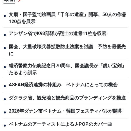
文廟・国子監で絵画展「千年の遺産」開幕、50人の作品
●
120点を展示
アンザン省でK93部隊が烈士の遺骨11柱を収容
●
国会、大量破壊兵器拡散防止法案を討議 予防を最優先
●
に
経済警察力伝統記念日70周年、国会議長が「鋭い宝剣」
●
たるよう訓示
ASEAN経済連携の枠組み ベトナムにとっての機会
●
ダクラク省、観光地と観光商品のブランディングを推進
●
2026年ダナン市ベトナム・韓国フェスティバルが開幕
●
ベトナムのアーティストによるJ-POPのカバー曲
●