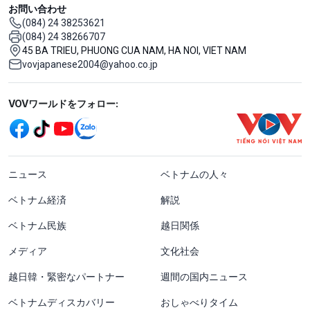
お問い合わせ
(084) 24 38253621
(084) 24 38266707
45 BA TRIEU, PHUONG CUA NAM, HA NOI, VIET NAM
vovjapanese2004@yahoo.co.jp
Mạng xã hội
VOVワールドをフォロー:
menu footer tiếng Nhật
ニュース
ベトナムの人々
ベトナム経済
解説
ベトナム民族
越日関係
メディア
文化社会
越日韓・緊密なパートナー
週間の国内ニュース
ベトナムディスカバリー
おしゃべりタイム