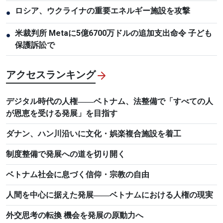
ロシア、ウクライナの重要エネルギー施設を攻撃
●
米裁判所 Metaに5億6700万ドルの追加支出命令 子ども
●
保護訴訟で
アクセスランキング
デジタル時代の人権――ベトナム、法整備で「すべての人
が恩恵を受ける発展」を目指す
ダナン、ハン川沿いに文化・娯楽複合施設を着工
制度整備で発展への道を切り開く
ベトナム社会に息づく信仰・宗教の自由
人間を中心に据えた発展――ベトナムにおける人権の現実
外交思考の転換 機会を発展の原動力へ