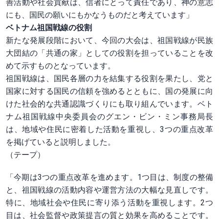
善活動や社会貢献は、信者にとって責任であり、神の意志
にも、国民の願いにもかなうものだと考えています」
ベトナム祖国戦線の役割
新たな発展段階において、今回の大会は、祖国戦線が民族
大団結の「共通の家」としての役割を担っていることを改
めて示すものとなっています。
祖国戦線は、国民各層の力を結集する役割を果たし、党と
国家に対する国民の信頼を強めるとともに、国の発展に向
けた社会的な共通認識づくりにも取り組んでいます。ベト
ナム祖国戦線中央委員会のグエン・ビン・ミン事務局長
は、地域や住民に密着した活動を重視し、3つの重点改革
を掲げていると説明しました。
（テープ）
「今期は3つの重点改革を進めます。1つ目は、制度の整備
と、祖国戦線の活動内容や運営方法の大幅な見直しです。
特に、地域社会や住民に寄り添う活動を重視します。2つ
目は、社会監督や政策提言の質と効果を高めることです。