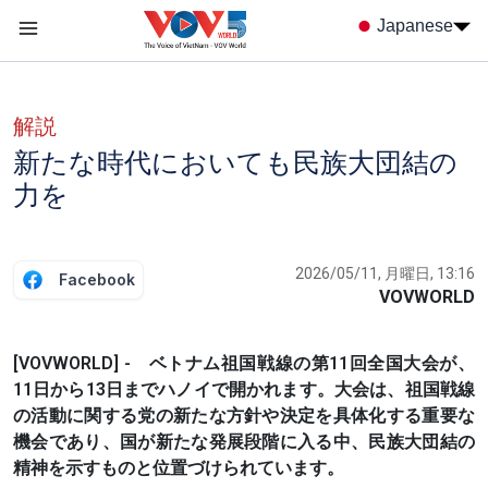
Nhảy đến nội dung
Japanese
Menu trang chủ tiếng nhật
menu phụ tiếng Nhật
解説
新たな時代においても民族大団結の
力を
2026/05/11, 月曜日, 13:16
Facebook
VOVWORLD
[VOVWORLD] - ベトナム祖国戦線の第11回全国大会が、
11日から13日までハノイで開かれます。大会は、祖国戦線
の活動に関する党の新たな方針や決定を具体化する重要な
機会であり、国が新たな発展段階に入る中、民族大団結の
精神を示すものと位置づけられています。