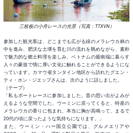
三枚板の小舟レースの光景（写真：TTXVN）
参加した観光客は、どこまでも広がる緑のメラレウカ林の
中を進み、肥沃な土壌を育む川の流れを眺めながら、素朴
で魅力的な郷土料理を楽しみ、ベトナムの最南端に暮らす
人々の豪放で情に厚い文化に触れることができるようにな
っています。カマウ省タンタイン地区から訪れたグエン・
ティ・ホン・ジエップさんは、次のように話しました。
（テープ）
「私もボートレースに参加しました。昔の思い出がよみが
えるような空間でした。ウーミンに戻ってくると、特産の
メラレウカの香りに包まれ、本当に胸が高鳴って、まるで
20代の頃に戻ったような気持ちになります。」
また、ウーミン・ハー国立公園では、グルメエリアや