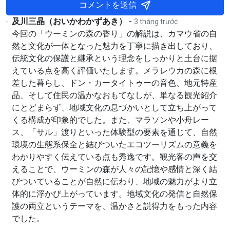
コメントを送信
及川三晶（おいかわかずあき）
-
3 tháng trước
今回の「ウーミンの森の香り」の解説は、カマウ省の自
然と文化が一体となった魅力を丁寧に描き出しており、
伝統文化の保護と継承という理念をしっかりと土台に据
えている点を高く評価いたします。メラレウカの森に根
差した暮らし、ドン・カータイトゥーの音色、地元特産
品、そして住民の温かなおもてなしが、単なる観光紹介
にとどまらず、地域文化の息づかいとして立ち上がって
くる構成が印象的でした。また、マラソンや小舟レー
ス、「サル」渡りといった体験型の要素を通じて、自然
環境の生態系保全と結びついたエコツーリズムの意義を
わかりやすく伝えている点も秀逸です。観光客の声を交
えることで、ウーミンの森が人々の記憶や感情と深く結
びついていることが自然に伝わり、地域の魅力がより立
体的に浮かび上がっています。地域文化の発信と自然保
護の両立というテーマを、温かさと説得力をもった内容
でした。