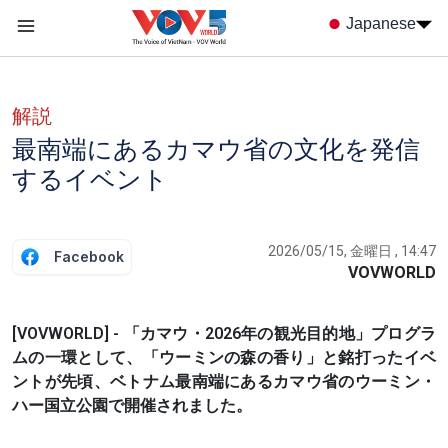
Nhảy đến nội dung
Japanese
Menu trang chủ tiếng nhật
menu phụ tiếng Nhật
解説
最南端にあるカマウ省の文化を発信
するイベント
2026/05/15, 金曜日 , 14:47
Facebook
VOVWORLD
[VOVWORLD] - 「カマウ・2026年の観光目的地」プログラ
ムの一環として、「ウーミンの森の香り」と銘打ったイベ
ントが先頃、ベトナム最南端にあるカマウ省のウーミン・
ハー国立公園で開催されました。