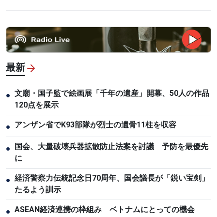
最新
文廟・国子監で絵画展「千年の遺産」開幕、50人の作品
●
120点を展示
アンザン省でK93部隊が烈士の遺骨11柱を収容
●
国会、大量破壊兵器拡散防止法案を討議 予防を最優先
●
に
経済警察力伝統記念日70周年、国会議長が「鋭い宝剣」
●
たるよう訓示
ASEAN経済連携の枠組み ベトナムにとっての機会
●