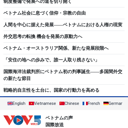
制度整備で発展への道を切り開く
ベトナム社会に息づく信仰・宗教の自由
人間を中心に据えた発展――ベトナムにおける人権の現実
外交思考の転換 機会を発展の原動力へ
ベトナム・オーストラリア関係、新たな発展段階へ
「安住の地への歩みで、誰一人取り残さない」
国際海洋法裁判所にベトナム初の判事誕生――多国間外交
の新たな節目
戦略的自主性を土台に、国家の行動力を高める
English
Vietnamese
Chinese
French
German
ベトナムの声
国際放送