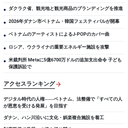
ダクラク省、観光地と観光商品のブランディングを推進
●
2026年ダナン市ベトナム・韓国フェスティバルが開幕
●
ベトナムのアーティストによるJ-POPのカバー曲
●
ロシア、ウクライナの重要エネルギー施設を攻撃
●
米裁判所 Metaに5億6700万ドルの追加支出命令 子ども
●
保護訴訟で
アクセスランキング
デジタル時代の人権――ベトナム、法整備で「すべての人
が恩恵を受ける発展」を目指す
ダナン、ハン川沿いに文化・娯楽複合施設を着工