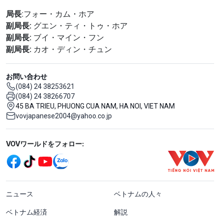
局長
:フォー・カム・ホア
副局長:
グエン・ティ・トゥ・ホア
副局長:
ブイ・マイン・フン
副局長:
カオ・ディン・チュン
お問い合わせ
(084) 24 38253621
(084) 24 38266707
45 BA TRIEU, PHUONG CUA NAM, HA NOI, VIET NAM
vovjapanese2004@yahoo.co.jp
Mạng xã hội
VOVワールドをフォロー:
menu footer tiếng Nhật
ニュース
ベトナムの人々
ベトナム経済
解説