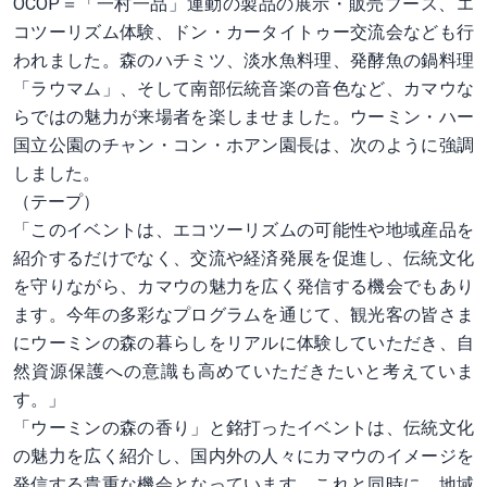
OCOP＝「一村一品」運動の製品の展示・販売ブース、エ
コツーリズム体験、ドン・カータイトゥー交流会なども行
われました。森のハチミツ、淡水魚料理、発酵魚の鍋料理
「ラウマム」、そして南部伝統音楽の音色など、カマウな
らではの魅力が来場者を楽しませました。ウーミン・ハー
国立公園のチャン・コン・ホアン園長は、次のように強調
しました。
（テープ）
「このイベントは、エコツーリズムの可能性や地域産品を
紹介するだけでなく、交流や経済発展を促進し、伝統文化
を守りながら、カマウの魅力を広く発信する機会でもあり
ます。今年の多彩なプログラムを通じて、観光客の皆さま
にウーミンの森の暮らしをリアルに体験していただき、自
然資源保護への意識も高めていただきたいと考えていま
す。」
「ウーミンの森の香り」と銘打ったイベントは、伝統文化
の魅力を広く紹介し、国内外の人々にカマウのイメージを
発信する貴重な機会となっています。これと同時に、地域