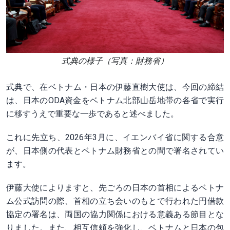
式典の様子（写真：財務省）
式典で、在ベトナム・日本の伊藤直樹大使は、今回の締結
は、日本のODA資金をベトナム北部山岳地帯の各省で実行
に移すうえで重要な一歩であると述べました。
これに先立ち、2026年3月に、イエンバイ省に関する合意
が、日本側の代表とベトナム財務省との間で署名されてい
ます。
伊藤大使によりますと、先ごろの日本の首相によるベトナ
ム公式訪問の際、首相の立ち会いのもとで行われた円借款
協定の署名は、両国の協力関係における意義ある節目とな
りました。また、相互信頼を強化し、ベトナムと日本の包