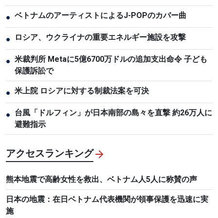
ベトナムのアーティストによるJ-POPのカバー曲
●
ロシア、ウクライナの重要エネルギー施設を攻撃
●
米裁判所 Metaに5億6700万ドルの追加支出命令 子ども
●
保護訴訟で
米上院 ロシアに対する制裁法案を可決
●
台風「ドルフィン」が日本南部の島々を直撃 約26万人に
●
避難指示
アクセスランキング
熊本地震で高齢女性を救出、ベトナム人5人に称賛の声
日本の地震：在日ベトナム代表機関が領事保護を迅速に実
施