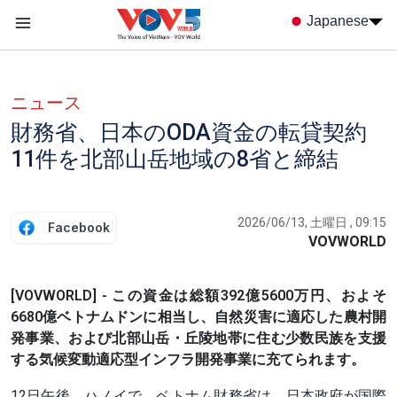
Nhảy đến nội dung
Japanese
Menu trang chủ tiếng nhật
menu phụ tiếng Nhật
ニュース
財務省、日本のODA資金の転貸契約
11件を北部山岳地域の8省と締結
2026/06/13, 土曜日 , 09:15
Facebook
VOVWORLD
[VOVWORLD] - この資金は総額392億5600万円、およそ
6680億ベトナムドンに相当し、自然災害に適応した農村開
発事業、および北部山岳・丘陵地帯に住む少数民族を支援
する気候変動適応型インフラ開発事業に充てられます。
12日午後、ハノイで、ベトナム財務省は、日本政府が国際