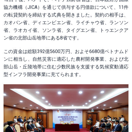
協力機構（JICA）を通じて供与する円借款について、11件
の転貸契約を締結する式典を開きました。契約の相手は、
カオバン省、ディエンビエン省、ライチャウ省、ランソン
省、ラオカイ省、ソンラ省、タイグエン省、トゥエンクア
ン省の北部山岳地帯にある8省です。
この資金は総額392億5600万円、およそ6680億ベトナムド
ンに相当し、自然災害に適応した農村開発事業、および北
部山岳・丘陵地帯に住む少数民族を支援する気候変動適応
型インフラ開発事業に充てられます。