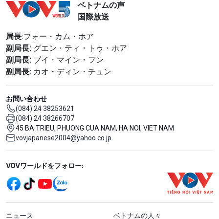
ベトナムの声
国際放送
局長
:フォー・カム・ホア
副局長:
グエン・ティ・トゥ・ホア
副局長:
ブイ・マイン・フン
副局長:
カオ・ディン・チュン
お問い合わせ
(084) 24 38253621
(084) 24 38266707
45 BA TRIEU, PHUONG CUA NAM, HA NOI, VIET NAM
vovjapanese2004@yahoo.co.jp
Mạng xã hội
VOVワールドをフォロー:
menu footer tiếng Nhật
ニュース
ベトナムの人々