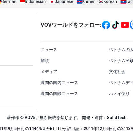
German
Indonesian
Japanese
Khmer
Korean
Lao
Mạng xã hội
VOVワールドをフォロー:
menu footer tiếng Nh
ニュース
ベトナムの
解説
ベトナム民
メディア
文化社会
週間の国内ニュース
ベトナムデ
週間の国際ニュース
ハノイ便り
著作権 © VOV5。無断転載を禁じます。 開発・運営：SolidTech
1年9月5日付の14444/GP-BTTTT号 許可証：2011年12月6日付の2113/G