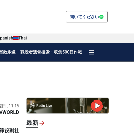
聞いてください
panish
Thai
楽散歩道
戦没者遺骨捜索・収集500日作戦
日 , 11:15
VWORLD
最新
取締役副社