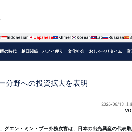
iện tiếng Nhật
n
Indonesian
Japanese
Khmer
Korean
Lao
Russian
S
躍の時代
越日関係
ハノイ便り
文化社会
おしゃべりタイム
音
ー分野への投資拡大を表明
2026/06/13, 土曜
VO
務省本部で、グエン・ミン・ブー外務次官は、日本の出光興産の代表