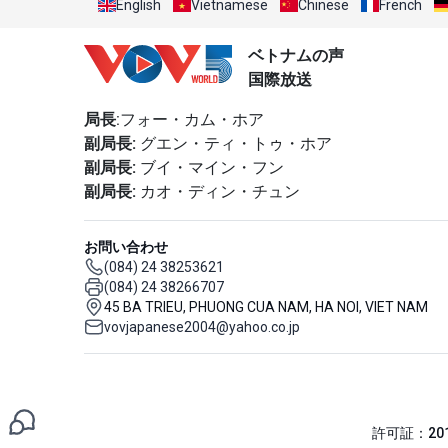
English
Vietnamese
Chinese
French
ベトナムの声
国際放送
局長
:フォー・カム・ホア
副局長:
グエン・ティ・トゥ・ホア
副局長:
ブイ・マイン・フン
副局長:
カオ・ディン・チュン
お問い合わせ
(084) 24 38253621
(084) 24 38266707
45 BA TRIEU, PHUONG CUA NAM, HA NOI, VIET NAM
vovjapanese2004@yahoo.co.jp
許可証：201