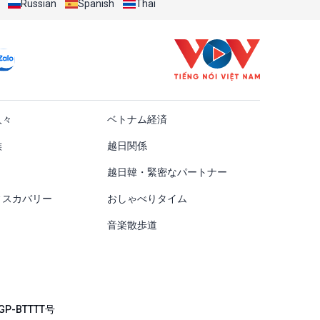
Russian
Spanish
Thai
ật
人々
ベトナム経済
族
越日関係
越日韓・緊密なパートナー
ィスカバリー
おしゃべりタイム
音楽散歩道
P-BTTTT号