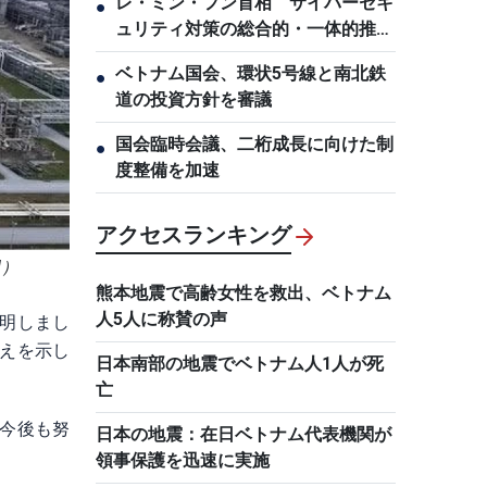
レ・ミン・フン首相 サイバーセキ
●
ュリティ対策の総合的・一体的推進
を指示
ベトナム国会、環状5号線と南北鉄
●
道の投資方針を審議
国会臨時会議、二桁成長に向けた制
●
度整備を加速
アクセスランキング
N）
熊本地震で高齢女性を救出、ベトナム
人5人に称賛の声
明しまし
えを示し
日本南部の地震でベトナム人1人が死
亡
今後も努
日本の地震：在日ベトナム代表機関が
領事保護を迅速に実施