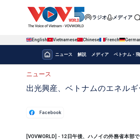
Nhảy đến nội dung
Đa phương t
ラジオ
メディア
English
Vietnamese
Chinese
French
Germa
Menu trang chủ tiếng nhật
ニュース
解説
メディア
ベトナム・飛
menu phụ tiếng Nhật
ニュース
出光興産、ベトナムのエネルギ
Facebook
[VOVWORLD] - 12日午後、ハノイの外