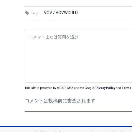
Tag:
VOV /
VOVWORLD
This site is protected by reCAPTCHA and the Google
Privacy Policy
and
Terms 
コメントは投稿前に審査されます