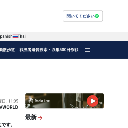
聞いてください
panish
Thai
楽散歩道
戦没者遺骨捜索・収集500日作戦
日 , 11:05
VWORLD
最新
定です。