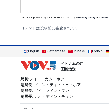
This site is protected by reCAPTCHA and the Google
Privacy Policy
and
Terms 
コメントは投稿前に審査されます
English
Vietnamese
Chinese
French
ベトナムの声
国際放送
局長
:フォー・カム・ホア
副局長:
グエン・ティ・トゥ・ホア
副局長:
ブイ・マイン・フン
副局長:
カオ・ディン・チュン