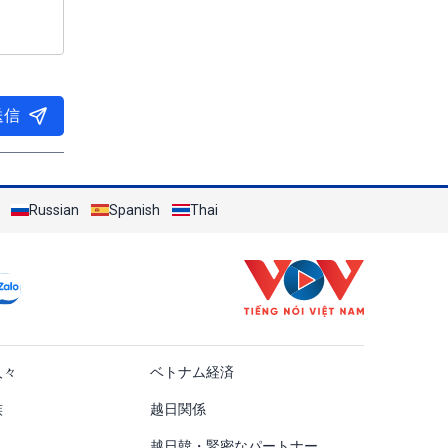
送信
Russian
Spanish
Thai
ật
人々
ベトナム経済
族
越日関係
越日韓・緊密なパートナー