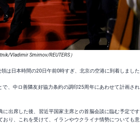
k/Vladimir Smirnov/REUTERS）
領は日本時間の20日午前0時すぎ、北京の空港に到着しました
とで、中ロ善隣友好協力条約の調印25周年にあわせて計画さ
式典に出席した後、習近平国家主席との首脳会談に臨む予定で
っており、これを受けて、イランやウクライナ情勢についても