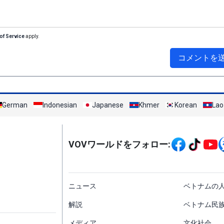
of Service
apply.
コメントを
German
Indonesian
Japanese
Khmer
Korean
Lao
Mạng xã hội
VOVワールドをフォロー:
menu footer tiếng Nh
ニュース
ベトナムの
解説
ベトナム民
メディア
文化社会