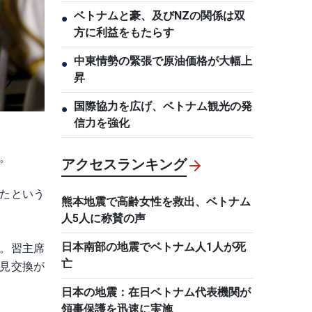
ベトナムと豪、及びNZの関係は双
●
方に利益をもたらす
中東情勢の緊張で原油価格が大幅上
●
昇
国際協力を広げ、ベトナム観光の発
●
信力を強化
。
アクセスランキング
れたという
熊本地震で高齢女性を救出、ベトナム
人5人に称賛の声
日本南部の地震でベトナム人1人が死
す。習主席
亡
意見交換が
日本の地震：在日ベトナム代表機関が
領事保護を迅速に実施