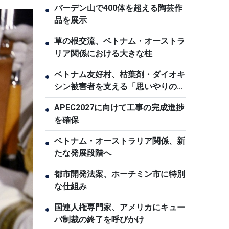
バーデン山で400体を超える陶芸作
●
品を展示
草の根交流、ベトナム・オーストラ
●
リア関係における大きな柱
ベトナム友好村、枯葉剤・ダイオキ
●
シン被害者を支える「思いやりの
家」
APEC2027に向けて工事の完成進捗
●
を確保
ベトナム・オーストラリア関係、新
●
たな発展段階へ
都市開発法案、ホーチミン市に特別
●
な仕組み
国連人権専門家、アメリカにキュー
●
バ制裁の終了を呼びかけ