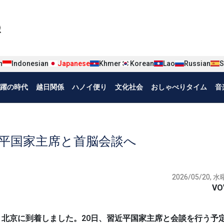
iện tiếng Nhật
n
Indonesian
Japanese
Khmer
Korean
Lao
Russian
S
躍の時代
越日関係
ハノイ便り
文化社会
おしゃべりタイム
音
近平国家主席と首脳会談へ
2026/05/20, 水曜
VO
先ほど、北京に到着しました。20日、習近平国家主席と会談を行う予