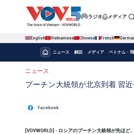
Nhảy đến nội dung
Đa phương t
ラジオ
メディア
English
Vietnamese
Chinese
French
Germa
Menu trang chủ tiếng nhật
ニュース
解説
メディア
ベトナム・飛
menu phụ tiếng Nhật
ニュース
プーチン大統領が北京到着 習
Facebook
[VOVWORLD] - ロシアのプーチン大統領が