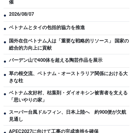
催
2026/08/07
●
ベトナムとタイの包括的協力を推進
●
国外在住ベトナム人は「重要な戦略的リソース」 国家の
●
総合的力向上に貢献
バーデン山で400体を超える陶芸作品を展示
●
草の根交流、ベトナム・オーストラリア関係における大
●
きな柱
ベトナム友好村、枯葉剤・ダイオキシン被害者を支える
●
「思いやりの家」
スーパー台風ドルフィン、日本上陸へ 約900便が欠航
●
見通し
APEC2027に向けて工事の完成進捗を確保
●