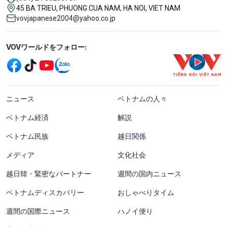
45 BA TRIEU, PHUONG CUA NAM, HA NOI, VIET NAM
vovjapanese2004@yahoo.co.jp
Mạng xã hội
VOVワールドをフォロー:
menu footer tiếng Nhật
ニュース
ベトナムの人々
ベトナム経済
解説
ベトナム民族
越日関係
メディア
文化社会
越日韓・緊密なパートナー
週間の国内ニュース
ベトナムディスカバリー
おしゃべりタイム
週間の国際ニュース
ハノイ便り