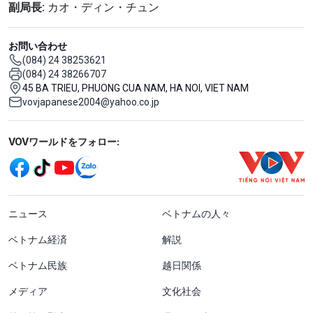
副局長:
カオ・ディン・チュン
お問い合わせ
(084) 24 38253621
(084) 24 38266707
45 BA TRIEU, PHUONG CUA NAM, HA NOI, VIET NAM
vovjapanese2004@yahoo.co.jp
Mạng xã hội
VOVワールドをフォロー:
menu footer tiếng Nhật
ニュース
ベトナムの人々
ベトナム経済
解説
ベトナム民族
越日関係
メディア
文化社会