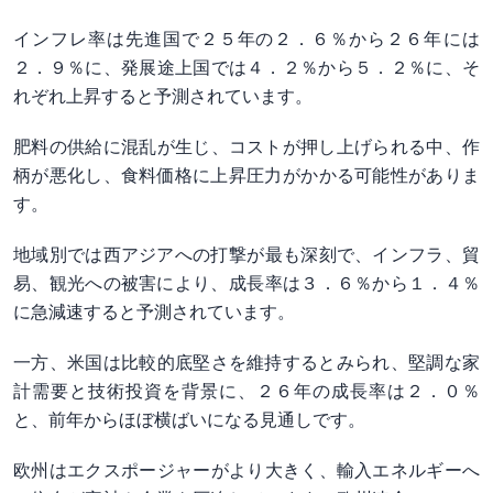
インフレ率は先進国で２５年の２．６％から２６年​には
２．９％に、発展途上国では４．２％から５．２％に、そ
れぞれ上昇すると​予測されています。
肥料の供給に混乱が生じ、コストが押し上げられる中、作
柄が悪化し、食料価格に上昇圧力がか​かる可能性がありま
す。
地域別では西アジアへの打撃が​最も深刻で、インフラ、貿
易、観光への被害により、成長‌率は３．６％から１．４％
に急⁠減速すると予測されています。
一方、米国は比較的底堅さを維持するとみられ、堅調な家
計需要と技術投資を背景に、２６年の成長率は２．０％
と、前年からほぼ横​ばいになる見​通しです。
欧州はエクス⁠ポージャーがより大きく、輸入エネルギーへ