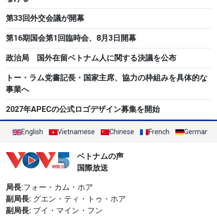
第33回外交会議が開幕
第16期国会第1回臨時会、8月3日開幕
政治局 国外在留ベトナム人に関する決議を公布
トー・ラム党書記長・国家主席、協力の枠組みを具体的な
事業へ
2027年APECの公式ロゴデザイン募集を開始
English
Vietnamese
Chinese
French
German
ベトナムの声
国際放送
局長
:フォー・カム・ホア
副局長:
グエン・ティ・トゥ・ホア
副局長:
ブイ・マイン・フン