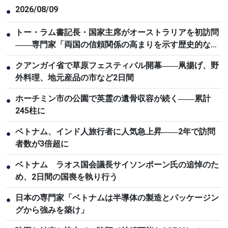
2026/08/09
●
トー・ラム書記長・国家主席がオーストラリアを初訪問
●
――専門家「両国の信頼関係の高まりを示す歴史的な節
目」
クアンガイ省で草原フェスティバル開幕――凧揚げ、野
●
外料理、地元産品の市など2日間
ホーチミン市の公園で英霊の遺骨収容が続く――累計
●
245柱に
ベトナム、インド人旅行者に人気急上昇――2年で訪問
●
者数が3倍超に
ベトナム ラオス国会議長サイソンポーン氏の追悼のた
●
め、2日間の国喪を執り行う
日本の専門家「ベトナムは半導体の製造とパッケージン
●
グから強みを築け」