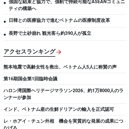
強固な結束と協力で、強靭で持続可能なASEANコミュニ
●
ティの構築へ
日韓との医療協力で進むベトナムの医療制度改革
●
長野で土砂崩れ 観光客ら約390人が孤立
●
アクセスランキング
熊本地震で高齢女性を救出、ベトナム人5人に称賛の声
第16期国会第1回臨時会議
ハロン湾国際ヘリテージマラソン2026、約1万8000人のラ
ンナーが参加
インド、ベトナム産の生鮮ドリアンの輸入を正式認可
レ・ホアイ・チュン外相 機会を実質的な発展の成果につ
なげる