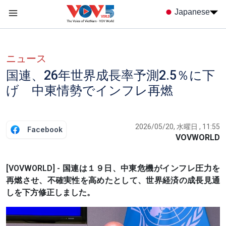
Nhảy đến nội dung
Japanese
Menu trang chủ tiếng nhật
menu phụ tiếng Nhật
ニュース
国連、26年世界成長率予測2.5％に下
げ 中東情勢でインフレ再燃
2026/05/20, 水曜日 , 11:55
Facebook
VOVWORLD
[VOVWORLD] - 国連は１９日、中東危機がインフレ圧力を
再燃させ、不確実性を高めたとして、世界経​済の成長見通
しを下方修正しました。