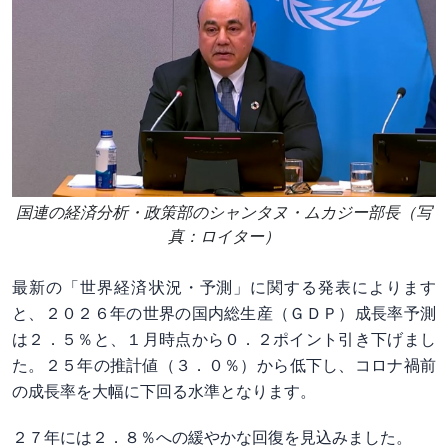
国連の経済分析・政策部のシャンタヌ・ムカジー部長（写
真：ロイター）
最新の「世界経済‌状況・予測」に関する発表によります
と、２０２６年の世界の国内総生産（ＧＤＰ）成長率予測
は２．５％と、１月時点から０．２ポイント引き下げまし
た。２５年の推計値（３．０％）​から低下し、コロナ禍前
の成長率を大幅​に下回る水準となります。
２７年には２．８％への緩やかな回復⁠を見込みました。