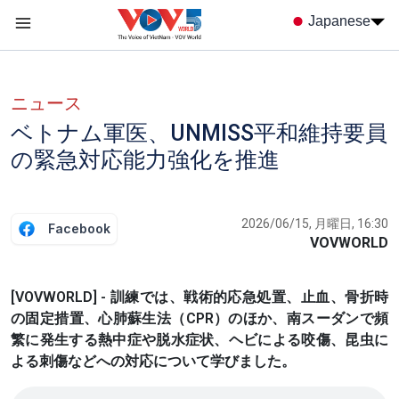
Nhảy đến nội dung
Japanese
Menu trang chủ tiếng nhật
menu phụ tiếng Nhật
ニュース
ベトナム軍医、UNMISS平和維持要員
の緊急対応能力強化を推進
2026/06/15, 月曜日, 16:30
Facebook
VOVWORLD
[VOVWORLD] - 訓練では、戦術的応急処置、止血、骨折時
の固定措置、心肺蘇生法（CPR）のほか、南スーダンで頻
繁に発生する熱中症や脱水症状、ヘビによる咬傷、昆虫に
よる刺傷などへの対応について学びました。