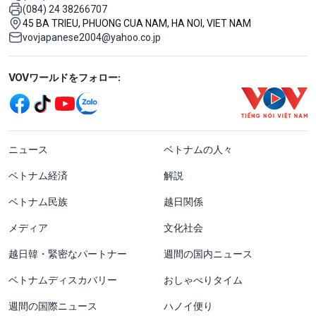
(084) 24 38266707
45 BA TRIEU, PHUONG CUA NAM, HA NOI, VIET NAM
vovjapanese2004@yahoo.co.jp
Mạng xã hội
VOVワールドをフォロー:
menu footer tiếng Nhật
ニュース
ベトナムの人々
ベトナム経済
解説
ベトナム民族
越日関係
メディア
文化社会
越日韓・緊密なパートナー
週間の国内ニュース
ベトナムディスカバリー
おしゃべりタイム
週間の国際ニュース
ハノイ便り