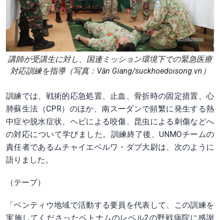
講師が受講生に対し、国連ミッション環境下での緊急医療
対応訓練を指導（写真：Văn Giang/suckhoedoisong.vn）
訓練では、戦術的応急処置、止血、骨折時の固定措置、心
肺蘇生法（CPR）のほか、南スーダンで頻繁に発生する熱
中症や脱水症状、ヘビによる咬傷、昆虫による刺傷などへ
の対応について学びました。訓練終了後、UNMOチームの
責任者であるムチャイエベルワ・ダブ大尉は、次のように
語りました。
（テープ）
「ベンティウ地域で活動する要員を代表して、この訓練を
実施してくださったベトナムのレベル2の野戦病院に感謝