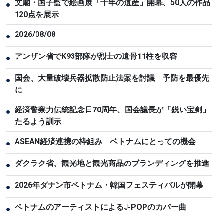
文廟・国子監で絵画展「千年の遺産」開幕、50人の作品
●
120点を展示
2026/08/08
●
アンザン省でK93部隊が烈士の遺骨11柱を収容
●
国会、大量破壊兵器拡散防止法案を討議 予防を最優先
●
に
経済警察力伝統記念日70周年、国会議長が「鋭い宝剣」
●
たるよう訓示
ASEAN経済連携の枠組み ベトナムにとっての機会
●
ダクラク省、観光地と観光商品のブランディングを推進
●
2026年ダナン市ベトナム・韓国フェスティバルが開幕
●
ベトナムのアーティストによるJ-POPのカバー曲
●