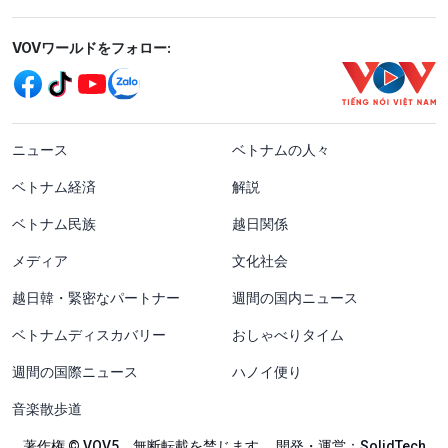
Mạng xã hội
VOVワールドをフォロー:
menu footer tiếng Nhật
ニュース
ベトナムの人々
ベトナム経済
解説
ベトナム民族
越日関係
メディア
文化社会
越日韓・緊密なパートナー
週間の国内ニュース
ベトナムディスカバリー
おしゃべりタイム
週間の国際ニュース
ハノイ便り
音楽散歩道
著作権 © VOV5。無断転載を禁じます。 開発・運営：SolidTech