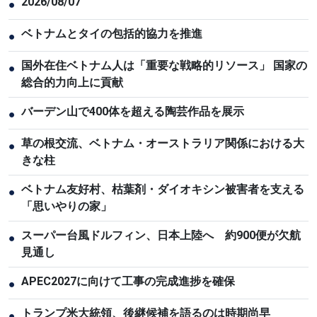
2026/08/07
●
ベトナムとタイの包括的協力を推進
●
国外在住ベトナム人は「重要な戦略的リソース」 国家の
●
総合的力向上に貢献
バーデン山で400体を超える陶芸作品を展示
●
草の根交流、ベトナム・オーストラリア関係における大
●
きな柱
ベトナム友好村、枯葉剤・ダイオキシン被害者を支える
●
「思いやりの家」
スーパー台風ドルフィン、日本上陸へ 約900便が欠航
●
見通し
APEC2027に向けて工事の完成進捗を確保
●
トランプ米大統領、後継候補を語るのは時期尚早
●