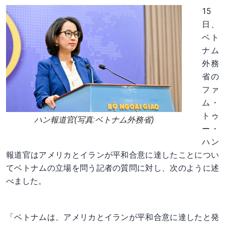
15
日、
ベト
ナム
外務
省の
ファ
ム・
トゥ
ハン報道官(写真:ベトナム外務省)
ー・
ハン
報道官はアメリカとイランが平和合意に達したことについ
てベトナムの立場を問う記者の質問に対し、次のように述
べました。
「ベトナムは、アメリカとイランが平和合意に達したと発