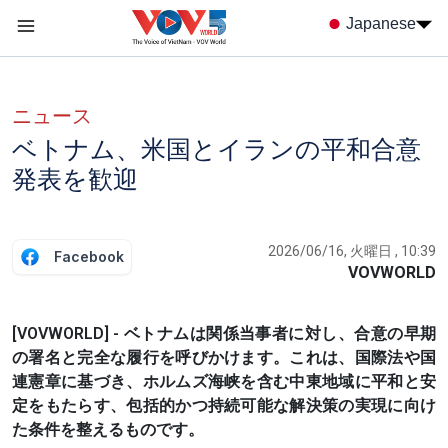
Nhảy đến nội dung
Japanese
Menu trang chủ tiếng nhật
menu phụ tiếng Nhật
ニュース
ベトナム、米国とイランの平和合意
発表を歓迎
2026/06/16, 火曜日 , 10:39
Facebook
VOVWORLD
[VOVWORLD] - ベトナムは関係当事者に対し、合意の早期
の署名と完全な履行を呼びかけます。これは、国際法や国
連憲章に基づき、ホルムズ海峡を含む中東地域に平和と安
定をもたらす、包括的かつ持続可能な解決策の実現に向け
た条件を整えるものです。