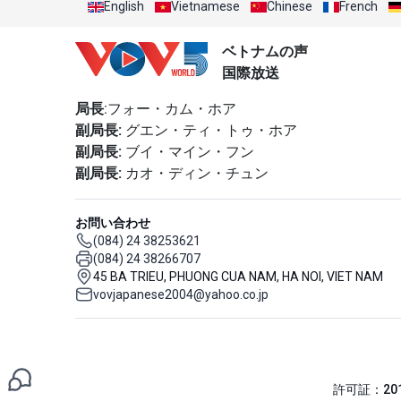
English
Vietnamese
Chinese
French
ベトナムの声
国際放送
局長
:フォー・カム・ホア
副局長:
グエン・ティ・トゥ・ホア
副局長:
ブイ・マイン・フン
副局長:
カオ・ディン・チュン
お問い合わせ
(084) 24 38253621
(084) 24 38266707
45 BA TRIEU, PHUONG CUA NAM, HA NOI, VIET NAM
vovjapanese2004@yahoo.co.jp
許可証：201