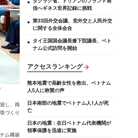
ダクラク省、ドリアンのブランド発
●
信へギネス世界記録に挑戦
第33回外交会議、党外交と人民外交
●
に関する全体会合
タイ王国国会議長兼下院議長、ベト
●
ナム公式訪問を開始
アクセスランキング
熊本地震で高齢女性を救出、ベトナム
）
人5人に称賛の声
日本南部の地震でベトナム人1人が死
歓迎し、両
亡
境づくり
日本の地震：在日ベトナム代表機関が
領事保護を迅速に実施
ステム構築