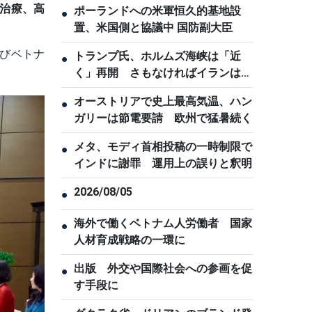
治療、高
ポーランドへの米軍恒久的基地設
●
置、米国側と協議中 国防副大臣
よびベトナ
トランプ氏、ホルムズ海峡は「近
●
く」再開 さもなければイランは厳
しい結果に直面
オーストリアで史上最高気温、ハン
●
ガリーは節電要請 欧州で猛暑続く
メタ、モディ首相投稿の一時制限で
●
インドに謝罪 運用上の誤りと釈明
2026/08/05
●
海外で働くベトナム人労働者 国家
●
人材育成戦略の一環に
出版 外交や国際社会への参画を促
●
す手段に