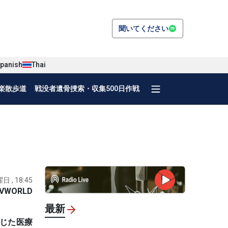
聞いてください
panish
Thai
楽散歩道
戦没者遺骨捜索・収集500日作戦
日 , 18:45
VWORLD
最新
通じた医療