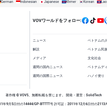
German
Indonesian
Japanese
Khmer
Korean
Lao
Mạng xã hội
VOVワールドをフォロー:
menu footer tiếng Nh
ニュース
ベトナムの
解説
ベトナム民
メディア
文化社会
週間の国内ニュース
ベトナムデ
週間の国際ニュース
ハノイ便り
著作権 © VOV5。無断転載を禁じます。 開発・運営：SolidTech
1年9月5日付の14444/GP-BTTTT号 許可証：2011年12月6日付の2113/G