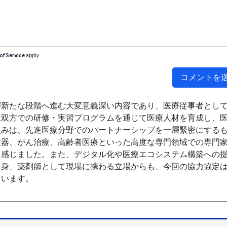
of Service
apply.
コメントを
が新たな段階へ進む大変意義深い内容であり、医療従事者とし
ム双方での研修・実習プログラムを通じて医療人材を育成し、
組みは、先進医療分野でのパートナーシップを一層緊密にする
環器、がん治療、高齢者医療といった高度な専門領域での専門
と感じました。また、デジタル化や医療エコシステム構築への
自身、薬剤師として現場に携わる立場からも、今回の協力協定
ています。