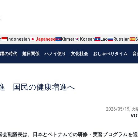
iện tiếng Nhật
n
Indonesian
Japanese
Khmer
Korean
Lao
Russian
S
躍の時代
越日関係
ハノイ便り
文化社会
おしゃべりタイム
音
進 国民の健康増進へ
2026/05/19, 火曜
VO
・タイン国会副議長は、日本とベトナムでの研修・実習プログラムを