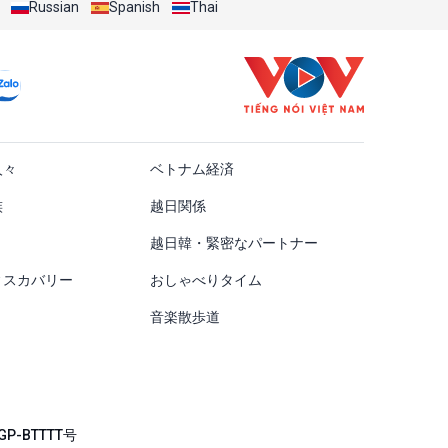
Russian
Spanish
Thai
ật
人々
ベトナム経済
族
越日関係
越日韓・緊密なパートナー
ィスカバリー
おしゃべりタイム
音楽散歩道
P-BTTTT号