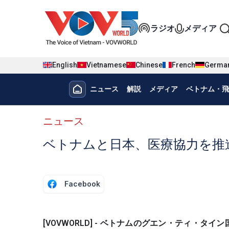
Nhảy đến nội dung
Đa phương t
ラジオ
メディア
English
Vietnamese
Chinese
French
Germa
Menu trang chủ tiếng nhật
ニュース
解説
メディア
ベトナム・飛
menu phụ tiếng Nhật
ニュース
ベトナムと日本、医療協力を推
Facebook
[VOVWORLD] - ベトナムのグエン・ティ