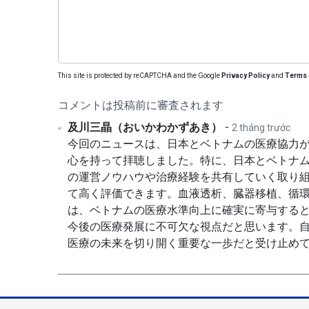
This site is protected by reCAPTCHA and the Google
Privacy Policy
and
Terms 
コメントは投稿前に審査されます
及川三晶（おいかわかずあき）
-
2 tháng trước
今回のニュースは、日本とベトナムの医療協力
心を持って拝聴しました。特に、日本とベトナ
の運営ノウハウや治療経験を共有していく取り
て高く評価できます。血液透析、臓器移植、循
は、ベトナムの医療水準向上に確実に寄与する
今後の医療発展に不可欠な視点だと思います。
医療の未来を切り開く重要な一歩だと受け止め