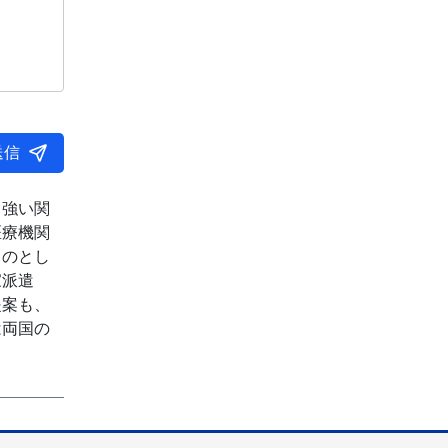
送信
て強い関
医療機関
ものとし
家派遣
提案も、
は両国の