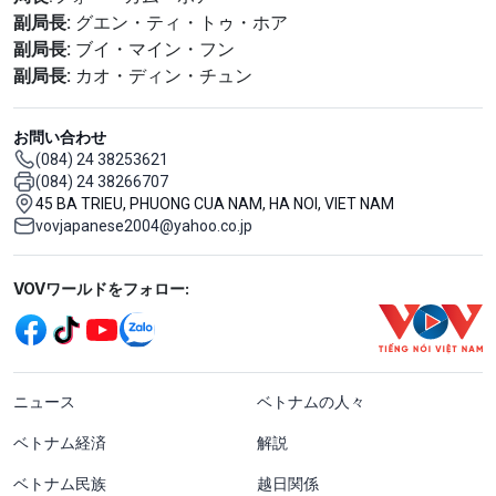
副局長:
グエン・ティ・トゥ・ホア
副局長:
ブイ・マイン・フン
副局長:
カオ・ディン・チュン
お問い合わせ
(084) 24 38253621
(084) 24 38266707
45 BA TRIEU, PHUONG CUA NAM, HA NOI, VIET NAM
vovjapanese2004@yahoo.co.jp
Mạng xã hội
VOVワールドをフォロー:
menu footer tiếng Nhật
ニュース
ベトナムの人々
ベトナム経済
解説
ベトナム民族
越日関係