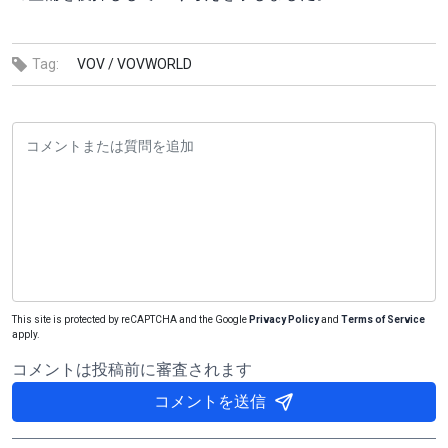
Tag:
VOV /
VOVWORLD
This site is protected by reCAPTCHA and the Google
Privacy Policy
and
Terms of Service
apply.
コメントは投稿前に審査されます
コメントを送信