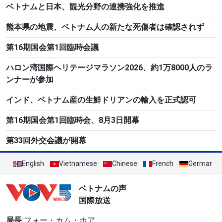
ベトナムと日本、観光分野の連携強化を推進
熊本県の地震、ベトナム人の新たな死傷者は確認されず
第16期国会第1回臨時会議
ハロン湾国際ヘリテージマラソン2026、約1万8000人のラ
ンナーが参加
インド、ベトナム産の生鮮ドリアンの輸入を正式認可
第16期国会第1回臨時会、8月3日開幕
第33回外交会議が開幕
English
Vietnamese
Chinese
French
German
ベトナムの声
国際放送
局長
:フォー・カム・ホア