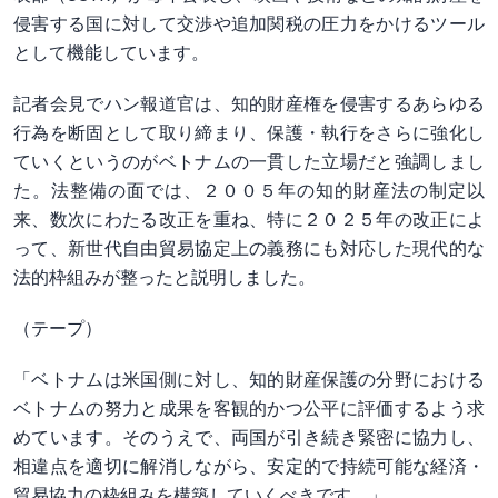
侵害する国に対して交渉や追加関税の圧力をかけるツール
として機能しています。
記者会見でハン報道官は、知的財産権を侵害するあらゆる
行為を断固として取り締まり、保護・執行をさらに強化し
ていくというのがベトナムの一貫した立場だと強調しまし
た。法整備の面では、２００５年の知的財産法の制定以
来、数次にわたる改正を重ね、特に２０２５年の改正によ
って、新世代自由貿易協定上の義務にも対応した現代的な
法的枠組みが整ったと説明しました。
（テープ）
「ベトナムは米国側に対し、知的財産保護の分野における
ベトナムの努力と成果を客観的かつ公平に評価するよう求
めています。そのうえで、両国が引き続き緊密に協力し、
相違点を適切に解消しながら、安定的で持続可能な経済・
貿易協力の枠組みを構築していくべきです。」