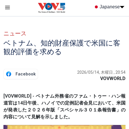
Nhảy đến nội dung
Japanese
Menu trang chủ tiếng nhật
menu phụ tiếng Nhật
ニュース
ベトナム、知的財産保護で米国に客
観的評価を求める
2026/05/14, 木曜日 , 20:54
Facebook
VOVWORLD
[VOVWORLD] - ベトナム外務省のファム・トゥー・ハン報
道官は14日午後、ハノイでの定例記者会見において、米国
が発表した２０２６年版「スペシャル３０１条報告書」の
内容について見解を示しました。