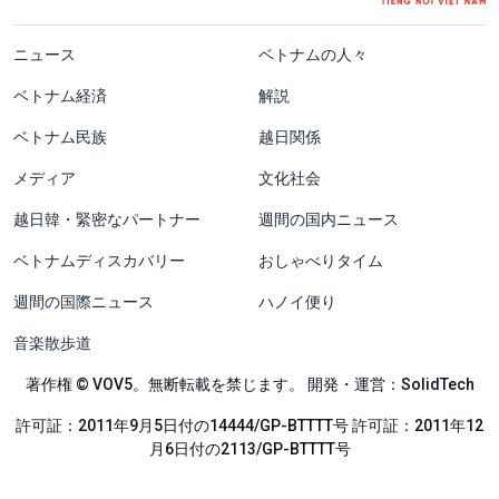
menu footer tiếng Nhật
ニュース
ベトナムの人々
ベトナム経済
解説
ベトナム民族
越日関係
メディア
文化社会
越日韓・緊密なパートナー
週間の国内ニュース
ベトナムディスカバリー
おしゃべりタイム
週間の国際ニュース
ハノイ便り
音楽散歩道
著作権 © VOV5。無断転載を禁じます。 開発・運営：SolidTech
許可証：2011年9月5日付の14444/GP-BTTTT号 許可証：2011年12
月6日付の2113/GP-BTTTT号