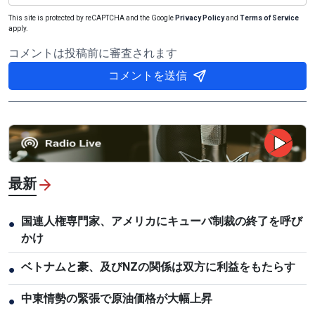
This site is protected by reCAPTCHA and the Google
Privacy Policy
and
Terms of Service
apply.
コメントは投稿前に審査されます
コメントを送信
最新
国連人権専門家、アメリカにキューバ制裁の終了を呼び
●
かけ
ベトナムと豪、及びNZの関係は双方に利益をもたらす
●
中東情勢の緊張で原油価格が大幅上昇
●