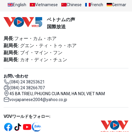
English
Vietnamese
Chinese
French
German
ベトナムの声
国際放送
局長
:フォー・カム・ホア
副局長:
グエン・ティ・トゥ・ホア
副局長:
ブイ・マイン・フン
副局長:
カオ・ディン・チュン
お問い合わせ
(084) 24 38253621
(084) 24 38266707
45 BA TRIEU, PHUONG CUA NAM, HA NOI, VIET NAM
vovjapanese2004@yahoo.co.jp
Mạng xã hội
VOVワールドをフォロー: