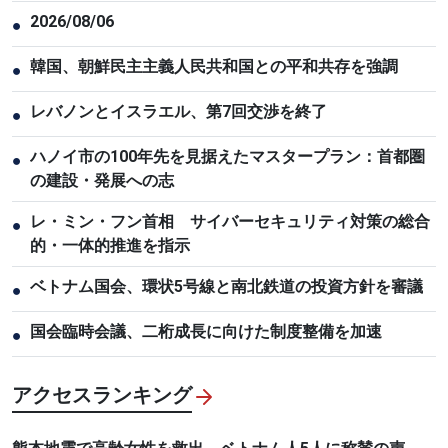
2026/08/06
●
韓国、朝鮮民主主義人民共和国との平和共存を強調
●
レバノンとイスラエル、第7回交渉を終了
●
ハノイ市の100年先を見据えたマスタープラン：首都圏
●
の建設・発展への志
レ・ミン・フン首相 サイバーセキュリティ対策の総合
●
的・一体的推進を指示
ベトナム国会、環状5号線と南北鉄道の投資方針を審議
●
国会臨時会議、二桁成長に向けた制度整備を加速
●
アクセスランキング