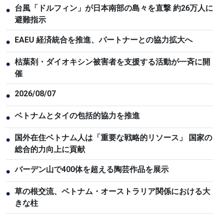
台風「ドルフィン」が日本南部の島々を直撃 約26万人に
●
避難指示
EAEU 経済統合を推進、パートナーとの協力拡大へ
●
枯葉剤・ダイオキシン被害者を支援する活動が一斉に開
●
催
2026/08/07
●
ベトナムとタイの包括的協力を推進
●
国外在住ベトナム人は「重要な戦略的リソース」 国家の
●
総合的力向上に貢献
バーデン山で400体を超える陶芸作品を展示
●
草の根交流、ベトナム・オーストラリア関係における大
●
きな柱