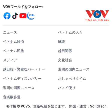
Mạng xã hội
VOVワールドをフォロー:
menu footer tiếng Nhật
ニュース
ベトナムの人々
ベトナム経済
解説
ベトナム民族
越日関係
メディア
文化社会
越日韓・緊密なパートナー
週間の国内ニュース
ベトナムディスカバリー
おしゃべりタイム
週間の国際ニュース
ハノイ便り
音楽散歩道
著作権 © VOV5。無断転載を禁じます。 開発・運営：SolidTech