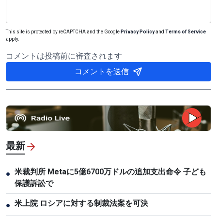
This site is protected by reCAPTCHA and the Google
Privacy Policy
and
Terms of Service
apply.
コメントは投稿前に審査されます
コメントを送信
最新
米裁判所 Metaに5億6700万ドルの追加支出命令 子ども
●
保護訴訟で
米上院 ロシアに対する制裁法案を可決
●