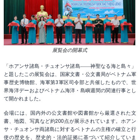
展覧会の開幕式
「ホアンサ諸島・チュオンサ諸島――神聖なる海と島々」
と題したこの展覧会は、国家文書・公文書局がベトナム軍
事歴史博物館、海軍第3軍区司令部と共催したもので、世
界海洋デーおよびベトナム海洋・島嶼週間の関連行事とし
て開かれました。
会場には、国内外の公文書館や図書館から厳選された文
書、地図、写真など約200点が展示されています。ホアン
サ・チュオンサ両諸島に対するベトナムの主権の確立と行
使の歴史を、歴史的・法的証拠に基づいて紹介していま