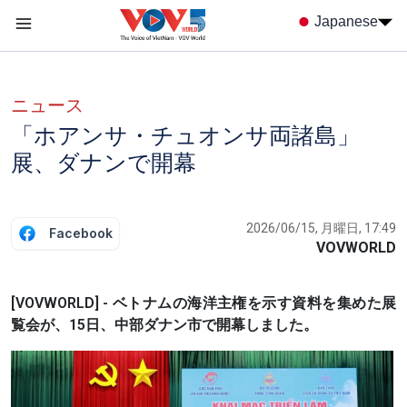
Nhảy đến nội dung
Japanese
Menu trang chủ tiếng nhật
menu phụ tiếng Nhật
ニュース
「ホアンサ・チュオンサ両諸島」
展、ダナンで開幕
2026/06/15, 月曜日, 17:49
Facebook
VOVWORLD
[VOVWORLD] - ベトナムの海洋主権を示す資料を集めた展
覧会が、15日、中部ダナン市で開幕しました。