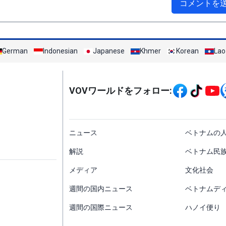
コメントを
German
Indonesian
Japanese
Khmer
Korean
Lao
Mạng xã hội
VOVワールドをフォロー:
menu footer tiếng Nh
ニュース
ベトナムの
解説
ベトナム民
メディア
文化社会
週間の国内ニュース
ベトナムデ
週間の国際ニュース
ハノイ便り