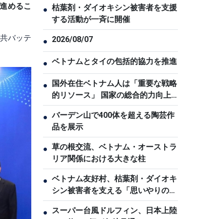
進めるこ
枯葉剤・ダイオキシン被害者を支援
●
する活動が一斉に開催
公共バッテ
2026/08/07
●
ベトナムとタイの包括的協力を推進
●
国外在住ベトナム人は「重要な戦略
●
的リソース」 国家の総合的力向上
に貢献
バーデン山で400体を超える陶芸作
●
品を展示
草の根交流、ベトナム・オーストラ
●
リア関係における大きな柱
ベトナム友好村、枯葉剤・ダイオキ
●
シン被害者を支える「思いやりの
家」
スーパー台風ドルフィン、日本上陸
●