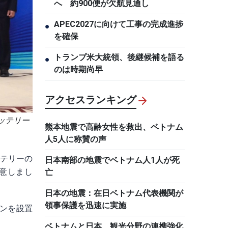
へ 約900便が欠航見通し
APEC2027に向けて工事の完成進捗
●
を確保
トランプ米大統領、後継候補を語る
●
のは時期尚早
アクセスランキング
バッテリー
熊本地震で高齢女性を救出、ベトナム
人5人に称賛の声
ッテリーの
日本南部の地震でベトナム人1人が死
意しまし
亡
日本の地震：在日ベトナム代表機関が
領事保護を迅速に実施
ョンを設置
ベトナムと日本、観光分野の連携強化