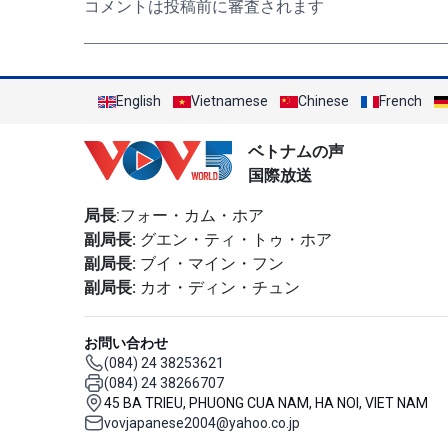
コメントは投稿前に審査されます
English
Vietnamese
Chinese
French
ベトナムの声
国際放送
局長
:フォー・カム・ホア
副局長:
グエン・ティ・トゥ・ホア
副局長:
ブイ・マイン・フン
副局長:
カオ・ディン・チュン
お問い合わせ
(084) 24 38253621
(084) 24 38266707
45 BA TRIEU, PHUONG CUA NAM, HA NOI, VIET NAM
vovjapanese2004@yahoo.co.jp