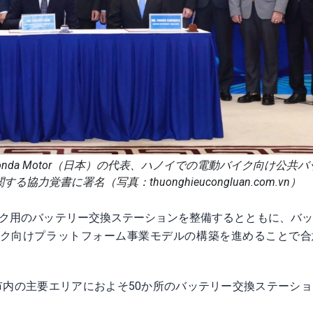
国）、Honda Motor（日本）の代表、ハノイでの電動バイク向け公共
覚書に署名（写真：thuonghieucongluan.com.vn）
イク用のバッテリー交換ステーションを整備するとともに、バ
ク向けプラットフォーム事業モデルの構築を進めることで合
市内の主要エリアにおよそ50か所のバッテリー交換ステーシ