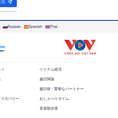
送信
Russian
Spanish
Thai
ật
人々
ベトナム経済
族
越日関係
越日韓・緊密なパートナー
ィスカバリー
おしゃべりタイム
音楽散歩道