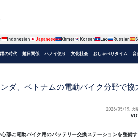
iện tiếng Nhật
n
Indonesian
Japanese
Khmer
Korean
Lao
Russian
S
躍の時代
越日関係
ハノイ便り
文化社会
おしゃべりタイム
音
ホンダ、ベトナムの電動バイク分野で協
2026/05/19, 火曜
VO
はハノイ中心部に電動バイク用のバッテリー交換ステーションを整備