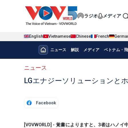
Nhảy đến nội dung
Đa phương t
ラジオ
メディア
English
Vietnamese
Chinese
French
Germa
Menu trang chủ tiếng nhật
ニュース
解説
メディア
ベトナム・飛
menu phụ tiếng Nhật
ニュース
LGエナジーソリューションと
Facebook
[VOVWORLD] - 覚書によりますと、3者