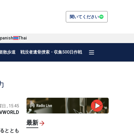
聞いてください
panish
Thai
楽散歩道
戦没者遺骨捜索・収集500日作戦
力
日 , 15:45
VWORLD
最新
するととも