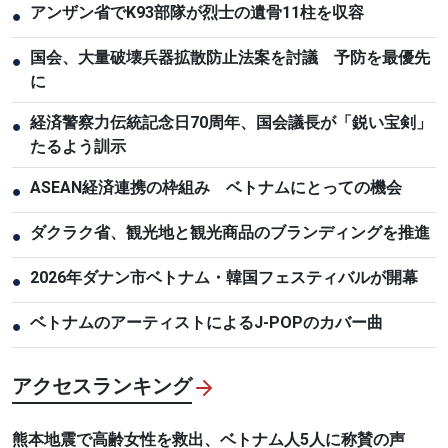
アンザン省でK93部隊が烈士の遺骨11柱を収容
●
国会、大量破壊兵器拡散防止法案を討議 予防を最優先
●
に
経済警察力伝統記念日70周年、国会議長が「鋭い宝剣」
●
たるよう訓示
ASEAN経済連携の枠組み ベトナムにとっての機会
●
ダクラク省、観光地と観光商品のブランディングを推進
●
2026年ダナン市ベトナム・韓国フェスティバルが開幕
●
ベトナムのアーティストによるJ-POPのカバー曲
●
アクセスランキング
熊本地震で高齢女性を救出、ベトナム人5人に称賛の声