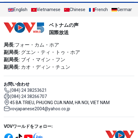
English
Vietnamese
Chinese
French
German
ベトナムの声
国際放送
局長
:フォー・カム・ホア
副局長:
グエン・ティ・トゥ・ホア
副局長:
ブイ・マイン・フン
副局長:
カオ・ディン・チュン
お問い合わせ
(084) 24 38253621
(084) 24 38266707
45 BA TRIEU, PHUONG CUA NAM, HA NOI, VIET NAM
vovjapanese2004@yahoo.co.jp
Mạng xã hội
VOVワールドをフォロー: