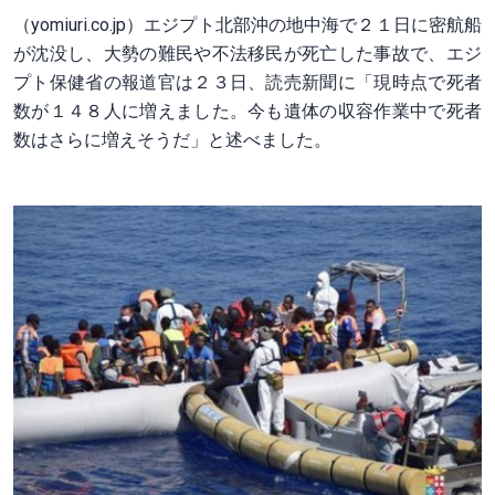
（yomiuri.co.jp）エジプト北部沖の地中海で２１日に密航船
が沈没し、大勢の難民や不法移民が死亡した事故で、エジ
プト保健省の報道官は２３日、読売新聞に「現時点で死者
数が１４８人に増えました。今も遺体の収容作業中で死者
数はさらに増えそうだ」と述べました。