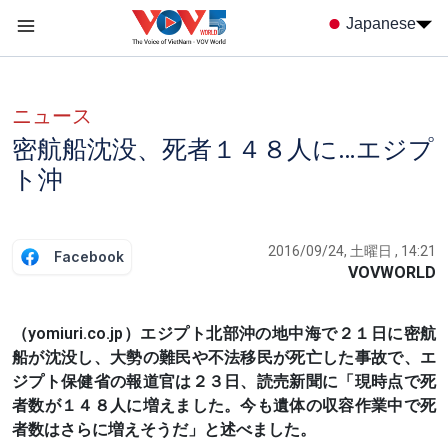
Nhảy đến nội dung
Japanese
Menu trang chủ tiếng nhật
menu phụ tiếng Nhật
ニュース
密航船沈没、死者１４８人に…エジプ
ト沖
2016/09/24, 土曜日 , 14:21
Facebook
VOVWORLD
（yomiuri.co.jp）エジプト北部沖の地中海で２１日に密航
船が沈没し、大勢の難民や不法移民が死亡した事故で、エ
ジプト保健省の報道官は２３日、読売新聞に「現時点で死
者数が１４８人に増えました。今も遺体の収容作業中で死
者数はさらに増えそうだ」と述べました。