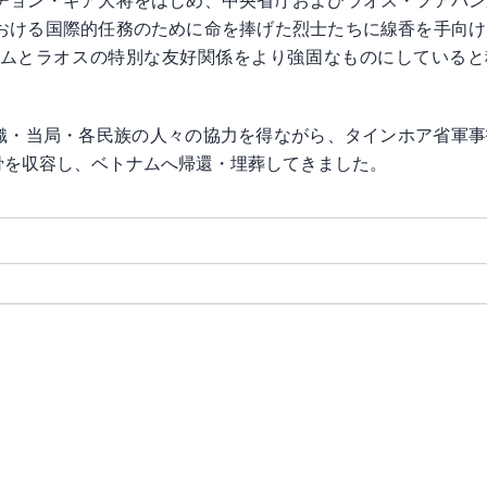
チョン・ギア大将をはじめ、中央省庁およびラオス・フアパン
おける国際的任務のために命を捧げた烈士たちに線香を手向け
ムとラオスの特別な友好関係をより強固なものにしていると
組織・当局・各民族の人々の協力を得ながら、タインホア省軍
骨を収容し、ベトナムへ帰還・埋葬してきました。