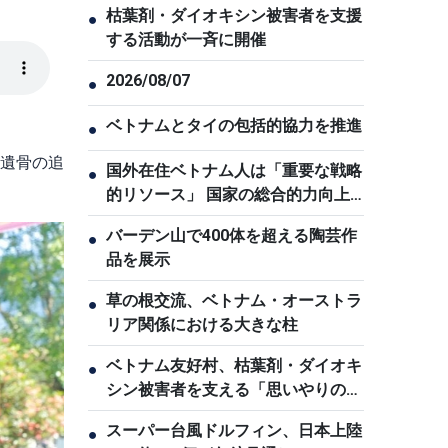
。
枯葉剤・ダイオキシン被害者を支援
●
する活動が一斉に開催
2026/08/07
●
ベトナムとタイの包括的協力を推進
●
の遺骨の追
国外在住ベトナム人は「重要な戦略
●
的リソース」 国家の総合的力向上
に貢献
バーデン山で400体を超える陶芸作
●
品を展示
草の根交流、ベトナム・オーストラ
●
リア関係における大きな柱
ベトナム友好村、枯葉剤・ダイオキ
●
シン被害者を支える「思いやりの
家」
スーパー台風ドルフィン、日本上陸
●