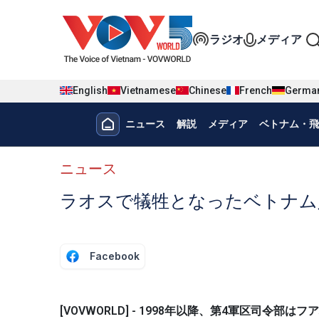
Nhảy đến nội dung
Đa phương t
ラジオ
メディア
English
Vietnamese
Chinese
French
Germa
Menu trang chủ tiếng nhật
ニュース
解説
メディア
ベトナム・飛
menu phụ tiếng Nhật
ニュース
ラオスで犠牲となったベトナム
Facebook
[VOVWORLD] - 1998年以降、第4軍区司