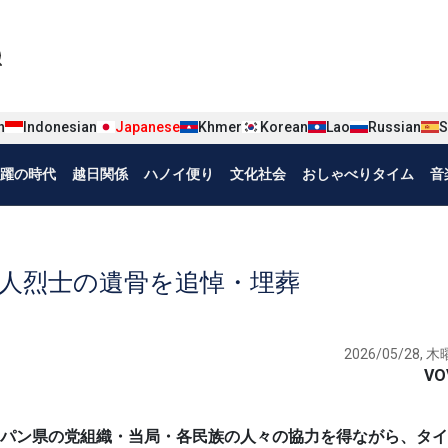
iện tiếng Nhật
n
Indonesian
Japanese
Khmer
Korean
Lao
Russian
S
躍の時代
越日関係
ハノイ便り
文化社会
おしゃべりタイム
音
人烈士の遺骨を追悼・埋葬
2026/05/28, 木曜
VO
令部はフアパン県の党組織・当局・各民族の人々の協力を得ながら、タ