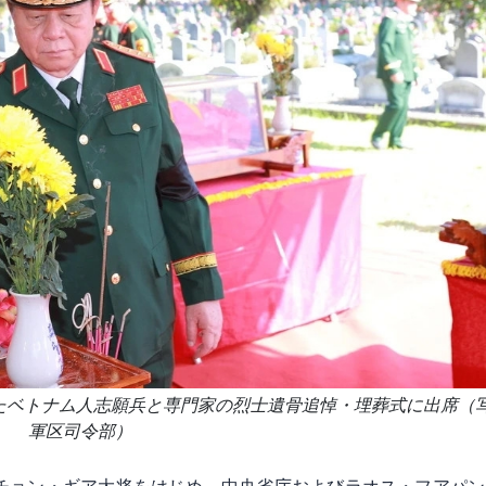
たベトナム人志願兵と専門家の烈士遺骨追悼・埋葬式に出席（写
軍区司令部）