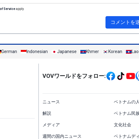
of Service
apply.
コメントを
German
Indonesian
Japanese
Khmer
Korean
Lao
Mạng xã hội
VOVワールドをフォロー:
menu footer tiếng Nh
ニュース
ベトナムの
解説
ベトナム民
メディア
文化社会
週間の国内ニュース
ベトナムデ