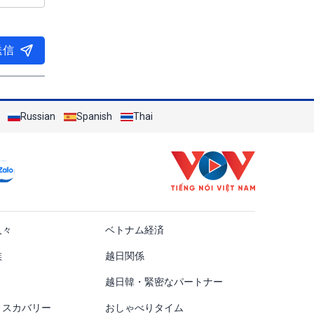
送信
Russian
Spanish
Thai
ật
人々
ベトナム経済
族
越日関係
越日韓・緊密なパートナー
ィスカバリー
おしゃべりタイム