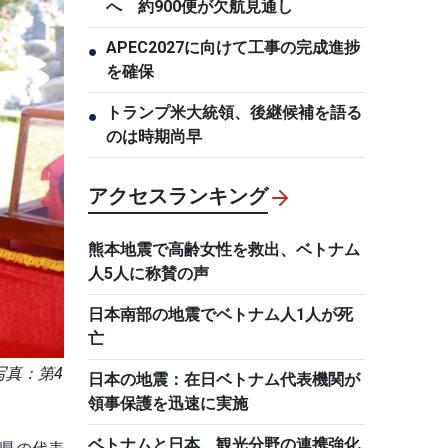
へ 約900便が欠航見通し
APEC2027に向けて工事の完成進捗
●
を確保
トランプ米大統領、後継候補を語る
●
のは時期尚早
アクセスランキング
熊本地震で高齢女性を救出、ベトナム
人5人に称賛の声
日本南部の地震でベトナム人1人が死
亡
真：第4
日本の地震：在日ベトナム代表機関が
領事保護を迅速に実施
ベトナムと日本、観光分野の連携強化