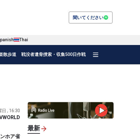
聞いてください
panish
Thai
楽散歩道
戦没者遺骨捜索・収集500日作戦
日 , 16:30
VWORLD
最新
インホア省