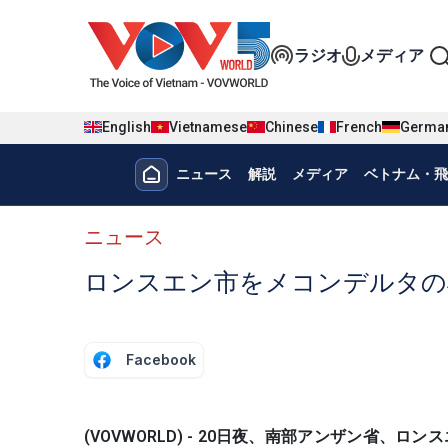
Nhảy đến nội dung
Đa phương t
ラジオ
メディア
English
Vietnamese
Chinese
French
Germa
Menu trang chủ tiếng nhật
ニュース
解説
メディア
ベトナム・飛
menu phụ tiếng Nhật
ニュース
ロンスエン市をメコンデルタの
Facebook
(VOVWORLD) - 20日夜、南部アンザン省