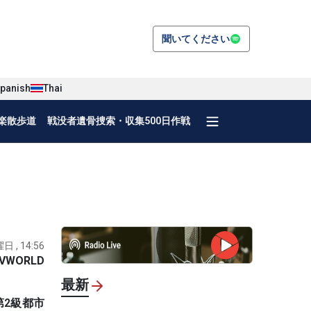
聞いてください
panish
Thai
楽散歩道
戦没者遺骨捜索・収集500日作戦
日 , 14:56
VWORLD
最新
第2級都市