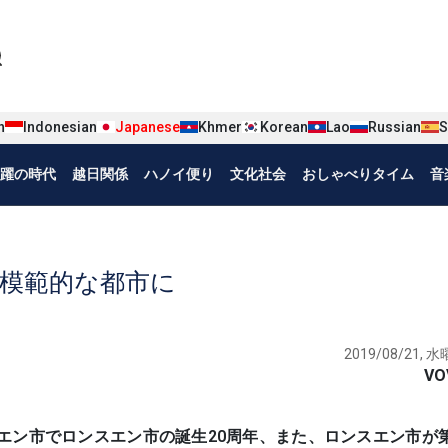
iện tiếng Nhật
n
Indonesian
Japanese
Khmer
Korean
Lao
Russian
S
躍の時代
越日関係
ハノイ便り
文化社会
おしゃべりタイム
音
模範的な都市に
2019/08/21, 水曜
VO
、ロンスエン市でロンスエン市の誕生20周年、また、ロンスエン市が