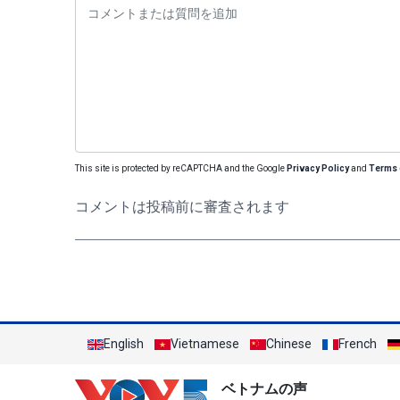
This site is protected by reCAPTCHA and the Google
Privacy Policy
and
Terms 
コメントは投稿前に審査されます
English
Vietnamese
Chinese
French
ベトナムの声