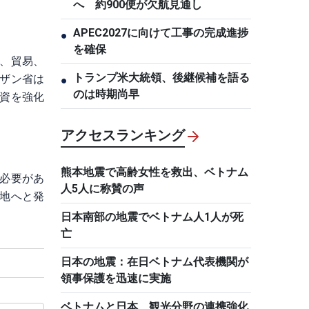
へ 約900便が欠航見通し
APEC2027に向けて工事の完成進捗
●
を確保
、貿易、
トランプ米大統領、後継候補を語る
ザン省は
●
のは時期尚早
資を強化
アクセスランキング
熊本地震で高齢女性を救出、ベトナム
必要があ
人5人に称賛の声
地へと発
日本南部の地震でベトナム人1人が死
亡
日本の地震：在日ベトナム代表機関が
領事保護を迅速に実施
ベトナムと日本、観光分野の連携強化