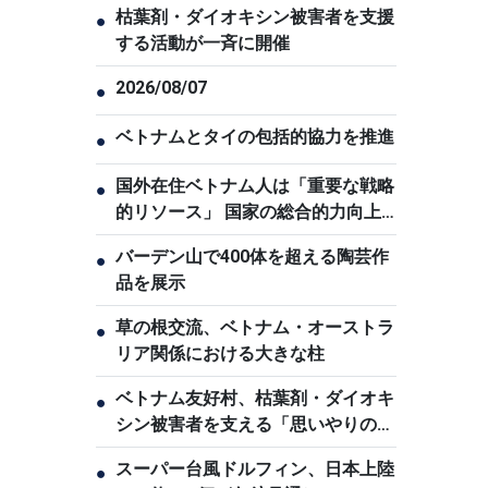
枯葉剤・ダイオキシン被害者を支援
●
する活動が一斉に開催
2026/08/07
●
ベトナムとタイの包括的協力を推進
●
国外在住ベトナム人は「重要な戦略
●
的リソース」 国家の総合的力向上
に貢献
バーデン山で400体を超える陶芸作
●
品を展示
草の根交流、ベトナム・オーストラ
●
リア関係における大きな柱
ベトナム友好村、枯葉剤・ダイオキ
●
シン被害者を支える「思いやりの
家」
スーパー台風ドルフィン、日本上陸
●