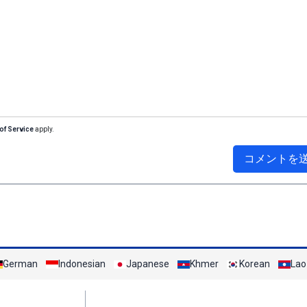
of Service
apply.
コメントを
German
Indonesian
Japanese
Khmer
Korean
Lao
Mạng xã hội