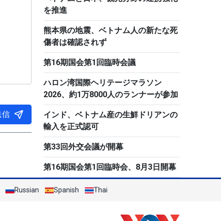
を推進
熊本県の地震、ベトナム人の新たな死
傷者は確認されず
第16期国会第1回臨時会議
ハロン湾国際ヘリテージマラソン
2026、約1万8000人のランナーが参加
送信
インド、ベトナム産の生鮮ドリアンの
輸入を正式認可
第33回外交会議が開幕
第16期国会第1回臨時会、8月3日開幕
Russian
Spanish
Thai