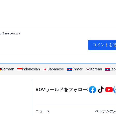
of Service
apply.
コメントを
German
Indonesian
Japanese
Khmer
Korean
Lao
Mạng xã hội
VOVワールドをフォロー:
menu footer tiếng Nh
ニュース
ベトナムの