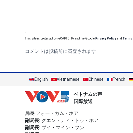
This site is protected by reCAPTCHA and the Google
Privacy Policy
and
Terms 
コメントは投稿前に審査されます
English
Vietnamese
Chinese
French
ベトナムの声
国際放送
局長
:フォー・カム・ホア
副局長:
グエン・ティ・トゥ・ホア
副局長:
ブイ・マイン・フン