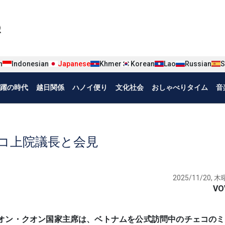
iện tiếng Nhật
n
Indonesian
Japanese
Khmer
Korean
Lao
Russian
S
躍の時代
越日関係
ハノイ便り
文化社会
おしゃべりタイム
音
コ上院議長と会見
2025/11/20, 木曜
VO
主席でルオン・クオン国家主席は、ベトナムを公式訪問中のチェコの