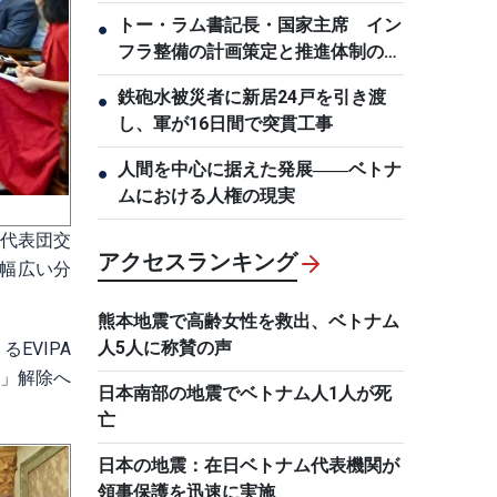
トー・ラム書記長・国家主席 イン
●
フラ整備の計画策定と推進体制の刷
新を要求
鉄砲水被災者に新居24戸を引き渡
●
し、軍が16日間で突貫工事
人間を中心に据えた発展――ベトナ
●
ムにおける人権の現実
や代表団交
アクセスランキング
幅広い分
熊本地震で高齢女性を救出、ベトナム
人5人に称賛の声
EVIPA
ド」解除へ
日本南部の地震でベトナム人1人が死
亡
日本の地震：在日ベトナム代表機関が
領事保護を迅速に実施