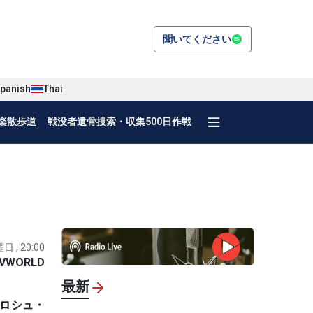
聞いてください
panish
Thai
楽散歩道
戦没者遺骨捜索・収集500日作戦
日 , 20:00
VWORLD
最新
ミロシュ・