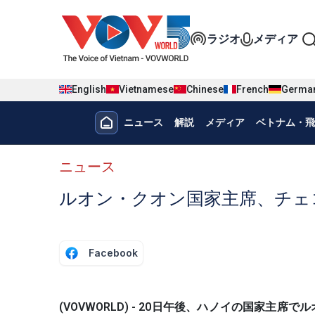
Nhảy đến nội dung
Đa phương t
ラジオ
メディア
English
Vietnamese
Chinese
French
Germa
Menu trang chủ tiếng nhật
ニュース
解説
メディア
ベトナム・飛
menu phụ tiếng Nhật
ニュース
ルオン・クオン国家主席、チェ
Facebook
(VOVWORLD) - 20日午後、ハノイの国家