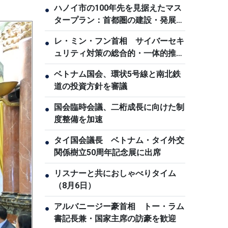
ハノイ市の100年先を見据えたマス
●
タープラン：首都圏の建設・発展へ
の志
レ・ミン・フン首相 サイバーセキ
●
ュリティ対策の総合的・一体的推進
を指示
ベトナム国会、環状5号線と南北鉄
●
道の投資方針を審議
国会臨時会議、二桁成長に向けた制
●
度整備を加速
タイ国会議長 ベトナム・タイ外交
●
関係樹立50周年記念展に出席
リスナーと共におしゃべりタイム
●
（8月6日）
アルバニージー豪首相 トー・ラム
●
書記長兼・国家主席の訪豪を歓迎