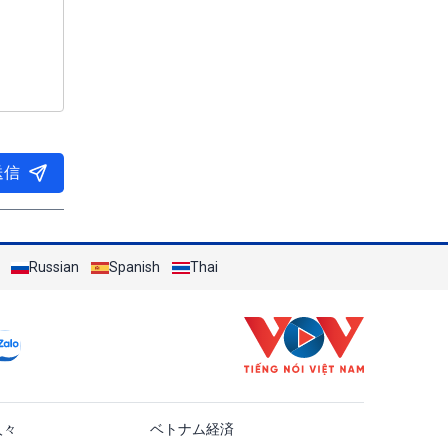
送信
Russian
Spanish
Thai
ật
人々
ベトナム経済