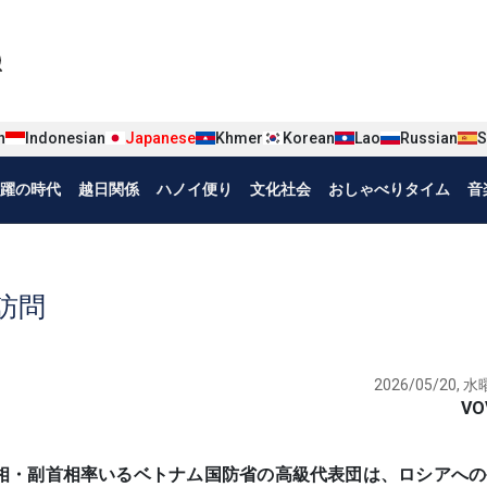
iện tiếng Nhật
n
Indonesian
Japanese
Khmer
Korean
Lao
Russian
S
躍の時代
越日関係
ハノイ便り
文化社会
おしゃべりタイム
音
訪問
2026/05/20, 水曜
VO
ザン国防相・副首相率いるベトナム国防省の高級代表団は、ロシアへ