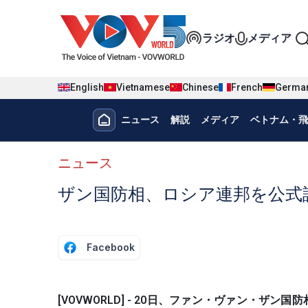
Nhảy đến nội dung
Đa phương t
ラジオ
メディア
English
Vietnamese
Chinese
French
Germa
Menu trang chủ tiếng nhật
ニュース
解説
メディア
ベトナム・飛
menu phụ tiếng Nhật
ニュース
ザン国防相、ロシア連邦を公式
Facebook
[VOVWORLD] - 20日、ファン・ヴァン・