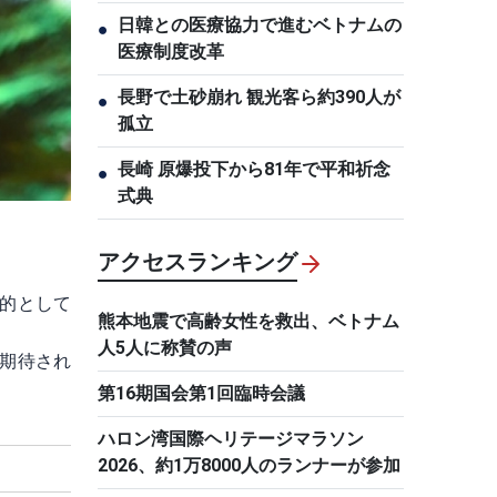
日韓との医療協力で進むベトナムの
●
医療制度改革
長野で土砂崩れ 観光客ら約390人が
●
孤立
長崎 原爆投下から81年で平和祈念
●
式典
アクセスランキング
的として
熊本地震で高齢女性を救出、ベトナム
人5人に称賛の声
期待され
第16期国会第1回臨時会議
ハロン湾国際ヘリテージマラソン
2026、約1万8000人のランナーが参加