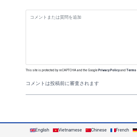
This site is protected by reCAPTCHA and the Google
Privacy Policy
and
Terms 
コメントは投稿前に審査されます
English
Vietnamese
Chinese
French