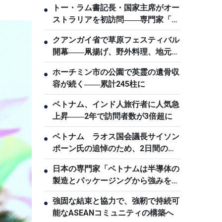
トー・ラム書記長・国家主席がオー
●
ストラリアを初訪問――専門家「両
国の信頼関係の高まりを示す歴史的
クアンガイ省で草原フェスティバル
●
な節目」
開幕――凧揚げ、野外料理、地元産
品の市など2日間
ホーチミン市の公園で英霊の遺骨収
●
容が続く――累計245柱に
ベトナム、インド人旅行者に人気急
●
上昇――2年で訪問者数が3倍超に
ベトナム ラオス国会議長サイソン
●
ポーン氏の追悼のため、2日間の国
喪を執り行う
日本の専門家「ベトナムは半導体の
●
製造とパッケージングから強みを築
け」
強固な結束と協力で、強靭で持続可
●
能なASEANコミュニティの構築へ