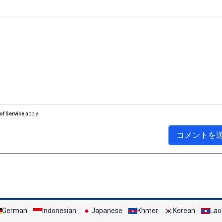
of Service
apply.
コメントを
German
Indonesian
Japanese
Khmer
Korean
Lao