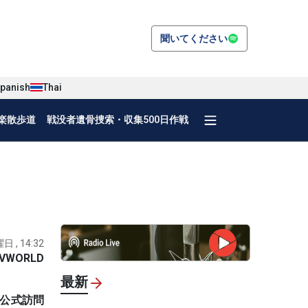
聞いてください
panish
Thai
楽散歩道
戦没者遺骨捜索・収集500日作戦
日 , 14:32
VWORLD
最新
の公式訪問