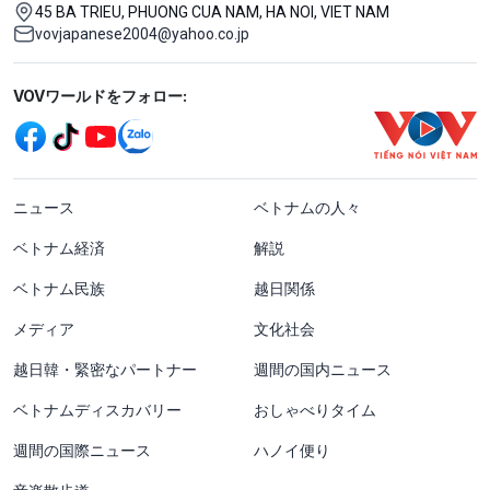
45 BA TRIEU, PHUONG CUA NAM, HA NOI, VIET NAM
vovjapanese2004@yahoo.co.jp
Mạng xã hội
VOVワールドをフォロー:
menu footer tiếng Nhật
ニュース
ベトナムの人々
ベトナム経済
解説
ベトナム民族
越日関係
メディア
文化社会
越日韓・緊密なパートナー
週間の国内ニュース
ベトナムディスカバリー
おしゃべりタイム
週間の国際ニュース
ハノイ便り