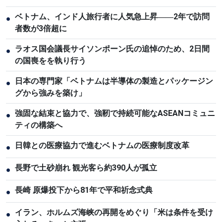
ベトナム、インド人旅行者に人気急上昇――2年で訪問
●
者数が3倍超に
ラオス国会議長サイソンポーン氏の追悼のため、2日間
●
の国喪をを執り行う
日本の専門家「ベトナムは半導体の製造とパッケージン
●
グから強みを築け」
強固な結束と協力で、強靭で持続可能なASEANコミュニ
●
ティの構築へ
日韓との医療協力で進むベトナムの医療制度改革
●
長野で土砂崩れ 観光客ら約390人が孤立
●
長崎 原爆投下から81年で平和祈念式典
●
イラン、ホルムズ海峡の再開をめぐり「米は条件を受け
●