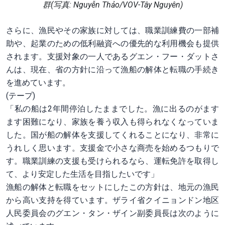
群(写真: Nguyễn Thảo/VOV-Tây Nguyên)
さらに、漁民やその家族に対しては、職業訓練費の一部補
助や、起業のための低利融資への優先的な利用機会も提供
されます。支援対象の一人であるグエン・フー・ダットさ
んは、現在、省の方針に沿って漁船の解体と転職の手続き
を進めています。
(テープ)
「私の船は2年間停泊したままでした。漁に出るのがます
ます困難になり、家族を養う収入も得られなくなっていま
した。国が船の解体を支援してくれることになり、非常に
うれしく思います。支援金で小さな商売を始めるつもりで
す。職業訓練の支援も受けられるなら、運転免許を取得し
て、より安定した生活を目指したいです」
漁船の解体と転職をセットにしたこの方針は、地元の漁民
から高い支持を得ています。ザライ省クイニョンドン地区
人民委員会のグエン・タン・ザイン副委員長は次のように