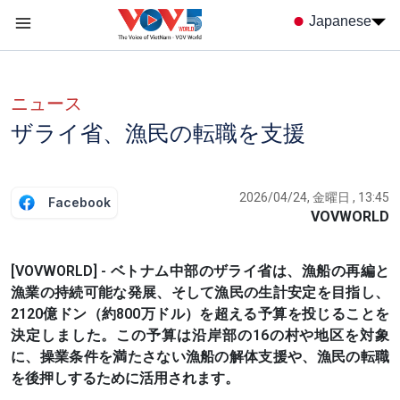
Nhảy đến nội dung
Japanese
Menu trang chủ tiếng nhật
menu phụ tiếng Nhật
ニュース
ザライ省、漁民の転職を支援
2026/04/24, 金曜日 , 13:45
Facebook
VOVWORLD
[VOVWORLD] - ベトナム中部のザライ省は、漁船の再編と
漁業の持続可能な発展、そして漁民の生計安定を目指し、
2120億ドン（約800万ドル）を超える予算を投じることを
決定しました。この予算は沿岸部の16の村や地区を対象
に、操業条件を満たさない漁船の解体支援や、漁民の転職
を後押しするために活用されます。