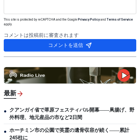
This site is protected by reCAPTCHA and the Google
Privacy Policy
and
Terms of Service
apply.
コメントは投稿前に審査されます
コメントを送信
最新
クアンガイ省で草原フェスティバル開幕――凧揚げ、野
●
外料理、地元産品の市など2日間
ホーチミン市の公園で英霊の遺骨収容が続く――累計
●
245柱に