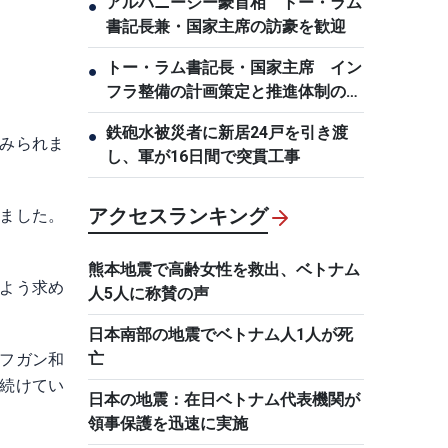
アルバニージー豪首相 トー・ラム
●
書記長兼・国家主席の訪豪を歓迎
トー・ラム書記長・国家主席 イン
●
フラ整備の計画策定と推進体制の刷
新を要求
鉄砲水被災者に新居24戸を引き渡
●
みられま
し、軍が16日間で突貫工事
アクセスランキング
ました。
熊本地震で高齢女性を救出、ベトナム
よう求め
人5人に称賛の声
日本南部の地震でベトナム人1人が死
亡
フガン和
続けてい
日本の地震：在日ベトナム代表機関が
領事保護を迅速に実施