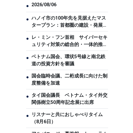
2026/08/06
●
ハノイ市の100年先を見据えたマス
●
タープラン：首都圏の建設・発展へ
の志
レ・ミン・フン首相 サイバーセキ
●
ュリティ対策の総合的・一体的推進
を指示
ベトナム国会、環状5号線と南北鉄
●
道の投資方針を審議
国会臨時会議、二桁成長に向けた制
●
度整備を加速
タイ国会議長 ベトナム・タイ外交
●
関係樹立50周年記念展に出席
リスナーと共におしゃべりタイム
●
（8月6日）