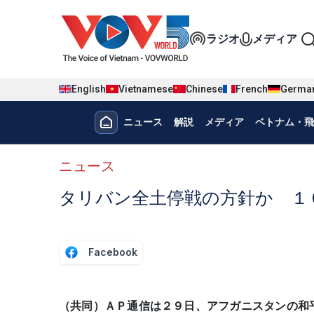
Nhảy đến nội dung
Đa phương t
ラジオ
メディア
English
Vietnamese
Chinese
French
Germa
Menu trang chủ tiếng nhật
ニュース
解説
メディア
ベトナム・飛
menu phụ tiếng Nhật
ニュース
タリバン全土停戦の方針か １
Facebook
（共同）ＡＰ通信は２９日、アフガニスタンの和