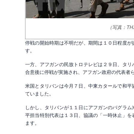
（写真：THX/T
停戦の開始時期は不明だが、期間は１０日程度が
す。
一方、アフガンの民放トロテレビは２９日、タリ
合意後に停戦が実施され、アフガン政府の代表者
米国とタリバンは今月７日、中東カタールで和平
ていました。
しかし、タリバンが１１日にアフガンのバグラム
平担当特別代表は１３日、協議の「一時休止」を
ます。