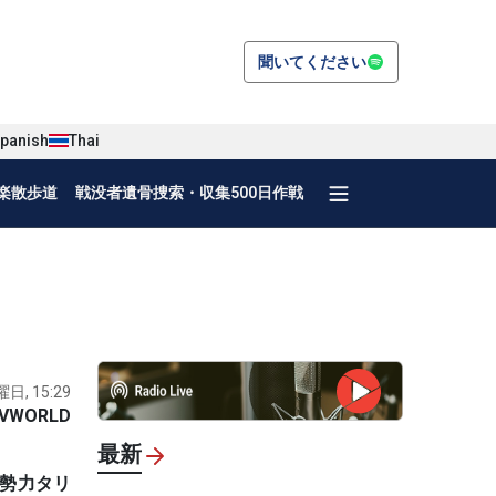
聞いてください
panish
Thai
楽散歩道
戦没者遺骨捜索・収集500日作戦
曜日, 15:29
VWORLD
最新
勢力タリ