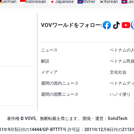
German
Indonesian
Japanese
Khmer
Korean
Lao
Mạng xã hội
VOVワールドをフォロー:
menu footer tiếng Nh
ニュース
ベトナムの
解説
ベトナム民
メディア
文化社会
週間の国内ニュース
ベトナムデ
週間の国際ニュース
ハノイ便り
著作権 © VOV5。無断転載を禁じます。 開発・運営：SolidTech
1年9月5日付の14444/GP-BTTTT号 許可証：2011年12月6日付の2113/G