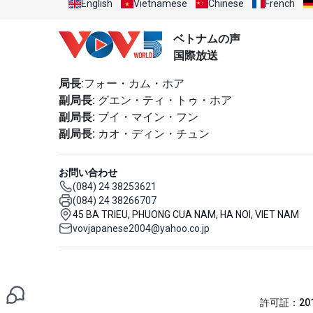
English
Vietnamese
Chinese
French
ベトナムの声
国際放送
局長
:フォー・カム・ホア
副局長:
グエン・ティ・トゥ・ホア
副局長:
ブイ・マイン・フン
副局長:
カオ・ディン・チュン
お問い合わせ
(084) 24 38253621
(084) 24 38266707
45 BA TRIEU, PHUONG CUA NAM, HA NOI, VIET NAM
vovjapanese2004@yahoo.co.jp
許可証：201