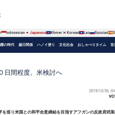
iện tiếng Nhật
n
Indonesian
Japanese
Khmer
Korean
Lao
Russian
S
躍の時代
越日関係
ハノイ便り
文化社会
おしゃべりタイム
音
０日間程度、米検討へ
2019/12/30, 月
VO
平を巡り米国との和平合意締結を目指すアフガンの反政府武装