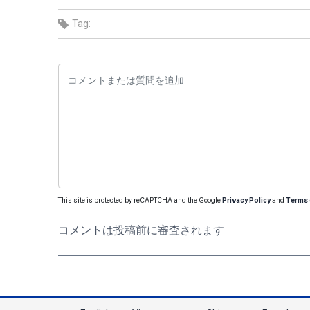
Tag:
This site is protected by reCAPTCHA and the Google
Privacy Policy
and
Terms 
コメントは投稿前に審査されます