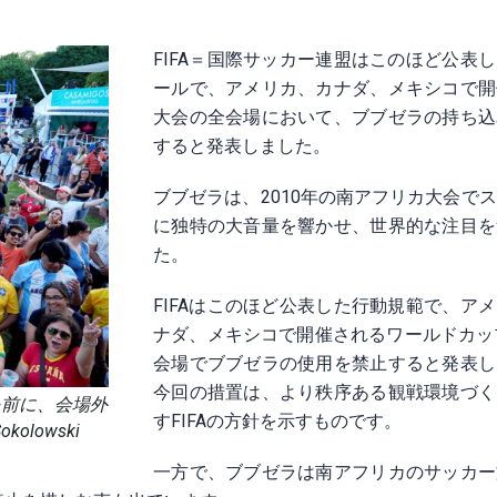
FIFA＝国際サッカー連盟はこのほど公表
ールで、アメリカ、カナダ、メキシコで開
大会の全会場において、ブブゼラの持ち込
すると発表しました。
ブブゼラは、2010年の南アフリカ大会で
に独特の大音量を響かせ、世界的な注目を
た。
FIFAはこのほど公表した行動規範で、ア
ナダ、メキシコで開催されるワールドカッ
会場でブブゼラの使用を禁止すると発表し
今回の措置は、より秩序ある観戦環境づく
を前に、会場外
すFIFAの方針を示すものです。
olowski
一方で、ブブゼラは南アフリカのサッカー