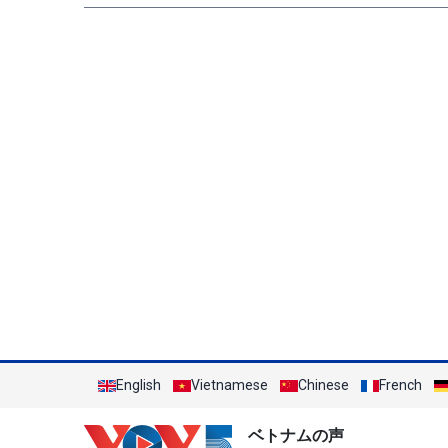
English
Vietnamese
Chinese
French
ベトナムの声