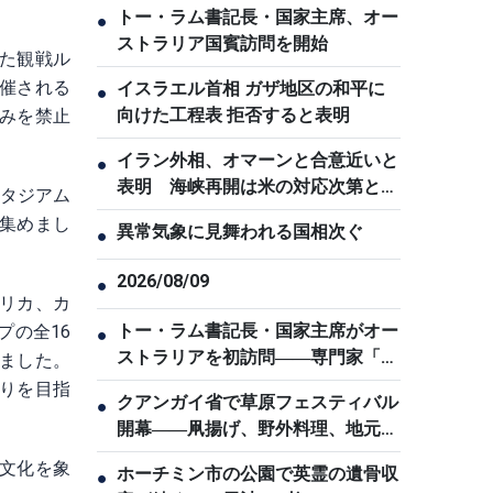
トー・ラム書記長・国家主席、オー
●
ストラリア国賓訪問を開始
した観戦ル
催される
イスラエル首相 ガザ地区の和平に
●
向けた工程表 拒否すると表明
みを禁止
イラン外相、オマーンと合意近いと
●
表明 海峡再開は米の対応次第と指
スタジアム
摘
集めまし
異常気象に見舞われる国相次ぐ
●
2026/08/09
●
メリカ、カ
トー・ラム書記長・国家主席がオー
プの全16
●
ストラリアを初訪問――専門家「両
ました。
国の信頼関係の高まりを示す歴史的
りを目指
クアンガイ省で草原フェスティバル
●
な節目」
開幕――凧揚げ、野外料理、地元産
品の市など2日間
文化を象
ホーチミン市の公園で英霊の遺骨収
●