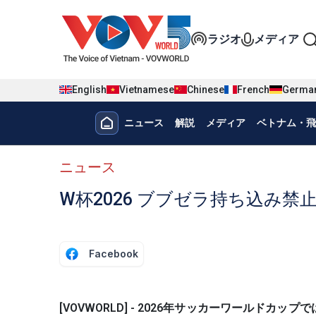
Nhảy đến nội dung
Đa phương t
ラジオ
メディア
English
Vietnamese
Chinese
French
Germa
Menu trang chủ tiếng nhật
ニュース
解説
メディア
ベトナム・飛
menu phụ tiếng Nhật
ニュース
W杯2026 ブブゼラ持ち込み禁
Facebook
[VOVWORLD] - 2026年サッカーワールド