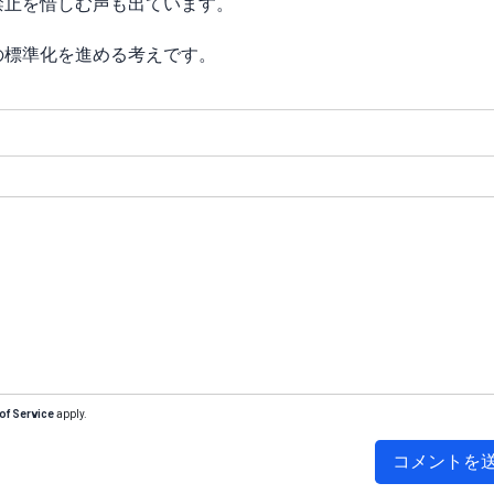
禁止を惜しむ声も出ています。
の標準化を進める考えです。
of Service
apply.
コメントを