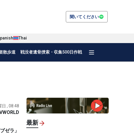
聞いてください
panish
Thai
楽散歩道
戦没者遺骨捜索・収集500日作戦
日 , 08:48
VWORLD
最新
ブブゼラ」