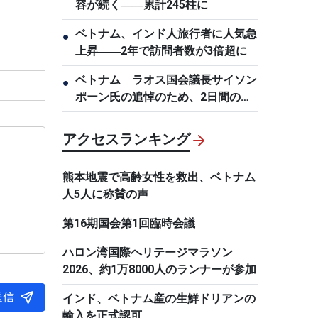
容が続く――累計245柱に
ベトナム、インド人旅行者に人気急
●
上昇――2年で訪問者数が3倍超に
ベトナム ラオス国会議長サイソン
●
ポーン氏の追悼のため、2日間の国
喪を執り行う
アクセスランキング
熊本地震で高齢女性を救出、ベトナム
人5人に称賛の声
第16期国会第1回臨時会議
ハロン湾国際ヘリテージマラソン
2026、約1万8000人のランナーが参加
送信
インド、ベトナム産の生鮮ドリアンの
輸入を正式認可