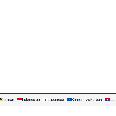
German
Indonesian
Japanese
Khmer
Korean
Lao
Mạng xã hội