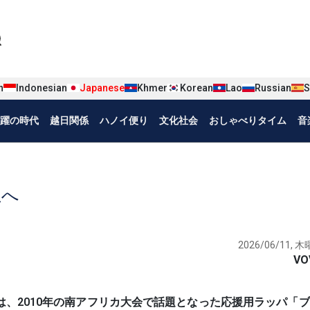
iện tiếng Nhật
n
Indonesian
Japanese
Khmer
Korean
Lao
Russian
S
躍の時代
越日関係
ハノイ便り
文化社会
おしゃべりタイム
音
止へ
2026/06/11, 木曜
VO
カップでは、2010年の南アフリカ大会で話題となった応援用ラッパ「