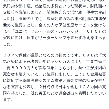
気汚染や熱中症、感染症の多発といった現状や、財政面の
支援策を議論しました。閣僚級会合で浜地雅一厚生労働副
大臣は、医療の面でも「温室効果ガスの排出削減の加速が
極めて重要」とし、全ての人が保健医療サービスを受けら
れる「ユニバーサル・ヘルス・カバレッジ」（ＵＨＣ）の
実現に向け、日本がリーダーシップを果たす考えを述べま
した。
ＣＯＰで保健が議題となるのは初めてです。ＵＡＥは「大
気汚染による死者数が年約９００万人に上り、世界で毎年
１億８９００万人が異常気象にさらされ、熱中症が原因の
死亡者も増えている」と強調しました。こうした健康被害
に対応する保健医療システム構築と資金支援の拡充が柱と
なる宣言を公表し、２日時点で日本を含む１２３カ国の賛
同を得ました。既に英国などが資金拠出を表明したといい
ます。