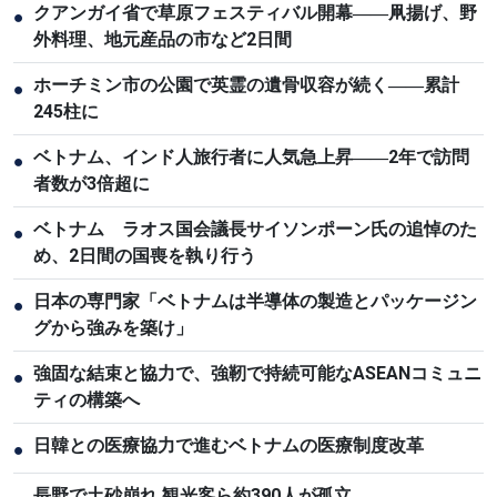
クアンガイ省で草原フェスティバル開幕――凧揚げ、野
●
外料理、地元産品の市など2日間
ホーチミン市の公園で英霊の遺骨収容が続く――累計
●
245柱に
ベトナム、インド人旅行者に人気急上昇――2年で訪問
●
者数が3倍超に
ベトナム ラオス国会議長サイソンポーン氏の追悼のた
●
め、2日間の国喪を執り行う
日本の専門家「ベトナムは半導体の製造とパッケージン
●
グから強みを築け」
強固な結束と協力で、強靭で持続可能なASEANコミュニ
●
ティの構築へ
日韓との医療協力で進むベトナムの医療制度改革
●
長野で土砂崩れ 観光客ら約390人が孤立