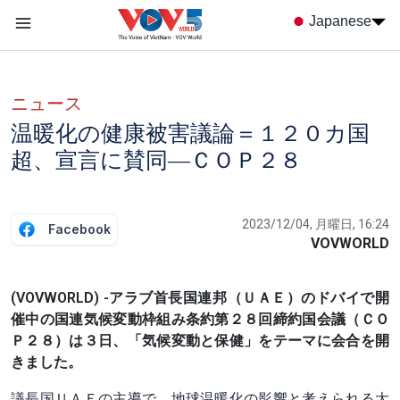
Nhảy đến nội dung
Japanese
Menu trang chủ tiếng nhật
menu phụ tiếng Nhật
ニュース
温暖化の健康被害議論＝１２０カ国
超、宣言に賛同―ＣＯＰ２８
2023/12/04, 月曜日, 16:24
Facebook
VOVWORLD
(VOVWORLD) -アラブ首長国連邦（ＵＡＥ）のドバイで開
催中の国連気候変動枠組み条約第２８回締約国会議（ＣＯ
Ｐ２８）は３日、「気候変動と保健」をテーマに会合を開
きました。
議長国ＵＡＥの主導で、地球温暖化の影響と考えられる大