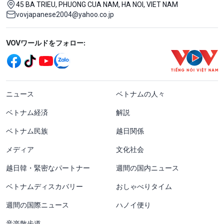
45 BA TRIEU, PHUONG CUA NAM, HA NOI, VIET NAM
vovjapanese2004@yahoo.co.jp
Mạng xã hội
VOVワールドをフォロー:
menu footer tiếng Nhật
ニュース
ベトナムの人々
ベトナム経済
解説
ベトナム民族
越日関係
メディア
文化社会
越日韓・緊密なパートナー
週間の国内ニュース
ベトナムディスカバリー
おしゃべりタイム
週間の国際ニュース
ハノイ便り
音楽散歩道