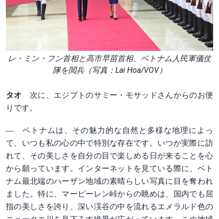
レ・ミン・フン首相と高市早苗首相、ベトナム人民軍儀仗
隊を閲兵（写真：Lai Hoa/VOV）
タオ
次に、エジプトのサミー・モサッドさんからのお便
りです。
― ベトナムは、その魅力的な自然と多様な地理によっ
て、いつも私の心の中で特別な存在です。いつか実際に訪
れて、その美しさを自分の目で楽しめる日が来ることを心
から願っています。インターネットを見ている際に、ベト
ナム最北端のハーザン地域の素晴らしい写真に目を奪われ
ました。特に、マーピーレン峠からの眺めは、国内でも屈
指の美しさを誇り、深い渓谷の中を流れるエメラルド色の