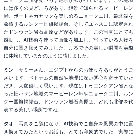
ニョークエ川を見下ろす絶景が広がっています。この地域
には多くの見どころがあり、絶景で知られるマーピーレン
峠、ボートやカヤックを楽しめるニョークエ川、最北端を
象徴するルンクー国旗掲揚台、そしてユネスコに認定され
たドンヴァン岩石高原などがあります。この写真にとても
感動し、AI技術を使って画像を加工し、写っている人物を
自分に置き換えてみました。まるでその美しい瞬間を実際
に体験しているかのように感じました。
ミン
サミーさん、エジプトからのお便りをありがとうご
ざいます。ベトナムの自然や地理に深い関心を寄せていた
だき、大変嬉しく思います。現在はトゥエンクアン省とな
った旧ハザン地域のマーピーレン峠やニョークエ川、ルン
クー国旗掲揚台、ドンヴァン岩石高原は、どれも北部を代
表する美しい場所ですね。
タオ
写真をご覧になり、AI技術でご自身を風景の中に置
き換えてみたというお話も、とても印象的でした。実際に