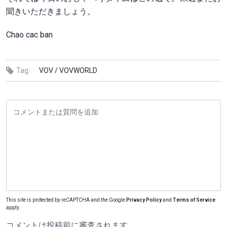
聞きいただきましょう。
Chao cac ban
Tag:
VOV /
VOVWORLD
This site is protected by reCAPTCHA and the Google
Privacy Policy
and
Terms of Service
apply.
コメントは投稿前に審査されます