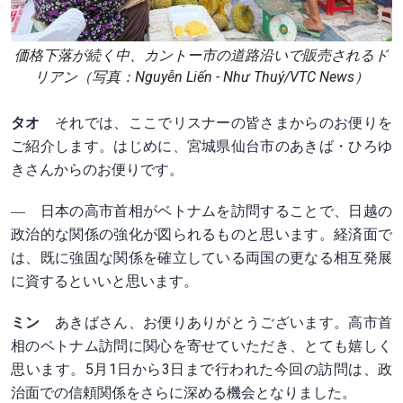
価格下落が続く中、カントー市の道路沿いで販売されるド
リアン（写真：Nguyễn Liến - Như Thuý/VTC News）
タオ
それでは、ここでリスナーの皆さまからのお便りを
ご紹介します。はじめに、宮城県仙台市のあきば・ひろゆ
きさんからのお便りです。
― 日本の高市首相がベトナムを訪問することで、日越の
政治的な関係の強化が図られるものと思います。経済面で
は、既に強固な関係を確立している両国の更なる相互発展
に資するといいと思います。
ミン
あきばさん、お便りありがとうございます。高市首
相のベトナム訪問に関心を寄せていただき、とても嬉しく
思います。5月1日から3日まで行われた今回の訪問は、政
治面での信頼関係をさらに深める機会となりました。