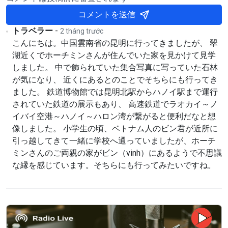
コメントを送信
トラベラー
-
2 tháng trước
こんにちは。中国雲南省の昆明に行ってきましたが、 翠
湖近くでホーチミンさんが住んでいた家を見かけて見学
しました。 中で飾られていた集合写真に写っていた石林
が気になり、 近くにあるとのことでそちらにも行ってき
ました。 鉄道博物館では昆明北駅からハノイ駅まで運行
されていた鉄道の展示もあり、 高速鉄道でラオカイ～ノ
イバイ空港～ハノイ～ハロン湾が繋がると便利だなと想
像しました。 小学生の頃、ベトナム人のビン君が近所に
引っ越してきて一緒に学校へ通っていましたが、ホーチ
ミンさんのご両親の家がビン（vinh）にあるようで不思議
な縁を感じています。そちらにも行ってみたいですね。