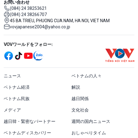
お問い合わせ
(084) 24 38253621
(084) 24 38266707
45 BA TRIEU, PHUONG CUA NAM, HA NOI, VIET NAM
vovjapanese2004@yahoo.co.jp
Mạng xã hội
VOVワールドをフォロー:
menu footer tiếng Nhật
ニュース
ベトナムの人々
ベトナム経済
解説
ベトナム民族
越日関係
メディア
文化社会
越日韓・緊密なパートナー
週間の国内ニュース
ベトナムディスカバリー
おしゃべりタイム