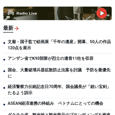
最新
文廟・国子監で絵画展「千年の遺産」開幕、50人の作品
●
120点を展示
アンザン省でK93部隊が烈士の遺骨11柱を収容
●
国会、大量破壊兵器拡散防止法案を討議 予防を最優先
●
に
経済警察力伝統記念日70周年、国会議長が「鋭い宝剣」
●
たるよう訓示
ASEAN経済連携の枠組み ベトナムにとっての機会
●
ダクラク省、観光地と観光商品のブランディングを推進