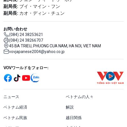
副局長:
ブイ・マイン・フン
副局長:
カオ・ディン・チュン
お問い合わせ
(084) 24 38253621
(084) 24 38266707
45 BA TRIEU, PHUONG CUA NAM, HA NOI, VIET NAM
vovjapanese2004@yahoo.co.jp
Mạng xã hội
VOVワールドをフォロー:
menu footer tiếng Nhật
ニュース
ベトナムの人々
ベトナム経済
解説
ベトナム民族
越日関係