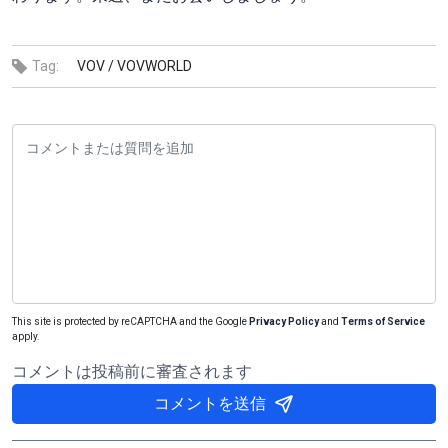
Tag:
VOV /
VOVWORLD
This site is protected by reCAPTCHA and the Google
Privacy Policy
and
Terms of Service
apply.
コメントは投稿前に審査されます
コメントを送信