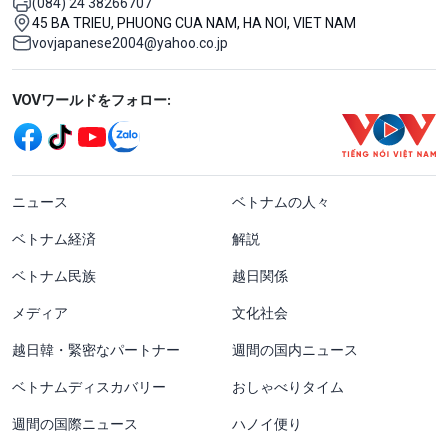
(084) 24 38266707
45 BA TRIEU, PHUONG CUA NAM, HA NOI, VIET NAM
vovjapanese2004@yahoo.co.jp
Mạng xã hội
VOVワールドをフォロー:
menu footer tiếng Nhật
ニュース
ベトナムの人々
ベトナム経済
解説
ベトナム民族
越日関係
メディア
文化社会
越日韓・緊密なパートナー
週間の国内ニュース
ベトナムディスカバリー
おしゃべりタイム
週間の国際ニュース
ハノイ便り