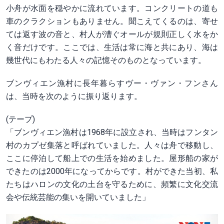
小舟が水面を穏やかに流れています。コンクリートの道も
車のクラクションもありません。聞こえてくるのは、寄せ
ては返す波の音と、村人が漕ぐオールが規則正しく水をか
く音だけです。ここでは、生活は常に海と共にあり、海は
幾世代にもわたる人々の記憶そのものとなっています。
ブンヴィエン漁村に長年暮らすヴー・ヴァン・フンさん
は、当時を次のように振り返ります。
(テープ)
「ブンヴィエン漁村は1968年に設立され、当時はフンタン
村のカプゼ集落と呼ばれていました。人々は舟で移動し、
ここに停泊して船上での生活を始めました。屋形船の家が
できたのは2000年になってからです。村ができた当初、私
たちはハロンの文化の土台を守るために、頻繁に文化交流
会や伝統芸能の集いを開いていました」