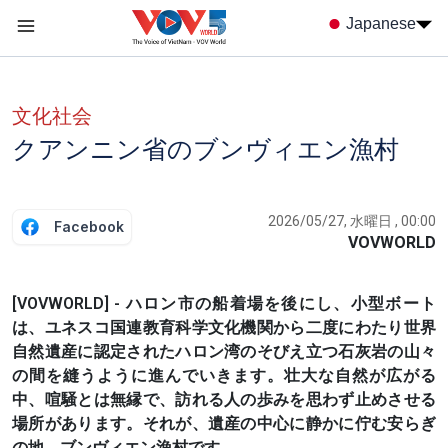
Nhảy đến nội dung
Japanese
Menu trang chủ tiếng nhật
menu phụ tiếng Nhật
文化社会
クアンニン省のブンヴィエン漁村
2026/05/27, 水曜日 , 00:00
Facebook
VOVWORLD
[VOVWORLD] - ハロン市の船着場を後にし、小型ボート
は、ユネスコ国連教育科学文化機関から二度にわたり世界
自然遺産に認定されたハロン湾のそびえ立つ石灰岩の山々
の間を縫うように進んでいきます。壮大な自然が広がる
中、喧騒とは無縁で、訪れる人の歩みを思わず止めさせる
場所があります。それが、遺産の中心に静かに佇む安らぎ
の地、ブンヴィエン漁村です。