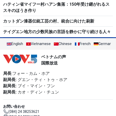
ハティン省マイフー村ハアン集落：150年受け継がれるス
スキのほうき作り
カットダン漆器伝統工芸の村、統合に向けた刷新
テイグエン地方の少数民族の言語を静かに守り続ける人々
English
Vietnamese
Chinese
French
German
ベトナムの声
国際放送
局長
:フォー・カム・ホア
副局長:
グエン・ティ・トゥ・ホア
副局長:
ブイ・マイン・フン
副局長:
カオ・ディン・チュン
お問い合わせ
(084) 24 38253621