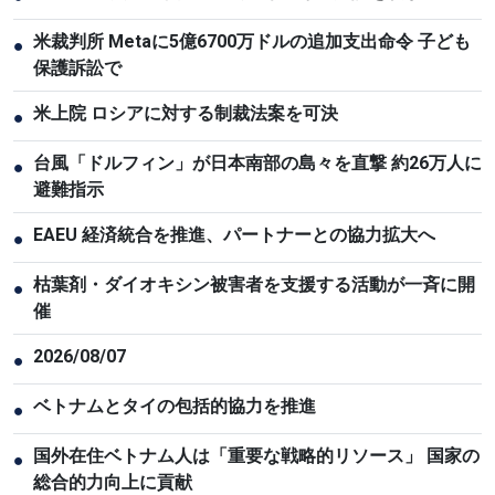
米裁判所 Metaに5億6700万ドルの追加支出命令 子ども
●
保護訴訟で
米上院 ロシアに対する制裁法案を可決
●
台風「ドルフィン」が日本南部の島々を直撃 約26万人に
●
避難指示
EAEU 経済統合を推進、パートナーとの協力拡大へ
●
枯葉剤・ダイオキシン被害者を支援する活動が一斉に開
●
催
2026/08/07
●
ベトナムとタイの包括的協力を推進
●
国外在住ベトナム人は「重要な戦略的リソース」 国家の
●
総合的力向上に貢献