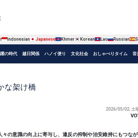
iện tiếng Nhật
n
Indonesian
Japanese
Khmer
Korean
Lao
Russian
S
躍の時代
越日関係
ハノイ便り
文化社会
おしゃべりタイム
音
かな架け橋
2026/05/02, 土曜
VO
言葉が、人々の意識の向上に寄与し、違反の抑制や治安維持にもつな