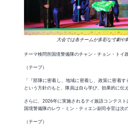
大会では各チームが多彩な寸劇や舞台形式
チーマ検問所国境警備隊のチャン・チョン・トイ
（テープ）
「『部隊に密着し、地域に密着し、政策に密着す
という方針のもと、隊員は自ら学び、効果的に伝
さらに、2026年に実施されるテイ族語コンテス
国境警備隊のレウ・ミン・ティエン副司令官は次
（テープ）