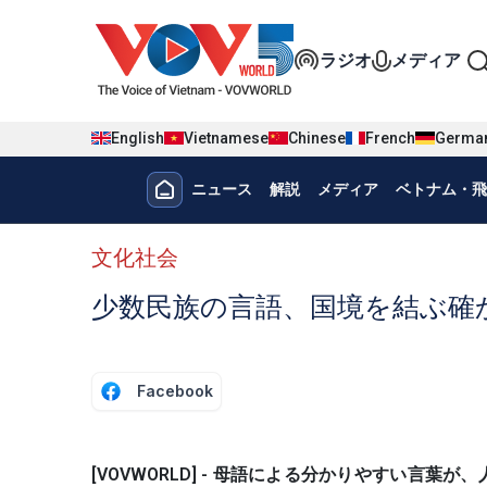
Nhảy đến nội dung
Đa phương t
ラジオ
メディア
English
Vietnamese
Chinese
French
Germa
Menu trang chủ tiếng nhật
ニュース
解説
メディア
ベトナム・飛
menu phụ tiếng Nhật
文化社会
少数民族の言語、国境を結ぶ確
Facebook
[VOVWORLD] - 母語による分かりやすい