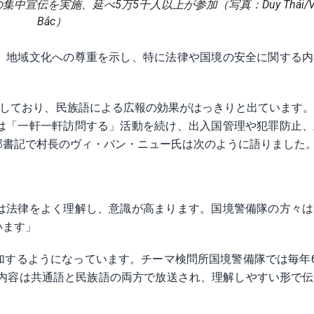
中宣伝を実施、延べ5万5千人以上が参加（写真：Duy Thái/VOV
Bắc）
、地域文化への尊重を示し、特に法律や国境の安全に関する内
らしており、民族語による広報の効果がはっきりと出ています
は「一軒一軒訪問する」活動を続け、出入国管理や犯罪防止、
部書記で村長のヴィ・バン・ニュー氏は次のように語りました
は法律をよく理解し、意識が高まります。国境警備隊の方々は
います」
するようになっています。チーマ検問所国境警備隊では毎年6
。内容は共通語と民族語の両方で放送され、理解しやすい形で