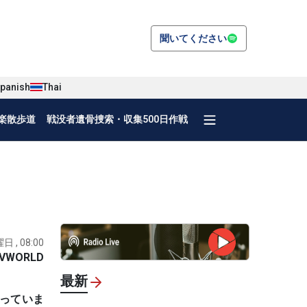
聞いてください
panish
Thai
楽散歩道
戦没者遺骨捜索・収集500日作戦
日 , 08:00
VWORLD
最新
がっていま