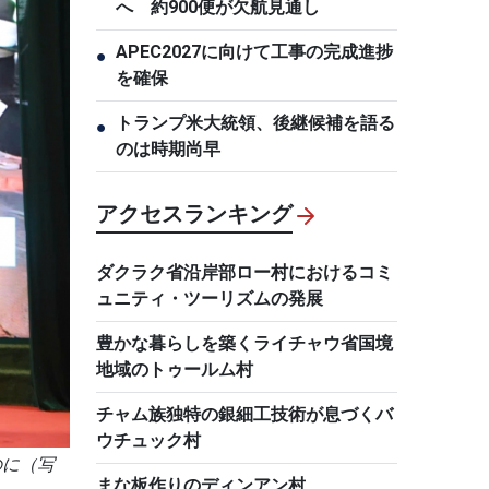
へ 約900便が欠航見通し
APEC2027に向けて工事の完成進捗
●
を確保
トランプ米大統領、後継候補を語る
●
のは時期尚早
アクセスランキング
ダクラク省沿岸部ロー村におけるコミ
ュニティ・ツーリズムの発展
豊かな暮らしを築くライチャウ省国境
地域のトゥールム村
チャム族独特の銀細工技術が息づくバ
ウチュック村
のに（写
まな板作りのディンアン村