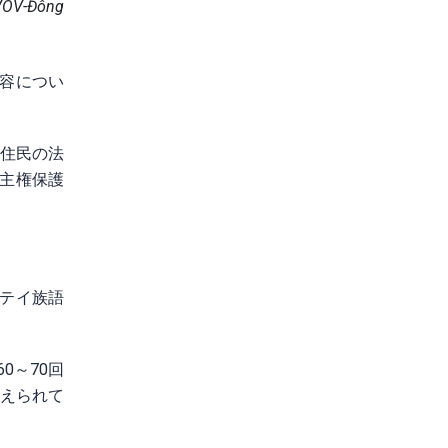
-Đông
容につい
。住民の法
主権保護
。
テイ族語
0～70回
伝えられて