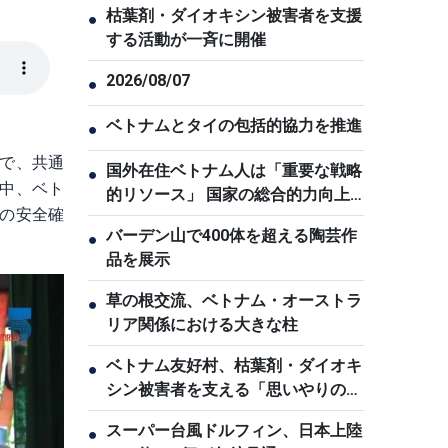
枯葉剤・ダイオキシン被害者を支援
●
する活動が一斉に開催
2026/08/07
●
ベトナムとタイの包括的協力を推進
●
で、共通
国外在住ベトナム人は「重要な戦略
●
中、ベト
的リソース」 国家の総合的力向上
の安全確
に貢献
バーデン山で400体を超える陶芸作
●
品を展示
草の根交流、ベトナム・オーストラ
●
リア関係における大きな柱
ベトナム友好村、枯葉剤・ダイオキ
●
シン被害者を支える「思いやりの
家」
スーパー台風ドルフィン、日本上陸
●