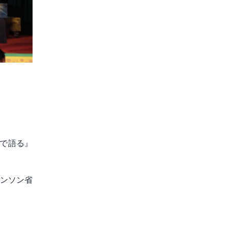
で語る』
ランソン省