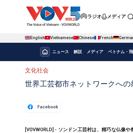
Nhảy đến nội dung
Đa phương t
ラジオ
メディア
English
Vietnamese
Chinese
French
Germa
Menu trang chủ tiếng nhật
ニュース
解説
メディア
ベトナム・飛
menu phụ tiếng Nhật
文化社会
世界工芸都市ネットワークへの
Facebook
[VOVWORLD] - ソンドン工芸村は、精巧