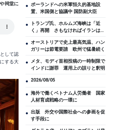
や祠堂に
ポーランドへの米軍恒久的基地設
●
置、米国側と協議中 国防副大臣
トランプ氏、ホルムズ海峡は「近
●
く」再開 さもなければイランは厳
しい結果に直面
オーストリアで史上最高気温、ハン
●
ガリーは節電要請 欧州で猛暑続く
ーとして認
メタ、モディ首相投稿の一時制限で
にする大
●
インドに謝罪 運用上の誤りと釈明
2026/08/05
●
海外で働くベトナム人労働者 国家
●
人材育成戦略の一環に
出版 外交や国際社会への参画を促
●
す手段に