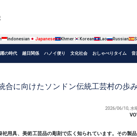
iện tiếng Nhật
n
Indonesian
Japanese
Khmer
Korean
Lao
Russian
S
躍の時代
越日関係
ハノイ便り
文化社会
おしゃべりタイム
音
統合に向けたソンドン伝統工芸村の歩
2026/06/10, 水曜
VO
な仏像や祭祀用具、美術工芸品の彫刻で広く知られています。その製