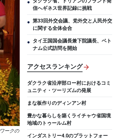
ダクラク省、ドリアンのブランド発
●
信へギネス世界記録に挑戦
第33回外交会議、党外交と人民外交
●
に関する全体会合
タイ王国国会議長兼下院議長、ベト
●
ナム公式訪問を開始
アクセスランキング
ダクラク省沿岸部ロー村におけるコミ
ュニティ・ツーリズムの発展
まな板作りのディンアン村
豊かな暮らしを築くライチャウ省国境
地域のトゥールム村
トワークの
インダストリー4.0のプラットフォー