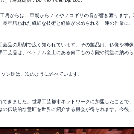
写真提供：Đồ Thờ Thiên Đại Lộc）
工房からは、早朝からノミやノコギリの音が響き渡ります。
、長年培われた繊細な技術と経験が求められる一連の作業に、
工芸品の彫刻で広く知られています。その製品は、仏像や神像
手工芸品は、ベトナム全土にある何千もの寺院や祠堂に納めら
・ソン氏は、次のように述べています。
れてきました。世界工芸都市ネットワークに加盟したことで、
はの伝統的な意匠を世界に紹介する機会が得られます。今後、