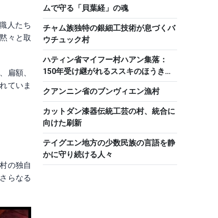
ムで守る「貝葉経」の魂
職人たち
チャム族独特の銀細工技術が息づくバ
黙々と取
ウチュック村
ハティン省マイフー村ハアン集落：
150年受け継がれるススキのほうき作
、扁額、
り
れていま
クアンニン省のブンヴィエン漁村
カットダン漆器伝統工芸の村、統合に
向けた刷新
テイグエン地方の少数民族の言語を静
かに守り続ける人々
村の独自
さらなる