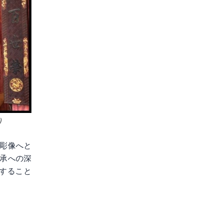
）
彫像へと
承への深
すること