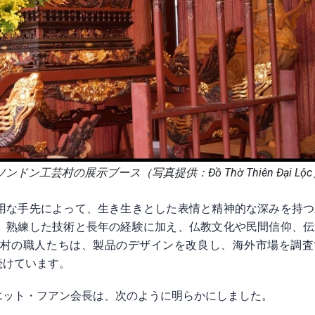
工芸村の展示ブース（写真提供：Đồ Thờ Thiên Đại Lộc
用な手先によって、生き生きとした表情と精神的な深みを持つ
、熟練した技術と長年の経験に加え、仏教文化や民間信仰、伝
村の職人たちは、製品のデザインを改良し、海外市場を調査
続けています。
エット・フアン会長は、次のように明らかにしました。