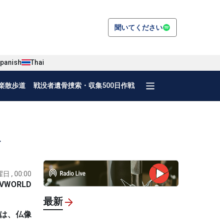
聞いてください
panish
Thai
楽散歩道
戦没者遺骨捜索・収集500日作戦
み
日 , 00:00
VWORLD
最新
品は、仏像