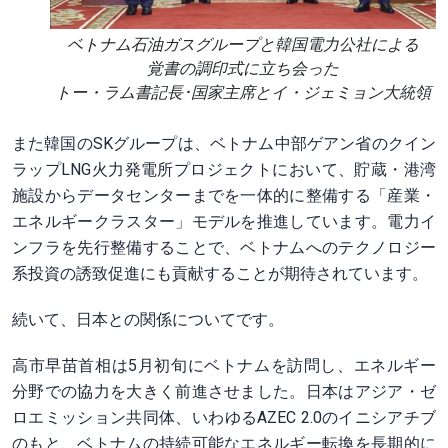
ベトナム石油ガスグループと韓国電力公社による
覚書の調印式に立ち会った
トー・ラム書記長･国家主席とイ・ジェミョン大統領
また韓国のSKグループは、ベトナム中部ゲアン省のクイン
ラップLNG火力発電所プロジェクトにおいて、貯蔵・港湾
施設からデータセンターまでを一体的に整備する「産業・
エネルギークラスター」モデルを推進しています。電力イ
ンフラを先行整備することで、ベトナムへのテクノロジー
系投資の誘致促進にも貢献することが期待されています。
続いて、日本との関係についてです。
高市早苗首相は5月初旬にベトナムを訪問し、エネルギー
分野での協力を大きく前進させました。日本はアジア・ゼ
ロエミッション共同体、いわゆるAZEC 2.0のイニシアチブ
のもと、ベトナムの持続可能なエネルギー転換を長期的に