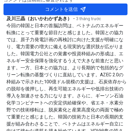
コメントを送信
及川三晶（おいかわかずあき）
-
3 tháng trước
今回の韓国と日本の首脳訪問は、ベトナムのエネルギー
転換にとって重要な節目だと感じました。韓国との協力
では、原子力発電計画の再検討に向けた支援が明確にな
り、電力需要の増大に備える現実的な選択肢が広がりま
した。韓国電力公社との覚書や投資枠組みの形成は、エ
ネルギー安全保障を強化するうえで大きな前進だと思い
ます。一方、日本との協力は、より長期的で包括的なグ
リーン転換の基盤づくりに直結しています。AZEC 2.0の
枠組みで示された100億ドル規模の支援は、石炭依存から
の脱却を後押しし、再生可能エネルギーや低排出技術の
導入を加速させる力になります。さらに、ギーソン石油
化学コンビナートへの安定供給確保や、省エネ・水素分
野での技術移転は、脱炭素化と産業高度化の両面で極め
て重要だと感じました。韓国の技術力と日本の長期的支
援が組み合わさることで、ベトナムはエネルギー自立に
向けて確かな道筋を描き始めています。VOV編集の皆さ