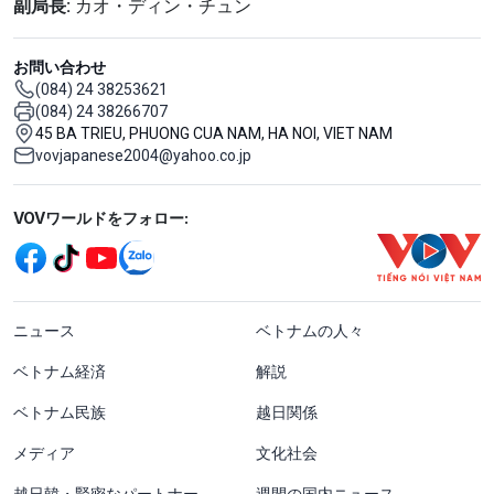
副局長:
カオ・ディン・チュン
お問い合わせ
(084) 24 38253621
(084) 24 38266707
45 BA TRIEU, PHUONG CUA NAM, HA NOI, VIET NAM
vovjapanese2004@yahoo.co.jp
Mạng xã hội
VOVワールドをフォロー:
menu footer tiếng Nhật
ニュース
ベトナムの人々
ベトナム経済
解説
ベトナム民族
越日関係
メディア
文化社会