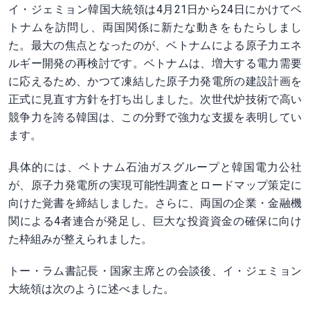
イ・ジェミョン韓国大統領は4月21日から24日にかけてベ
トナムを訪問し、両国関係に新たな動きをもたらしまし
た。最大の焦点となったのが、ベトナムによる原子力エネ
ルギー開発の再検討です。ベトナムは、増大する電力需要
に応えるため、かつて凍結した原子力発電所の建設計画を
正式に見直す方針を打ち出しました。次世代炉技術で高い
競争力を誇る韓国は、この分野で強力な支援を表明してい
ます。
具体的には、ベトナム石油ガスグループと韓国電力公社
が、原子力発電所の実現可能性調査とロードマップ策定に
向けた覚書を締結しました。さらに、両国の企業・金融機
関による4者連合が発足し、巨大な投資資金の確保に向け
た枠組みが整えられました。
トー・ラム書記長・国家主席との会談後、イ・ジェミョン
大統領は次のように述べました。