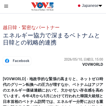
Nhảy đến nội dung
Japanese
Menu trang chủ tiếng nhật
menu phụ tiếng Nhật
越日韓・緊密なパートナー
エネルギー協力で深まるベトナムと
日韓との戦略的連携
2026/05/10, 日曜日, 15:00
Facebook
VOVWORLD
[VOVWORLD] - 地政学的な緊張の高まりと、ネットゼロ時
代のグリーン転換への圧力が増すなか、ベトナムはアジア
のエネルギー価値連鎖において、欠かせない存在感を高め
ています。今年4月から5月にかけて行われた韓国大統領と
日本首相のベトナム訪問では、エネルギー分野における重