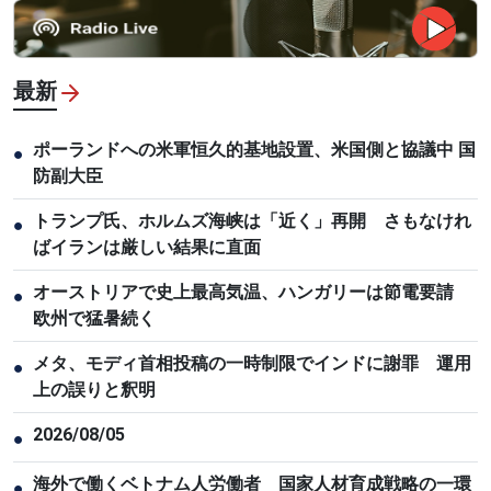
最新
ポーランドへの米軍恒久的基地設置、米国側と協議中 国
●
防副大臣
トランプ氏、ホルムズ海峡は「近く」再開 さもなけれ
●
ばイランは厳しい結果に直面
オーストリアで史上最高気温、ハンガリーは節電要請
●
欧州で猛暑続く
メタ、モディ首相投稿の一時制限でインドに謝罪 運用
●
上の誤りと釈明
2026/08/05
●
海外で働くベトナム人労働者 国家人材育成戦略の一環
●