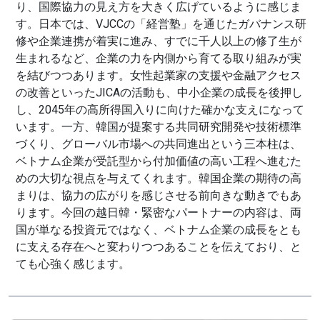
り、国際協力の見え方を大きく広げているように感じま
す。日本では、VJCCの「経営塾」を通じたガバナンス研
修や企業連携が着実に進み、すでに千人以上の修了生が
生まれるなど、企業の力を内側から育てる取り組みが実
を結びつつあります。女性起業家の支援や金融アクセス
の改善といったJICAの活動も、中小企業の成長を後押し
し、2045年の高所得国入りに向けた確かな支えになって
います。一方、韓国が提案する共同研究開発や技術標準
づくり、グローバル市場への共同進出という三本柱は、
ベトナム企業が受託型から付加価値の高い工程へ進むた
めの大切な視点を与えてくれます。韓国企業の期待の高
まりは、協力の広がりを感じさせる前向きな動きでもあ
ります。今回の越日韓・緊密なパートナーの内容は、両
国が単なる投資元ではなく、ベトナム企業の成長をとも
に支える存在へと変わりつつあることを伝えており、と
ても心強く感じます。