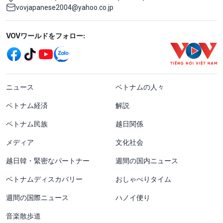
vovjapanese2004@yahoo.co.jp
Mạng xã hội
VOVワールドをフォロー:
menu footer tiếng Nhật
ニュース
ベトナムの人々
ベトナム経済
解説
ベトナム民族
越日関係
メディア
文化社会
越日韓・緊密なパートナー
週間の国内ニュース
ベトナムディスカバリー
おしゃべりタイム
週間の国際ニュース
ハノイ便り
音楽散歩道