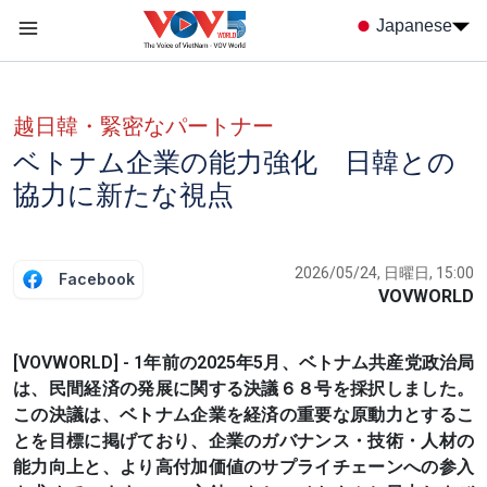
Nhảy đến nội dung
Japanese
Menu trang chủ tiếng nhật
menu phụ tiếng Nhật
越日韓・緊密なパートナー
ベトナム企業の能力強化 日韓との
協力に新たな視点
2026/05/24, 日曜日, 15:00
Facebook
VOVWORLD
[VOVWORLD] - 1年前の2025年5月、ベトナム共産党政治局
は、民間経済の発展に関する決議６８号を採択しました。
この決議は、ベトナム企業を経済の重要な原動力とするこ
とを目標に掲げており、企業のガバナンス・技術・人材の
能力向上と、より高付加価値のサプライチェーンへの参入