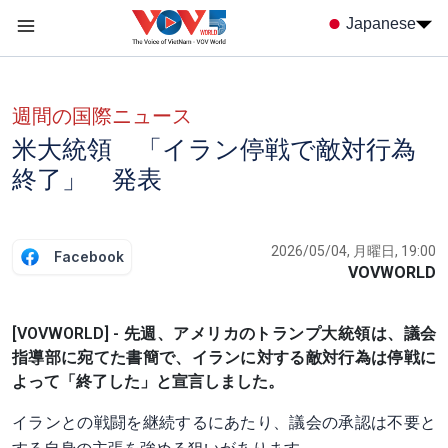
Nhảy đến nội dung
Japanese
Menu trang chủ tiếng nhật
menu phụ tiếng Nhật
週間の国際ニュース
米大統領 「イラン停戦で敵対行為
終了」 発表
2026/05/04, 月曜日, 19:00
Facebook
VOVWORLD
[VOVWORLD] - 先週、アメリカのトランプ大統領は、議会
指導部に宛てた書簡で、イランに対する敵対行為は停戦に
よって「終了した」と宣言しました。
イランとの戦闘を継続するにあたり、議会の承認は不要と