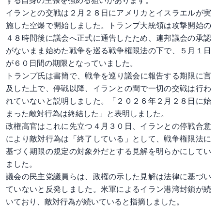
する自身の主張を強める狙いがあります。
イランとの交戦は２月２８日にアメリカとイスラエルが実
施した空爆で開始しました。トランプ大統領は攻撃開始の
４８時間後に議会へ正式に通告したため、連邦議会の承認
がないまま始めた戦争を巡る戦争権限法の下で、５月１日
が６０日間の期限となっていました。
ト⁠ランプ氏は書簡で、戦争を巡り議会に報告する期限に言
及した上で、停戦以降、イランとの間で一切の交戦は行わ
れていないと説明しました。「２０２６年２月２８日に始
まった敵対行為は終結した」と表明しました。
政権高官はこれに先立つ４月３０日、イランとの停戦合意
により敵対行為は「終了している」として、戦争権限法に
基づく期限の規定の対象外だとする見解を明らかにしてい
ました。
議会の民主党議員らは、政権の示した見解は法律に基づい
ていないと反発しました。米軍によるイラン港湾封鎖が続
いており、敵⁠対行為が続いていると指摘しました。