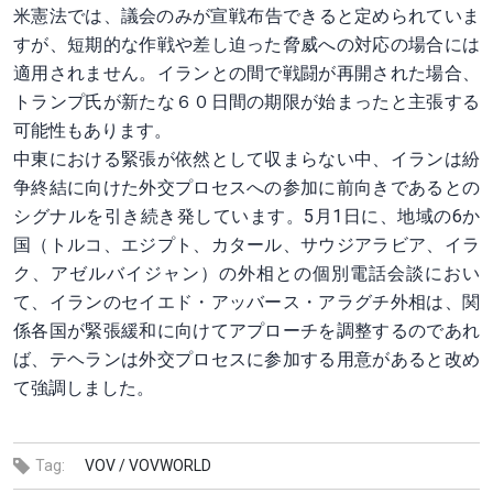
米憲法では、議会のみが宣戦⁠布告できると定められていま
すが、短期的な作戦や差し迫った脅威への対応の場合には
適用されません。イランとの間で戦闘が再開された場合、
トランプ氏が新たな６０日間の期限が始まったと主張する
可能性もあります。
中東における緊張が依然として収まらない中、イランは紛
争終結に向けた外交プロセスへの参加に前向きであるとの
シグナルを引き続き発しています。5月1日に、地域の6か
国（トルコ、エジプト、カタール、サウジアラビア、イラ
ク、アゼルバイジャン）の外相との個別電話会談におい
て、イランのセイエド・アッバース・アラグチ外相は、関
係各国が緊張緩和に向けてアプローチを調整するのであれ
ば、テヘランは外交プロセスに参加する用意があると改め
て強調しました。
Tag:
VOV /
VOVWORLD