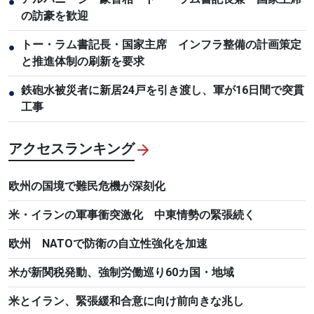
●
の訪豪を歓迎
トー・ラム書記長・国家主席 インフラ整備の計画策定
●
と推進体制の刷新を要求
鉄砲水被災者に新居24戸を引き渡し、軍が16日間で突貫
●
工事
アクセスランキング
欧州の国境で難民危機が深刻化
米・イランの軍事衝突激化 中東情勢の緊張続く
欧州 NATOで防衛の自立性強化を加速
米が新関税発動、強制労働巡り60カ国・地域
米とイラン、緊張緩和合意に向け前向きな兆し