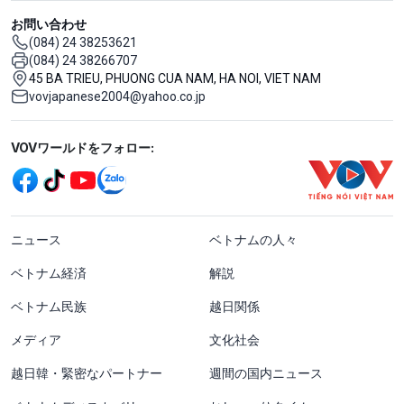
お問い合わせ
(084) 24 38253621
(084) 24 38266707
45 BA TRIEU, PHUONG CUA NAM, HA NOI, VIET NAM
vovjapanese2004@yahoo.co.jp
Mạng xã hội
VOVワールドをフォロー:
menu footer tiếng Nhật
ニュース
ベトナムの人々
ベトナム経済
解説
ベトナム民族
越日関係
メディア
文化社会
越日韓・緊密なパートナー
週間の国内ニュース