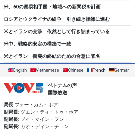
米、60の貿易相手国・地域への新関税を計画
ロシアとウクライナの紛争 引き続き複雑に進む
米とイランの交渉 依然として行き詰まっている
米中、戦略的安定の構築で一致
米とイラン 衝突の終結のための合意に署名
English
Vietnamese
Chinese
French
German
ベトナムの声
国際放送
局長
:フォー・カム・ホア
副局長:
グエン・ティ・トゥ・ホア
副局長:
ブイ・マイン・フン
副局長:
カオ・ディン・チュン