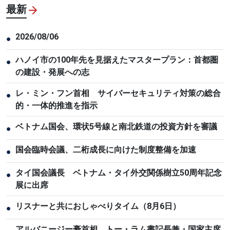
最新
2026/08/06
●
ハノイ市の100年先を見据えたマスタープラン：首都圏
●
の建設・発展への志
レ・ミン・フン首相 サイバーセキュリティ対策の総合
●
的・一体的推進を指示
ベトナム国会、環状5号線と南北鉄道の投資方針を審議
●
国会臨時会議、二桁成長に向けた制度整備を加速
●
タイ国会議長 ベトナム・タイ外交関係樹立50周年記念
●
展に出席
リスナーと共におしゃべりタイム（8月6日）
●
アルバニージー豪首相 トー・ラム書記長兼・国家主席