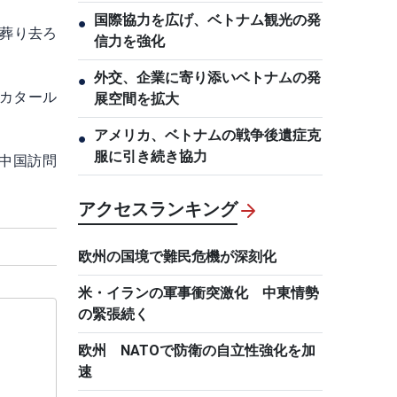
国際協力を広げ、ベトナム観光の発
●
「葬り去ろ
信力を強化
外交、企業に寄り添いベトナムの発
●
カタ​ール
展空間を拡大
アメリカ、ベトナムの戦争後遺症克
●
服に引き続き協力
中国訪問
アクセスランキング
欧州の国境で難民危機が深刻化
米・イランの軍事衝突激化 中東情勢
の緊張続く
欧州 NATOで防衛の自立性強化を加
速