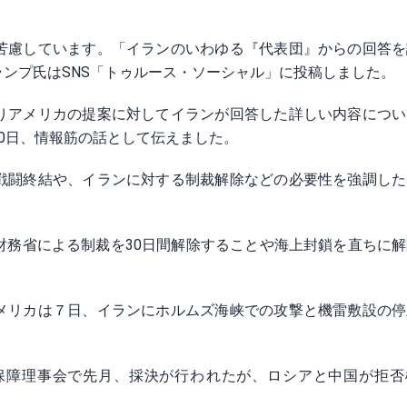
苦慮しています。「イランのいわゆる『代表団』からの回答を
ンプ氏はSNS「トゥルース・ソーシャル」に投稿しました。
りアメリカの提案に対してイランが回答した詳しい内容につい
0日、情報筋の話として伝えました。
戦闘終結や、イランに対する制裁解除などの必要性を強調した
財務省による制裁を30日間解除することや海上封鎖を直ちに
メリカは７日、イランにホルムズ海峡での攻撃と機雷敷設の停
保障理事会で先月、採決が行わ​れたが、ロシアと中国が拒否