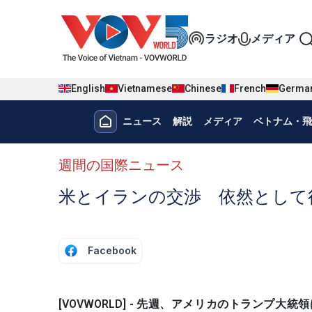
Nhảy đến nội dung
Đa phương t
ラジオ
メディア
English
Vietnamese
Chinese
French
Germa
Menu trang chủ tiếng nhật
ニュース
解説
メディア
ベトナム・飛
menu phụ tiếng Nhật
週間の国際ニュース
米とイランの交渉 依然として
Facebook
[VOVWORLD] - 先週、アメリカのトラン