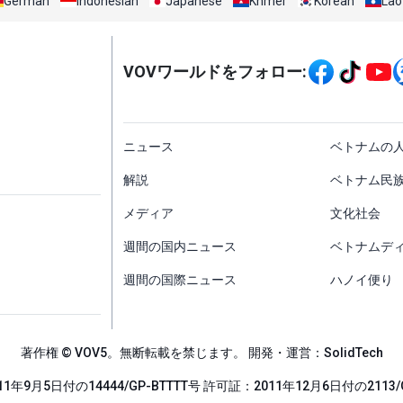
German
Indonesian
Japanese
Khmer
Korean
Lao
Mạng xã hội
VOVワールドをフォロー:
menu footer tiếng Nh
ニュース
ベトナムの
解説
ベトナム民
メディア
文化社会
週間の国内ニュース
ベトナムデ
週間の国際ニュース
ハノイ便り
著作権 © VOV5。無断転載を禁じます。 開発・運営：SolidTech
1年9月5日付の14444/GP-BTTTT号 許可証：2011年12月6日付の2113/G