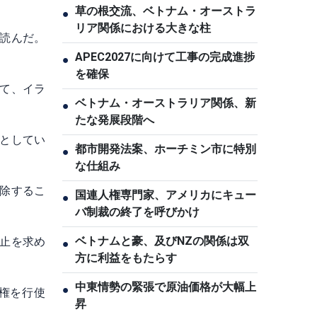
草の根交流、ベトナム・オーストラ
●
リア関係における大きな柱
読んだ。
APEC2027に向けて工事の完成進捗
●
を確保
て、イラ
ベトナム・オーストラリア関係、新
●
たな発展段階へ
としてい
都市開発法案、ホーチミン市に特別
●
な仕組み
解除するこ
国連人権専門家、アメリカにキュー
●
バ制裁の終了を呼びかけ
ベトナムと豪、及びNZの関係は双
止を求め
●
方に利益をもたらす
中東情勢の緊張で原油価格が大幅上
●
権を行使
昇