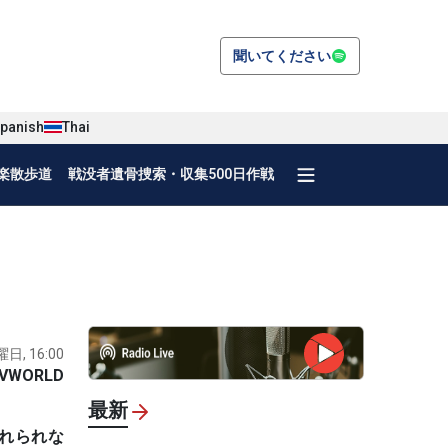
聞いてください
panish
Thai
楽散歩道
戦没者遺骨捜索・収集500日作戦
曜日, 16:00
VWORLD
最新
入れられな