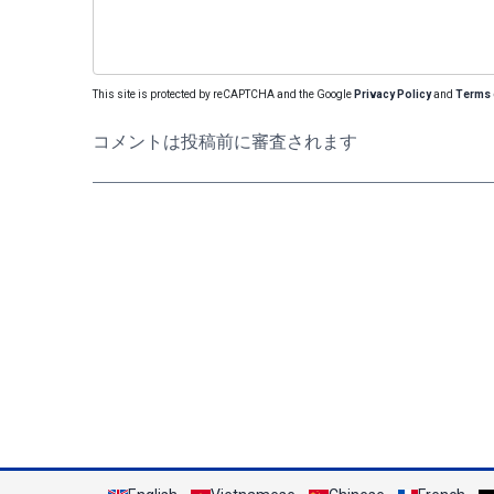
This site is protected by reCAPTCHA and the Google
Privacy Policy
and
Terms 
コメントは投稿前に審査されます