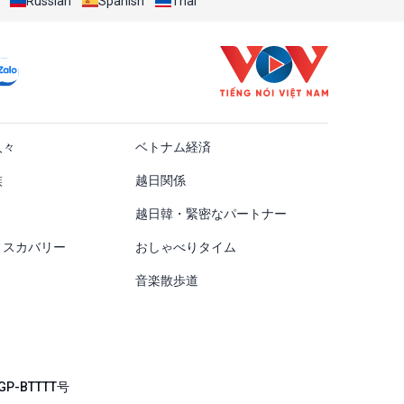
Russian
Spanish
Thai
ật
人々
ベトナム経済
族
越日関係
越日韓・緊密なパートナー
ィスカバリー
おしゃべりタイム
音楽散歩道
P-BTTTT号