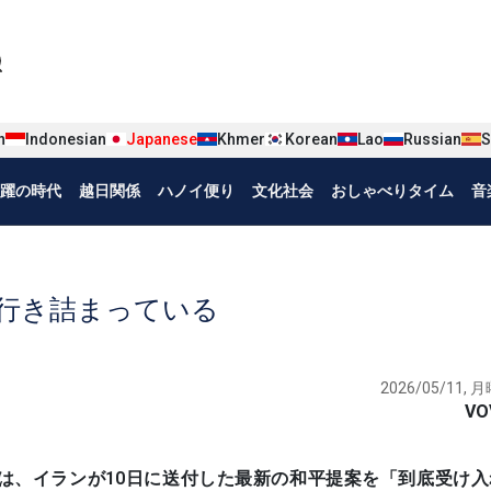
iện tiếng Nhật
n
Indonesian
Japanese
Khmer
Korean
Lao
Russian
S
躍の時代
越日関係
ハノイ便り
文化社会
おしゃべりタイム
音
行き詰まっている
2026/05/11, 月
VO
プ大統領は、イランが10日に送付した最新の和平提案を「到底受け