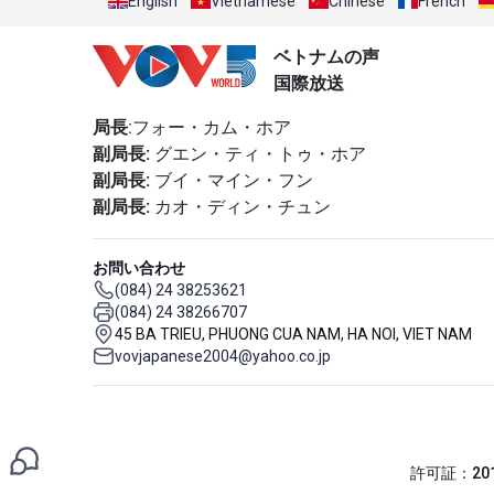
English
Vietnamese
Chinese
French
ベトナムの声
国際放送
局長
:フォー・カム・ホア
副局長:
グエン・ティ・トゥ・ホア
副局長:
ブイ・マイン・フン
副局長:
カオ・ディン・チュン
お問い合わせ
(084) 24 38253621
(084) 24 38266707
45 BA TRIEU, PHUONG CUA NAM, HA NOI, VIET NAM
vovjapanese2004@yahoo.co.jp
許可証：201