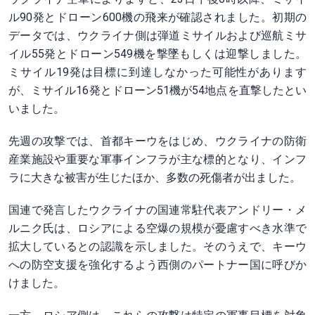
ル90発とドローン600機の飛来が確認されました。初期の
データでは、ウクライナ側は弾道ミサイルおよび巡航ミサ
イル55発とドローン549機を撃墜もしくは迎撃しました。
ミサイル19発は目標に到達しなかった可能性があります
が、ミサイル16発とドローン51機が54地点を直撃したとい
いました。
先週の攻撃では、首都キーウをはじめ、ウクライナの防衛
産業施設や重要な軍事インフラが主な標的となり、インフ
ラに大きな被害が生じたほか、多数の死傷者が出ました。
国連で発言したウクライナの国連常駐代表アンドリー・メ
ルニク氏は、ロシアによる空爆の規模が憂慮すべき水準で
拡大しているとの認識を示しました。そのうえで、キーウ
への防空支援を強化するよう西側のパートナー国に呼びか
けました。