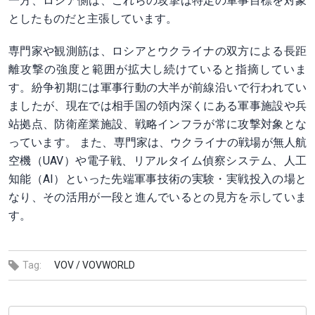
一方、ロシア側は、これらの攻撃は特定の軍事目標を対象
としたものだと主張しています。
専門家や観測筋は、ロシアとウクライナの双方による長距
離攻撃の強度と範囲が拡大し続けていると指摘していま
す。紛争初期には軍事行動の大半が前線沿いで行われてい
ましたが、現在では相手国の領内深くにある軍事施設や兵
站拠点、防衛産業施設、戦略インフラが常に攻撃対象とな
っています。 また、専門家は、ウクライナの戦場が無人航
空機（UAV）や電子戦、リアルタイム偵察システム、人工
知能（AI）といった先端軍事技術の実験・実戦投入の場と
なり、その活用が一段と進んでいるとの見方を示していま
す。
Tag:
VOV /
VOVWORLD