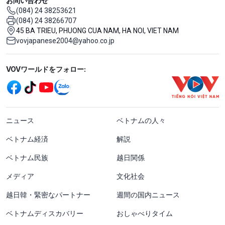
お問い合わせ
(084) 24 38253621
(084) 24 38266707
45 BA TRIEU, PHUONG CUA NAM, HA NOI, VIET NAM
vovjapanese2004@yahoo.co.jp
Mạng xã hội
VOVワールドをフォロー:
menu footer tiếng Nhật
ニュース
ベトナムの人々
ベトナム経済
解説
ベトナム民族
越日関係
メディア
文化社会
越日韓・緊密なパートナー
週間の国内ニュース
ベトナムディスカバリー
おしゃべりタイム