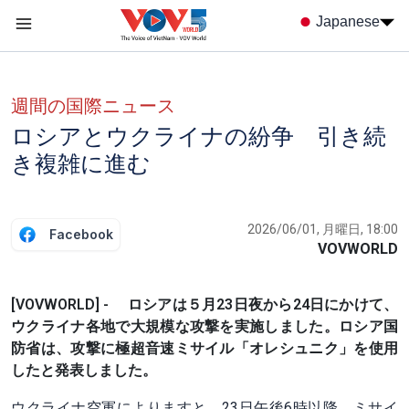
Nhảy đến nội dung
Japanese
Menu trang chủ tiếng nhật
menu phụ tiếng Nhật
週間の国際ニュース
ロシアとウクライナの紛争 引き続
き複雑に進む
2026/06/01, 月曜日, 18:00
Facebook
VOVWORLD
[VOVWORLD] - ロシアは５月23日夜から24日にかけて、
ウクライナ各地で大規模な攻撃を実施しました。ロシア国
防省は、攻撃に極超音速ミサイル「オレシュニク」を使用
したと発表しました。
ウクライナ空軍によりますと、23日午後6時以降、ミサイ