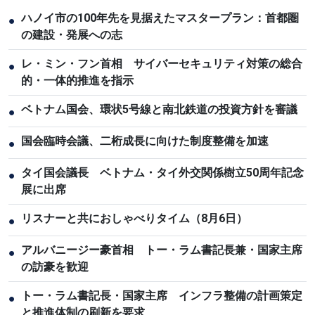
ハノイ市の100年先を見据えたマスタープラン：首都圏
●
の建設・発展への志
レ・ミン・フン首相 サイバーセキュリティ対策の総合
●
的・一体的推進を指示
ベトナム国会、環状5号線と南北鉄道の投資方針を審議
●
国会臨時会議、二桁成長に向けた制度整備を加速
●
タイ国会議長 ベトナム・タイ外交関係樹立50周年記念
●
展に出席
リスナーと共におしゃべりタイム（8月6日）
●
アルバニージー豪首相 トー・ラム書記長兼・国家主席
●
の訪豪を歓迎
トー・ラム書記長・国家主席 インフラ整備の計画策定
●
と推進体制の刷新を要求