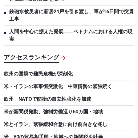
鉄砲水被災者に新居24戸を引き渡し、軍が16日間で突貫
●
工事
人間を中心に据えた発展――ベトナムにおける人権の現
●
実
アクセスランキング
欧州の国境で難民危機が深刻化
米・イランの軍事衝突激化 中東情勢の緊張続く
欧州 NATOで防衛の自立性強化を加速
米が新関税発動、強制労働巡り60カ国・地域
米とイラン、緊張緩和合意に向け前向きな兆し
米、60の貿易相手国・地域への新関税を計画